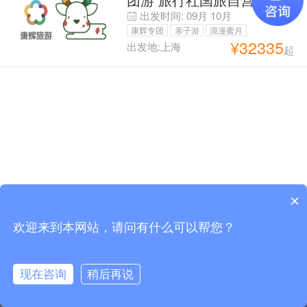
品质小团｜内陆高铁｜不走
出发时间:
09月
10月
回头路｜巴塞市区酒店 连
康辉专团
亲子游
浪漫蜜月
住3晚 全程酒店
¥
32335
出发地:上海
起
父母安心游
×
欢迎来到本网站，请问有什么可以帮您？
现在咨询
稍后再说
出发地
时间/天数
综合排序