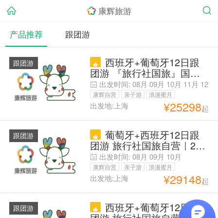
康辉旅游
产品推荐
跟团游
西班牙+葡萄牙12日跟
跟团游
团游 『旅行社国旅』国航
联运|内陆火车|9大官导体
出发时间:
08月
09月
10月
11月
12
验|经典景点入内|5顿特色
月
康辉自营
亲子游
浪漫蜜月
餐|赠WIFI&转换插头
¥
25298
出发地:上海
起
父母安心游
葡萄牙+西班牙12日跟
跟团游
团游 旅行社国旅自营｜26
人团品质小团｜马德里市区
出发时间:
08月
09月
10月
酒店 连住两晚｜全程酒店
康辉自营
亲子游
浪漫蜜月
¥
29148
出发地:上海
起
父母安心游
西班牙+葡萄牙12日跟
跟团游
团游 旅行社国旅自营｜高