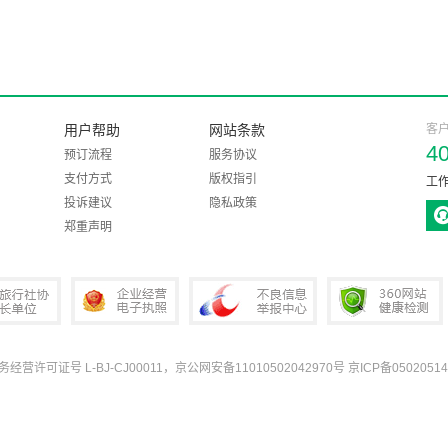
用户帮助
网站条款
客
4
预订流程
服务协议
支付方式
版权指引
工作
投诉建议
隐私政策
郑重声明
业务经营许可证号 L-BJ-CJ00011，京公网安备11010502042970号
京ICP备05020514
协会会长单位
企业经营电子执照
中国互联网违法和不良信息举报中心
360网站健康检测