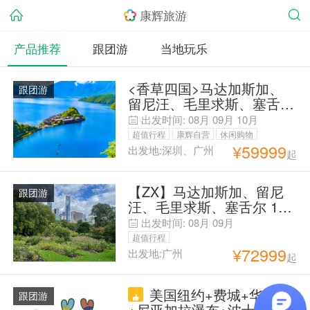
康辉旅游
产品推荐
跟团游
当地玩乐
<香草四国>马达加斯加、
跟团游
留尼汪、毛里求斯、塞舌尔
15 天千屿牵寻之旅 埃塞俄
出发时间:
08月
09月
10月
比亚航空 北京/上海/广州/
超值行程
康辉自营
休闲购物
成都/香港ET同步起止
¥
59999
出发地:深圳、广州
起
观光美食
毕业季旅行
徒步
【ZX】马达加斯加、留尼
跟团游
汪、毛里求斯、塞舌尔 17
天
出发时间:
08月
09月
超值行程
¥
72999
出发地:广州
起
美国纽约+费城+华盛顿
跟团游
+尼亚加拉瀑布+波士顿+迈