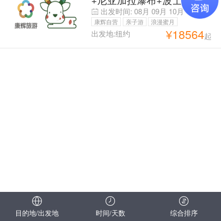
阿密+基韦斯特+奥兰多12
出发时间:
08月
09月
10月
日11晚跟团游 游览美东经
康辉自营
亲子游
浪漫蜜月
典四城+度假胜地迈阿密
¥
18564
出发地:纽约
起
父母安心游
+快乐奥兰多丨观赏自然奇
迹 | A线纽瓦克机场接机 B
线肯尼迪机场或拉瓜迪亚机
场接机
目的地/出发地
时间/天数
综合排序