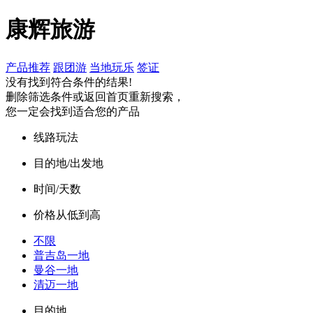
康辉旅游
产品推荐
跟团游
当地玩乐
签证
没有找到符合条件的结果!
删除筛选条件或返回首页重新搜索，
您一定会找到适合您的产品
线路玩法
目的地/出发地
时间/天数
价格从低到高
不限
普吉岛一地
曼谷一地
清迈一地
目的地