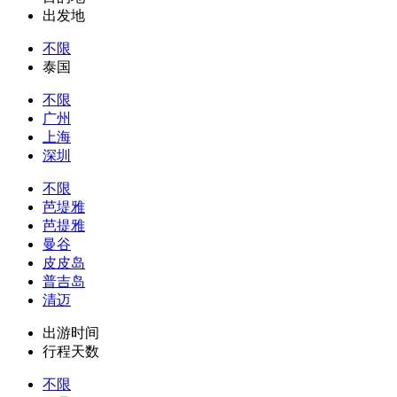
出发地
不限
泰国
不限
广州
上海
深圳
不限
芭堤雅
芭提雅
曼谷
皮皮岛
普吉岛
清迈
出游时间
行程天数
不限