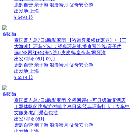
康辉自营
亲子游
浪漫蜜月
父母安心游
出发地:上海
¥
6493
起
跟团游
泰国普吉岛7日6晚私家团 【咨询客服领优惠券】+【三
大海滩】环岛N选1：经典环岛线/美食逛吃线/亲子优
选/INS网红+出海N选1:皮皮岛/皇帝岛/攀牙湾
出发时间:
08月
09月
康辉自营
亲子游
浪漫蜜月
父母安心游
出发地:上海
¥
6519
起
跟团游
泰国普吉岛7日6晚私家团 全程网评4-+可升级海滨酒店
｜双体帆船跳岛游/神仙半岛日落/经典环岛打卡｜专车中
文服务/热门景点包揽
出发时间:
08月
康辉自营
亲子游
浪漫蜜月
父母安心游
出发地:上海