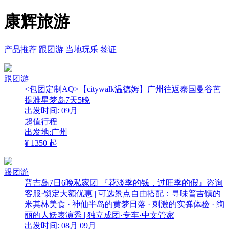
康辉旅游
产品推荐
跟团游
当地玩乐
签证
跟团游
<包团定制AQ>【citywalk温德姆】广州往返泰国曼谷芭
提雅星梦岛7天5晚
出发时间:
09月
超值行程
出发地:广州
¥
1350
起
跟团游
普吉岛7日6晚私家团 『花淡季的钱，过旺季的假』咨询
客服·锁定大额优惠 | 可选景点自由搭配：寻味普吉镇的
米其林美食 · 神仙半岛的黄梦日落 · 刺激的实弹体验 · 绚
丽的人妖表演秀 | 独立成团·专车·中文管家
出发时间:
08月
09月