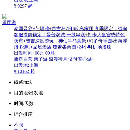
¥
9297
起
跟团游
泰国曼谷+芭堤雅+普吉岛7日6晚私家团 冬季限定，咨询
客服提前锁定！曼普双城·一线串联+打卡大皇宫或特色
夜市+普吉深度游玩：神仙半岛观景+幻多奇乐园/出海浮
潜多选1+品质酒店·覆盖各商圈+24小时机场接送
出发时间:
08月
09月
康辉自营
亲子游
浪漫蜜月
父母安心游
出发地:上海
¥
10162
起
线路玩法
目的地/出发地
时间/天数
综合排序
不限