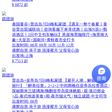
¥
6872
起
跟团游
泰国曼谷+普吉岛7日6晚私家团 【遇见一整个春夏丨曼
谷普吉双城联动丨咨询客服下单享优惠丨出海N选1+甄
选酒店丨2日中文包车畅玩】悬崖海景咖啡厅+海景骑大
象+大皇宫+湄南河+青蛙夜市全打卡
出发时间:
08月
09月
10月
11月
12月
康辉自营
亲子游
浪漫蜜月
父母安心游
出发地:上海
¥
7513
起
跟团游
普吉岛+皇帝岛7日6晚私家团 【避开人潮，解锁清静版
旅行】『醉美拉查』2+2+2·中间两晚住皇帝岛拉查酒店 |
探秘斯米兰玻璃海/嗨翻皇帝岛双体帆船 | 观·落日熔金
+品·泰式地道美食+闻·夜市烟火气 | 独立成团·中文司导
出发时间:
08月
康辉自营
亲子游
浪漫蜜月
父母安心游
出发地:上海