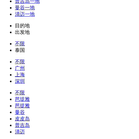
普吉岛一地
曼谷一地
清迈一地
目的地
出发地
不限
泰国
不限
广州
上海
深圳
不限
芭堤雅
芭提雅
曼谷
皮皮岛
普吉岛
清迈