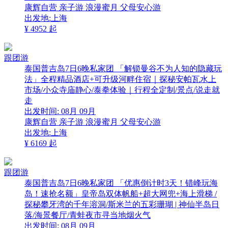
康辉自营
亲子游
浪漫蜜月
父母安心游
出发地:上海
¥
4952
起
跟团游
泰国普吉岛7日6晚私家团 「解锁曼谷不为人知的隐藏玩
法」全程精品酒店+可升级河畔住宿｜探秘安帕瓦水上
市场/小众寺庙静心/泰拳体验｜行程全定制/景点/说走就
走
出发时间:
08月
09月
康辉自营
亲子游
浪漫蜜月
父母安心游
出发地:上海
¥
6169
起
跟团游
泰国普吉岛7日6晚私家团 「优惠倒计时3天！错峰玩海
岛！速抢名额」皇帝岛双体帆船+超大网兜+海上滑梯 /
探秘攀牙湾的千年溶洞/斯米兰的五彩珊瑚 | 神仙半岛日
落/海景餐厅/青蛙夜市寻当地烟火气
出发时间:
08月
09月