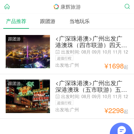
康辉旅游
产品推荐
跟团游
当地玩乐
<广深珠港澳>广州出发广
跟团游
港澳珠（四市联游）四天，
铁发天天出发（官网专用）
出发时间:
08月
09月
10月
11月
12
月
超值行程
¥
1698
出发地:广州
起
<广深珠港澳>广州出发广
跟团游
深港澳珠（五市联游）五天
游，铁发天天出发（官网专
出发时间:
08月
09月
10月
11月
12
用）
月
超值行程
¥
2298
出发地:广州
起