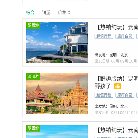
综合
销量
价格
跟团游
【热销纯玩】云南
超值行程
康辉自营
出发地：昆明、北京
出发日期:
08月
09月
10月
跟团游
【野趣版纳】昆明
野孩子
超值行程
康辉自营
出发地：昆明、北京
出发日期:
08月
09月
10月
跟团游
【热销纯玩】云南