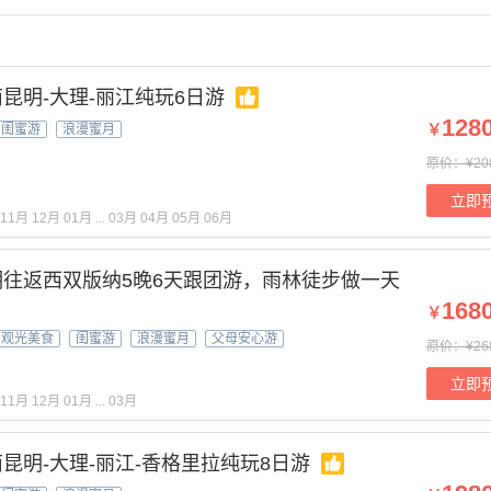
昆明-大理-丽江纯玩6日游
128
￥
闺蜜游
浪漫蜜月
原价：¥20
立即
11月
12月
01月
...
03月
04月
05月
06月
往返西双版纳5晚6天跟团游，雨林徒步做一天
168
￥
观光美食
闺蜜游
浪漫蜜月
父母安心游
原价：¥26
立即
11月
12月
01月
...
03月
昆明-大理-丽江-香格里拉纯玩8日游