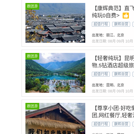
跟团游
【康辉典范】直飞
纯玩0自费>
超值行程
康辉自营
出发地：丽江、北京
出发日期:
08月
09月
10月
跟团游
【轻奢纯玩】昆明
物,5钻酒店超级
超值行程
康辉自营
出发地：昆明、北京
出发日期:
08月
09月
10月
跟团游
【尊享小团·好吃
团,网红餐厅,轻
超值行程
康辉自营