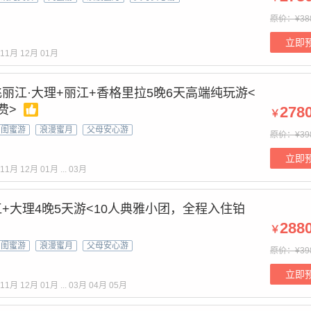
原价：¥38
立即
11月
12月
01月
丽江·大理+丽江+香格里拉5晚6天高端纯玩游<
费>
278
￥
闺蜜游
浪漫蜜月
父母安心游
原价：¥39
立即
11月
12月
01月
...
03月
+大理4晚5天游<10人典雅小团，全程入住铂
288
￥
闺蜜游
浪漫蜜月
父母安心游
原价：¥39
立即
11月
12月
01月
...
03月
04月
05月