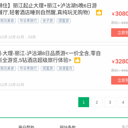
懒住】丽江起止大理+丽江+泸沽湖5晚6日游
红餐厅,轻奢酒店睡到自然醒,真纯玩无购物）
308
￥
观光美食
毕业季旅行
亲子游
闺蜜游
原价：¥49
立即
11月
12月
01月
...
03月
-大理-丽江-泸沽湖8日品质游<一价全含,零自
点全游览,5钻酒店超级旅行体验>
328
￥
观光美食
毕业季旅行
闺蜜游
浪漫蜜月
原价：¥46
立即
11月
12月
01月
1
2
3
4
用户帮助
网站条款
客