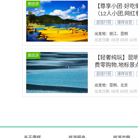
跟团游
【尊享小团·好吃
（12人小团,网
超值行程
康辉自营
出发地：丽江、昆明
出发日期:
08月
09月
10月
跟团游
【轻奢纯玩】昆明
费零购物,地标景
超值行程
康辉自营
出发地：昆明、北京
出发日期:
08月
09月
10月
关于康辉
旅游服务
旅游攻略