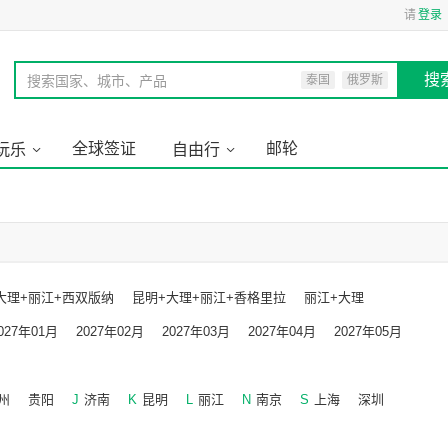
请
登录
搜
搜索国家、城市、产品
泰国
俄罗斯
全球签证
邮轮
玩乐
自由行
大理+丽江+西双版纳
昆明+大理+丽江+香格里拉
丽江+大理
027年01月
2027年02月
2027年03月
2027年04月
2027年05月
月
2027年09月
2027年10月
2027年11月
州
贵阳
J
济南
K
昆明
L
丽江
N
南京
S
上海
深圳