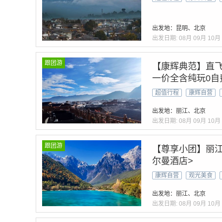
出发地：昆明、北京
出发日期:
08月
09月
10月
跟团游
【康辉典范】直飞
一价全含纯玩0自
超值行程
康辉自营
出发地：丽江、北京
出发日期:
08月
09月
10月
跟团游
【尊享小团】丽江
尔曼酒店>
康辉自营
观光美食
出发地：丽江、北京
出发日期:
08月
09月
10月