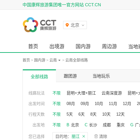
中国康辉旅游集团唯一官方网站 CCT.CN
北京
首页
出境游
国内游
周边游
当地
首页
>
国内游
>
云南
>
云南全部线路
跟团游
当地玩乐
全部线路
线路玩法
不限
昆明+大理+丽江
云南深度游
昆明+
出发时间
不限
08月
09月
10月
11月
12月
2
2027年06月
2027年07月
2027年08
行程天数
不限
5天
6天
8天
10天
12天
出发地
不限
B
北京
C
长沙
成都
重庆
G
广
石家庄
T
天津
W
武汉
您已选择
目的地：
丽江
清除