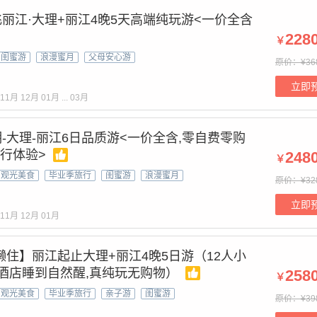
丽江·大理+丽江4晚5天高端纯玩游<一价全含
228
￥
闺蜜游
浪漫蜜月
父母安心游
原价：¥36
立即
11月
12月
01月
...
03月
-大理-丽江6日品质游<一价全含,零自费零购
旅行体验>
248
￥
观光美食
毕业季旅行
闺蜜游
浪漫蜜月
原价：¥32
立即
11月
12月
01月
懒住】丽江起止大理+丽江4晚5日游（12人小
奢酒店睡到自然醒,真纯玩无购物）
258
￥
观光美食
毕业季旅行
亲子游
闺蜜游
原价：¥39