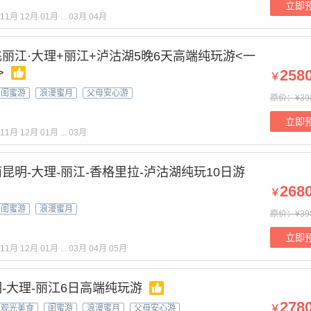
立即
11月
12月
01月
...
03月
04月
丽江·大理+丽江+泸沽湖5晚6天高端纯玩游<一
>
258
￥
闺蜜游
浪漫蜜月
父母安心游
原价：¥39
立即
11月
12月
01月
...
03月
昆明-大理-丽江-香格里拉-泸沽湖纯玩10日游
268
￥
闺蜜游
浪漫蜜月
原价：¥39
立即
11月
12月
01月
...
03月
04月
05月
-大理-丽江6日高端纯玩游
278
￥
观光美食
闺蜜游
浪漫蜜月
父母安心游