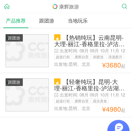
康辉旅游
产品推荐
跟团游
当地玩乐
【热销纯玩】云南昆明-
跟团游
大理-丽江-香格里拉-泸沽
湖-西双版纳纯玩12日游
出发时间:
08月
09月
10月
11月
12
月
01月
02月
03月
04月
05月
超值行程
康辉自营
闺蜜游
浪漫蜜月
¥
3680
出发地:昆明、北京
起
【轻奢纯玩】昆明-大
跟团游
理-丽江-香格里拉-泸沽湖-
西双版纳12日全景游钻石版
出发时间:
08月
09月
10月
11月
12
<5钻酒店,玉龙雪山冰川大
月
01月
超值行程
康辉自营
观光美食
索道,丽江千古情,普达措,泸
¥
4980
出发地:昆明、北京
起
毕业季旅行
闺蜜游
浪漫蜜月
沽湖,星光夜市>