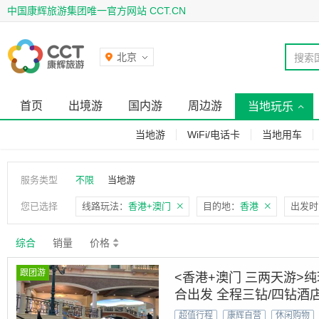
中国康辉旅游集团唯一官方网站 CCT.CN
北京
搜索
首页
出境游
国内游
周边游
当地玩乐
当地游
WiFi/电话卡
当地用车
服务类型
不限
当地游
您已选择
线路玩法：
香港+澳门
目的地：
香港
出发时
综合
销量
价格
跟团游
<香港+澳门 三两天游>
合出发 全程三钻/四钻酒
超值行程
康辉自营
休闲购物