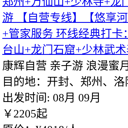
郑州+万仙山+少林寺+龙
游 【自营专线】【悠享河
+管家服务 环线经典打卡
台山+龙门石窟+少林武术
康辉自营
亲子游
浪漫蜜
目的地：开封、郑州、洛
出发时间:
08月
09月
￥
2205
起