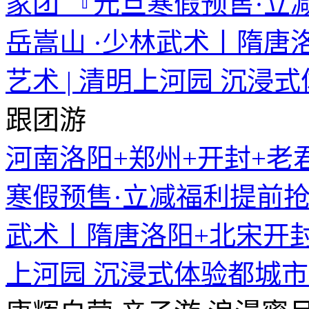
跟团游
河南洛阳+郑州+开封+老
寒假预售·立减福利提前抢』
武术丨隋唐洛阳+北宋开封 |
上河园 沉浸式体验都城