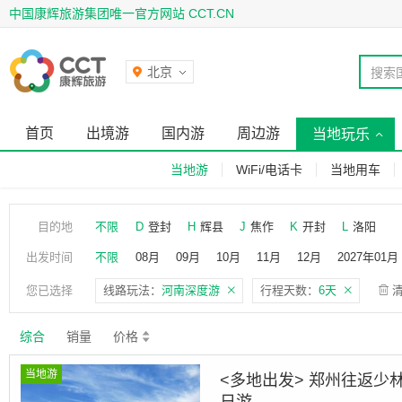
中国康辉旅游集团唯一官方网站 CCT.CN
北京
搜索
首页
出境游
国内游
周边游
当地玩乐
当地游
WiFi/电话卡
当地用车
目的地
不限
D
登封
H
辉县
J
焦作
K
开封
L
洛阳
出发时间
不限
08月
09月
10月
11月
12月
2027年01月
您已选择
线路玩法：
河南深度游
行程天数：
6天
综合
销量
价格
当地游
<多地出发> 郑州往返少