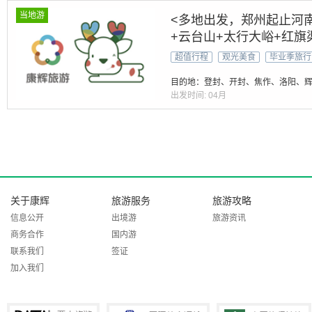
当地游
<多地出发，郑州起止河南
+云台山+太行大峪+红旗
+开封付+小宋城
超值行程
观光美食
毕业季旅行
目的地：登封、开封、焦作、洛阳、
出发时间:
04月
关于康辉
旅游服务
旅游攻略
信息公开
出境游
旅游资讯
商务合作
国内游
联系我们
签证
加入我们