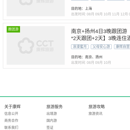
目的地：上海
出发时间:
08月
09月
10月
11月
12月
跟团游
南京+扬州4日3晚跟团游 
*2天跟团+2天】3晚连
&“访”总统府&中山陵&
浪漫蜜月
父母安心游
康辉自营
目的地：南京、扬州
出发时间:
08月
09月
10月
关于康辉
旅游服务
旅游攻略
信息公开
出境游
旅游资讯
商务合作
国内游
联系我们
签证