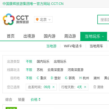
中国康辉旅游集团唯一官方网站 CCT.CN
北京
搜索
首页
出境游
国内游
周边游
当地玩乐
当地游
WiFi/电话卡
当地用车
出游类型
不限
国内玩乐
出境玩乐
线路玩法
不限
苏杭
云南深度游
河南深度游
目的地
不限
C
重庆
D
登封
G
郭亮
H
杭州
湖州
黄
尼斯
S
上海
少林寺
苏州
T
桐乡
W
无
您已选择
出发时间：
09月
行程天数：
4天
清除
综合
销量
价格