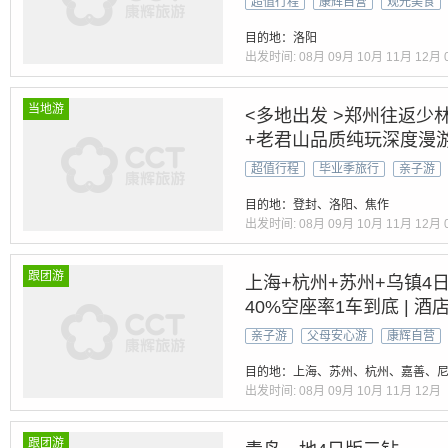
超值行程
康辉自营
观光美食
目的地：洛阳
出发时间:
08月
09月
10月
11月
12月
当地游
<多地出发 >郑州往返少
+老君山品质纯玩深度漫
超值行程
毕业季旅行
亲子游
目的地：登封、洛阳、焦作
出发时间:
08月
09月
10月
11月
12月
跟团游
上海+杭州+苏州+乌镇4
40%空座率1车到底 | 酒店
5A景区【留园+山塘街+
亲子游
父母安心游
康辉自营
湖】3自助早餐+2特色午
目的地：上海、苏州、杭州、嘉善、
出发时间:
08月
09月
10月
11月
12月
跟团游