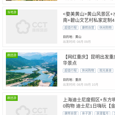
当地游
<婺美黄山>黄山风景区+
南+碧山文艺村私家定制4
超值行程
康辉自营
休闲购物
目的地：黄山
出发时间:
08月
09月
跟团游
【网红重庆】昆明出发重
华景点
超值行程
休闲购物
观光美食
目的地：重庆
出发时间:
08月
09月
10月
跟团游
上海迪士尼度假区+东方明
0购物 迪士尼1日嗨玩【
餐】+360魔都夜景 乐趣
康辉自营
亲子游
浪漫蜜月