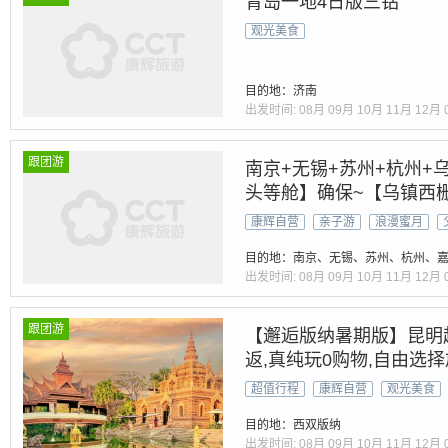
青岛一地4日版三钻
观光美食
目的地：济南
出发时间:
08月
09月
10月
11月
12月
跟团游
南京+无锡+苏州+杭州+乌
头等舱】确保~【乌镇西
园+寒山寺】5A双水乡【
康辉自营
亲子游
浪漫蜜月
经汉服双体验】60元三正
目的地：南京、无锡、苏州、杭州、嘉
出发时间:
08月
09月
10月
11月
12月
跟团游
【邂逅版纳暑期版】昆明
返,真纯玩0购物,自由选
超值行程
康辉自营
观光美食
目的地：西双版纳
出发时间:
08月
09月
10月
11月
12月