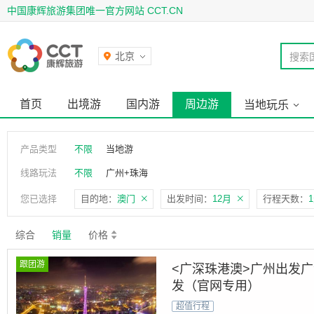
中国康辉旅游集团唯一官方网站 CCT.CN
北京
搜索
首页
出境游
国内游
周边游
当地玩乐
产品类型
不限
当地游
线路玩法
不限
广州+珠海
您已选择
目的地：
澳门
出发时间：
12月
行程天数：
综合
销量
价格
跟团游
<广深珠港澳>广州出发
发（官网专用）
超值行程