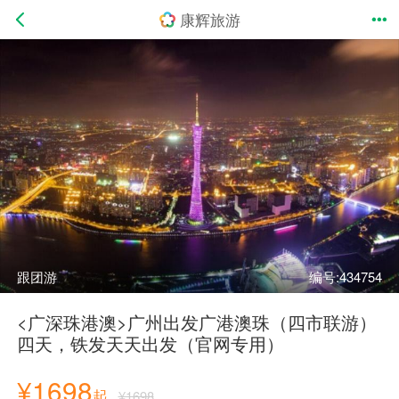
康辉旅游
跟团游
编号:434754
<广深珠港澳>广州出发广港澳珠（四市联游）
四天，铁发天天出发（官网专用）
¥1698
起
¥1698