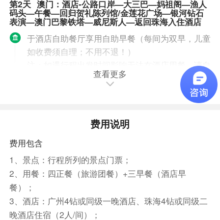
第2天
澳门：酒店-公路口岸—大三巴—妈祖阁—渔人
码头—午餐—回归贺礼陈列馆/金莲花广场—银河钻石
表演—澳门巴黎铁塔—威尼斯人—返回珠海入住酒店
于酒店自助餐厅享用自助早餐（每间为双早，儿童
如收费须自理；不用不退！）
注：如遇行程出发时间影响无法在酒店用餐，请自
查看更多
备早餐，导游现退早餐费15元/成人。
经过珠海口岸抵达东方蒙地卡罗——澳门（受签注
影响，领队不入澳，过关后澳门导游接团）。
澳门出发大厅集合到达口岸后由导游带领前往澳
费用说明
门，乘坐澳门旅游大巴开始游览景点。
费用包含
大三巴牌坊是澳门旅游打卡必经地之一。
妈祖庙又名妈祖阁，俗称天后宫，是世界文化遗
1、景点：行程所列的景点门票；
产；澳门历史城区的重要组成部分。
2、用餐：四正餐（旅游团餐）+三早餐（酒店早
澳门渔人码头为坐落于澳门澳门半岛的休闲和主题
餐）；
娱乐综合体，概念源自欧美，代表的是一种欧陆怀
3、酒店：广州4钻或同级一晚酒店、珠海4钻或同级二
旧式的休闲，将不同的元素综合于一体，像一座小
晚酒店住宿（2人/间）；