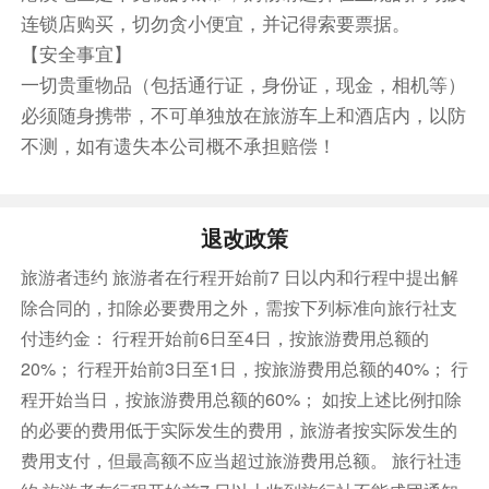
人）。
连锁店购买，切勿贪小便宜，并记得索要票据。
香港钟楼(前九广铁路钟楼)
【安全事宜】
香港星光大道是位于香港九龙尖沙咀东部的尖沙咀
一切贵重物品（包括通行证，身份证，现金，相机等）
海滨花园.
必须随身携带，不可单独放在旅游车上和酒店内，以防
晚餐：自由活动（约30-40分钟）自行用餐
不测，如有遗失本公司概不承担赔偿！
于导游指定的地点自由活动，（可自费升级参加夜
游维多利亚港项目，参考邮轮：翠华号/洋紫荆号/
东方之珠号）或自行去用餐，附近有便利店，超
退改政策
市，本地街市和茶餐厅，于指定时间乘车返回深圳
（温馨提示：请务必按约定时间和地点上车，尖沙
旅游者违约 旅游者在行程开始前7 日以内和行程中提出解
咀无固定停车点，旅游巴士即停即走，如果未按约
除合同的，扣除必要费用之外，需按下列标准向旅行社支
定集合时间出现的，当自动放弃回程，产生交通费
付违约金： 行程开始前6日至4日，按旅游费用总额的
自理）结束愉快旅程。
20%； 行程开始前3日至1日，按旅游费用总额的40%； 行
行程结束后车送回珠海酒店休息，晚餐自理。
程开始当日，按旅游费用总额的60%； 如按上述比例扣除
餐饮
的必要的费用低于实际发生的费用，旅游者按实际发生的
早餐：已含
中餐：已含
晚餐：敬请自理
费用支付，但最高额不应当超过旅游费用总额。 旅行社违