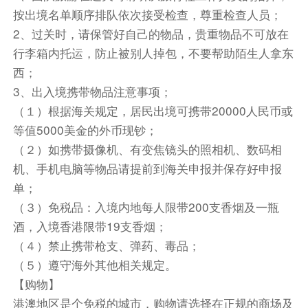
酒店接车后前往珠海公路口岸，下车后过关转坐金
按出境名单顺序排队依次接受检查，尊重检查人员；
巴“车游览走港珠澳大桥”前往香港。
2、过关时，请保管好自己的物品，贵重物品不可放在
乘巴士前往【黄大仙祠】，（因团队从各个城市出
行李箱内托运，防止被别人掉包，不要帮助陌生人拿东
发，抵达黄大仙后可能会出团换车的情况，请留意
西；
领队的指示，避免上错车），
3、出入境携带物品注意事项；
西九文化区之艺术公园,香港新晋网红打卡景点。
（１）根据海关规定，居民出境可携带20000人民币或
故宫博物馆外观。
等值5000美金的外币现钞；
午餐-茶餐厅套餐或香港本地酒楼 约50元/人餐标
（２）如携带摄像机、有变焦镜头的照相机、数码相
尖沙咀DFS商圈自由活动.
机、手机电脑等物品请提前到海关申报并保存好申报
天星小轮观维港,远观摩天轮,会展中心新翼和金紫
单；
荆广场,维多利亚港的地标建筑。
（３）免税品：入境内地每人限带200支香烟及一瓶
太平山顶是香港最高点，游客必到。乘车可抵达，
酒，入境香港限带19支香烟；
是官绅名流的官邸所在地。可俯瞰维多利亚港的香
（４）禁止携带枪支、弹药、毒品；
港岛、九龙半岛两岸，狮子亭和山顶公园是最佳观
（５）遵守海外其他相关规定。
赏位置。
【购物】
香港杜莎夫人蜡像馆,(不含蜡像馆门票需自费200/
港澳地区是个免税的城市，购物请选择在正规的商场及