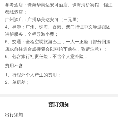
城市，更是一个综合性的逍遥宫。
参考酒店：珠海华美达安可酒店、珠海海桥宾馆、锦江
粤式午餐（餐标约30元/人） 精选本地餐厅：餐
都城酒店；
标30元/人 ；
广州酒店：广州华美达安可（三元里）
【澳门回归贺礼陈列馆】/【金莲花广场】【回归
4、导游：广州、珠海、香港、澳门持证中文导游跟团
贺礼陈列馆】
讲解服务，全程导游小费；
前往银河钻石大堂，观赏中央喷泉每隔20分钟就
5、交通：全程空调旅游巴士，一人一正座（部分回酒
会上演一次梦幻酷炫的光电喷泉表演，整个过程精
店或前往集合点接驳会以网约车前往，敬请注意）；
彩绝伦，非常震撼！
6、包含旅行社责任险，不含个人意外险；
近距离见证亚洲瞩目新地标——【澳门巴黎人-巴
费用不含
黎铁塔】，依照埃菲尔铁塔1/2比例精心建造，让
您在澳门也能体验巴黎的浪漫风情。
1、行程外个人产生的费用；
走进【澳门威尼斯热度假村】享受异国风情，澳门
2、单房差；
威尼斯人度假村是一个综合性的娱乐胜地，包括世
界级的娱乐场、高级餐厅、时尚购物区、表演剧院
和会议设施等，在室内和室外的人工运河上畅游，
预订须知
感受如同置身威尼斯的浪漫氛围。无论您是来体验
出行须知
豪华品味、享受娱乐、购物还是品尝美食，这里都