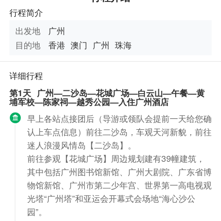
行程简介
出发地
广州
目的地
香港
澳门
广州
珠海
详细行程
第1天
广州—二沙岛—花城广场—白云山—午餐—黄
埔军校—陈家祠—越秀公园—入住广州酒店
早上各站点接团后（导游或领队会提前一天给您确
认上车点信息）前往二沙岛，车观天河新貌，前往
迷人浪漫风情岛【二沙岛】。
前往参观【花城广场】周边规划建有39幢建筑，
其中包括广州图书馆新馆、广州大剧院、广东省博
物馆新馆、广州市第二少年宫、世界第一高电视观
光塔“广州塔”和亚运会开幕式会场地“海心沙公
园”。