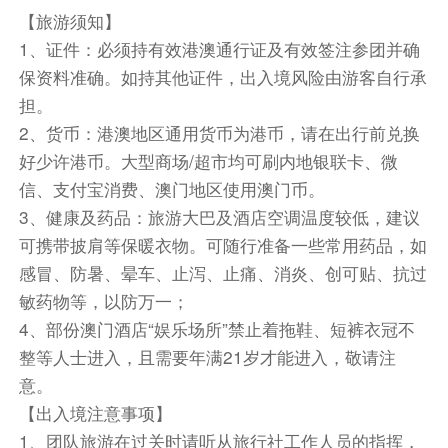
能满足您的需求，为您的澳门之行带来难忘的体
【旅游须知】
验。
1、证件：必须持有效港澳通行证及有效签注参团并确
游毕，乘车返回珠海酒店入住，晚餐自理。
保资料准确。如持其他证件，出入境风险由游客自行承
担。
餐饮
2、货币：港澳地区通用货币为港币，请在出行前兑换
早餐：已含
中餐：已含
晚餐：敬请自理
好少许港币。大型商场/超市均可刷内地银联卡、微
住宿
信、支付宝消费、澳门地区使用澳门币。
敬请自理
3、健康及药品：旅游大巴及酒店空调温度较低，建议
可携带披肩等保暖衣物。可随行准备一些常用药品，如
第3天
香港：珠海公路口岸—港珠澳大桥—黄大仙—
西九文化区艺术公园—午餐—尖沙咀DFS商圈—天星小
感冒、防暑、晕车、止泻、止痛、消炎、创可贴、抗过
轮—会展中心新翼和金紫荆广场—太平山—香港钟楼
敏药物等，以防万一；
(前九广铁路钟楼)—星光大道—自由活动—回程珠海公
路口岸—乘车返回入住珠海酒店
4、部份澳门酒店“娱乐场所”禁止着拖鞋、短裤衣冠不
整等人士进入，且需要年满21岁才能进入，敬请注
于酒店自助餐厅享用自助早餐（每间为双早，儿童
如收费须自理；不用不退！）
意。
注：如遇行程出发时间影响无法在酒店用餐，请自
【出入境注意事项】
备早餐，导游现退早餐费15元/成人。
1、团队旅游在过关时请听从旅行社工作人员的指挥，