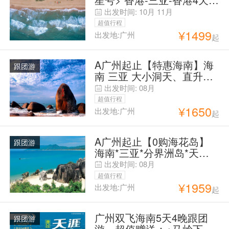
晚
出发时间:
10月
11月
超值行程
¥
1499
出发地:广州
起
A广州起止【特惠海南】海
跟团游
南 三亚 大小洞天、直升
机、天涯、西岛、玫瑰谷、
出发时间:
08月
双飞5日
超值行程
¥
1650
出发地:广州
起
A广州起止【0购海花岛】
跟团游
海南*三亚*分界洲岛*天涯
海角*海花岛*双飞五天
出发时间:
08月
超值行程
¥
1959
出发地:广州
起
广州双飞海南5天4晚跟团
跟团游
游，超值赠送：+马岭下午