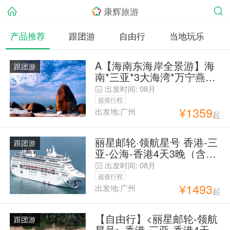
康辉旅游
产品推荐
跟团游
自由行
当地玩乐
A【海南东海岸全景游】海
跟团游
南*三亚*3大海湾*万宁燕子
洞*双飞5日
出发时间:
08月
超值行程
¥
1359
出发地:广州
起
丽星邮轮·领航星号 香港-三
跟团游
亚-公海-香港4天3晚（含港
务费）
出发时间:
08月
超值行程
¥
1493
出发地:广州
起
【自由行】<丽星邮轮-领航
跟团游
星号> 香港-三亚-香港4天3