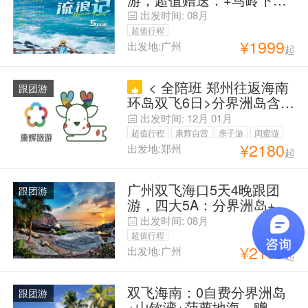
茶+玫瑰谷电瓶车+清凉防
出发时间:
08月
晒套装。
超值行程
¥
1999
出发地:广州
起
< 全陪班 郑州往返海南
跟团游
环岛双飞6日>分界洲岛含船
票南山佛教文化苑(抱佛脚)/
出发时间:
12月
01月
天涯海角/大小洞天凤凰九
超值行程
康辉自营
亲子游
闺蜜游
里书屋/日月湾热浪公园
¥
2180
出发地:郑州
起
浪漫蜜月
父母安心游
广州双飞海口5天4晚跟团
跟团游
游，四大5A：分界洲岛+大
小洞天+天涯海角+神州半
出发时间:
08月
岛灯塔
超值行程
¥
2199
出发地:广州
起
双飞海南：0自费分界洲岛
跟团游
+山钦湾+菠萝地海，赠