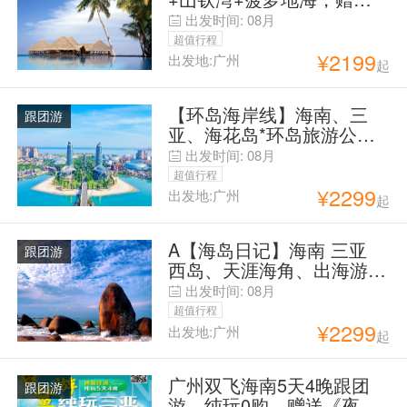
送：大型实景演出【红色娘
出发时间:
08月
子军表演】
超值行程
¥
2199
出发地:广州
起
【环岛海岸线】海南、三
跟团游
亚、海花岛*环岛旅游公路*
游艇出海*大小洞天双动6日
出发时间:
08月
游
超值行程
¥
2299
出发地:广州
起
A【海岛日记】海南 三亚
跟团游
西岛、天涯海角、出海游
艇、儋州海花岛 双飞5日
出发时间:
08月
超值行程
¥
2299
出发地:广州
起
广州双飞海南5天4晚跟团
跟团游
游，纯玩0购，赠送《夜游