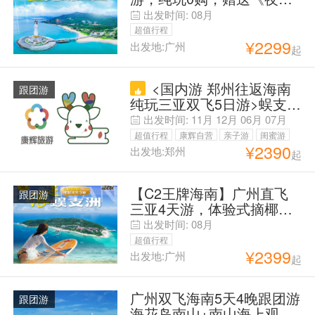
三亚湾》+欣大型表演红色
出发时间:
08月
娘子军
超值行程
¥
2299
出发地:广州
起
<国内游 郑州往返海南
跟团游
纯玩三亚双飞5日游>蜈支洲
岛 5A、天涯海角 5A、大小
出发时间:
11月
12月
06月
07月
洞天 5A、呀诺达热带雨林
超值行程
康辉自营
亲子游
闺蜜游
5A（上下山穿梭巴士需自
¥
2390
出发地:郑州
起
浪漫蜜月
父母安心游
理）、玫瑰谷、海旅免税城
【C2王牌海南】广州直飞
跟团游
三亚4天游，体验式摘椰子·
打卡菠萝地海+山钦湾燕子
出发时间:
08月
洞
超值行程
¥
2399
出发地:广州
起
广州双飞海南5天4晚跟团游
跟团游
海花岛南山+南山海上观音