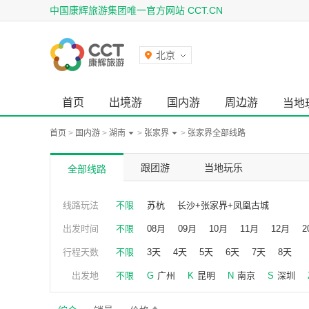
中国康辉旅游集团唯一官方网站 CCT.CN
北京
首页
出境游
国内游
周边游
当地
首页
>
国内游
>
湖南
>
张家界
>
张家界全部线路
跟团游
当地玩乐
全部线路
线路玩法
不限
苏杭
长沙+张家界+凤凰古城
出发时间
不限
08月
09月
10月
11月
12月
2
行程天数
不限
3天
4天
5天
6天
7天
8天
出发地
不限
G
广州
K
昆明
N
南京
S
深圳