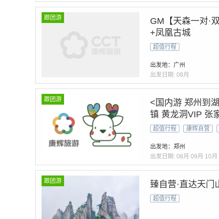
跟团游
GM【天森一对·
+凤凰古城
超值行程
出发地：广州
出发日期:
08月
跟团游
<国内游 郑州到
镇 黄龙洞VIP 
天门山森林公园 
超值行程
康辉自营
出发地：郑州
出发日期:
08月
09月
10月
跟团游
臻自营·直达天门山
超值行程