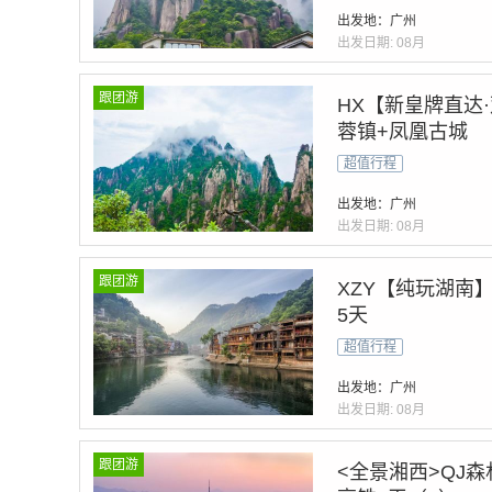
出发地：广州
出发日期:
08月
跟团游
HX【新皇牌直达
蓉镇+凤凰古城
超值行程
出发地：广州
出发日期:
08月
跟团游
XZY【纯玩湖南
5天
超值行程
出发地：广州
出发日期:
08月
跟团游
<全景湘西>QJ森