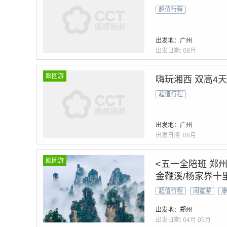
超值行程
出发地：广州
出发日期:
08月
跟团游
嗨玩湘西 双高4天
超值行程
出发地：广州
出发日期:
08月
跟团游
<五一全陪班 郑
金鞭溪/杨家界十
超值行程
闺蜜游
出发地：郑州
出发日期:
04月
05月