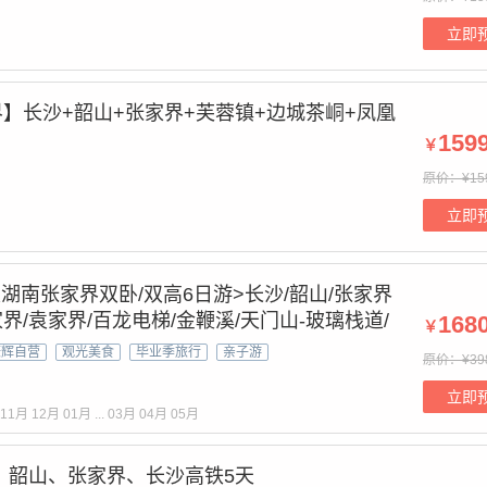
立即
界】长沙+韶山+张家界+芙蓉镇+边城茶峒+凤凰
159
￥
原价：¥15
立即
发湖南张家界双卧/双高6日游>长沙/韶山/张家界
/袁家界/百龙电梯/金鞭溪/天门山-玻璃栈道/
168
￥
/张家界新名片-七星山1314米如意桥玻璃栈道
康辉自营
观光美食
毕业季旅行
亲子游
原价：¥39
/凤凰古城
立即
11月
12月
01月
...
03月
04月
05月
】韶山、张家界、长沙高铁5天