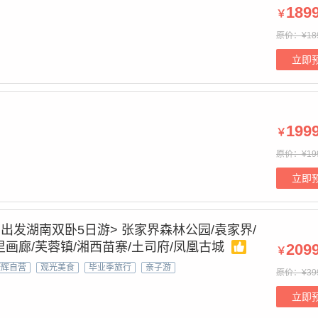
189
￥
原价：¥18
立即
199
￥
原价：¥19
立即
州出发湖南双卧5日游> 张家界森林公园/袁家界/
里画廊/芙蓉镇/湘西苗寨/土司府/凤凰古城
209
￥
康辉自营
观光美食
毕业季旅行
亲子游
原价：¥39
立即