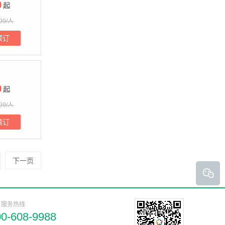
9
起
99/人
预订
9
起
99/人
预订
下一页
户服务热线
00-608-9988