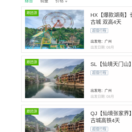
综合
销量
价格
跟团游
HX【爆款湖南】
古城 双高4天
超值行程
出发地：广州
出发日期:
08月
跟团游
SL【仙境天门山】
超值行程
出发地：广州
出发日期:
08月
跟团游
QJ【仙境张家界】
古城高铁4天
超值行程