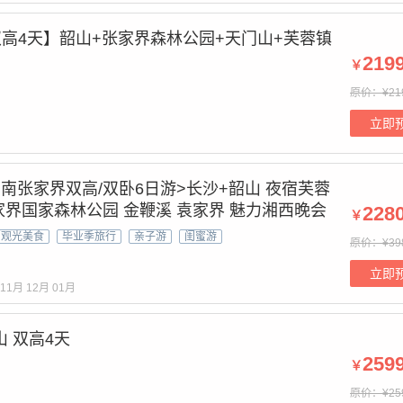
双高4天】韶山+张家界森林公园+天门山+芙蓉镇
219
￥
原价：¥21
立即
湖南张家界双高/双卧6日游>长沙+韶山 夜宿芙蓉
张家界国家森林公园 金鞭溪 袁家界 魅力湘西晚会
228
￥
凤凰古城 沱江泛舟 七重灯光水幕秀
观光美食
毕业季旅行
亲子游
闺蜜游
原价：¥39
立即
11月
12月
01月
 双高4天
259
￥
原价：¥25