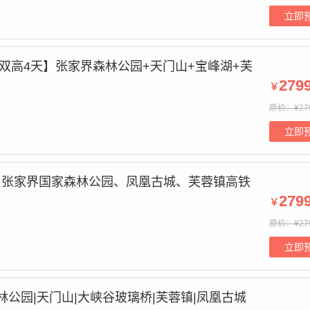
立即
·双高4天】张家界森林公园+天门山+宝峰湖+芙
279
￥
原价：¥27
立即
】张家界国家森林公园、凤凰古城、芙蓉镇高铁
279
￥
原价：¥27
立即
林公园|天门山|大峡谷玻璃桥|芙蓉镇|凤凰古城