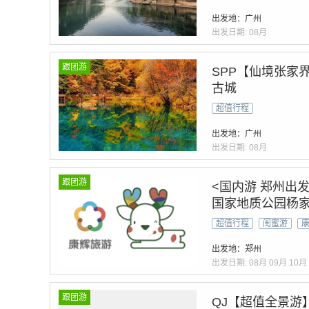
出发地：广州
出发日期:
08月
跟团游
SPP【仙境张家
古城
超值行程
出发地：广州
出发日期:
08月
跟团游
<国内游 郑州出
国家地质公园杨家界
张家界千古情晚会
超值行程
闺蜜游
+1520天空之眼
出发地：郑州
出发日期:
08月
09月
10月
跟团游
QJ【超值全景游