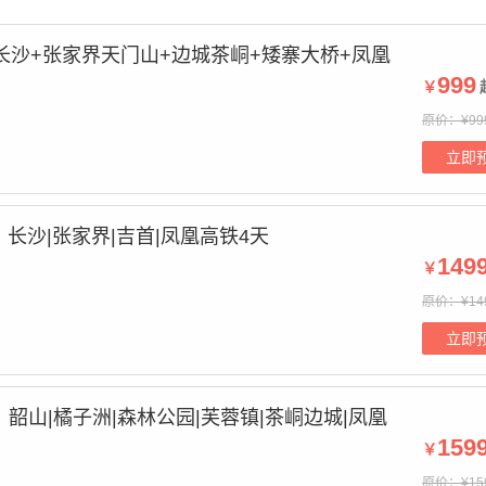
长沙+张家界天门山+边城茶峒+矮寨大桥+凤凰
999
￥
原价：¥99
立即
长沙|张家界|吉首|凤凰高铁4天
149
￥
原价：¥14
立即
韶山|橘子洲|森林公园|芙蓉镇|茶峒边城|凤凰
159
￥
原价：¥15