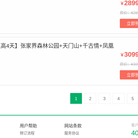
289
￥
原价：¥28
立即
双高4天】张家界森林公园+天门山+千古情+凤凰
309
￥
原价：¥30
立即
1
2
3
4
5
用户帮助
网站条款
客
4
预订流程
服务协议