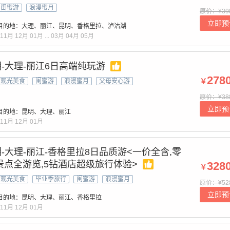
闺蜜游
浪漫蜜月
原价：¥39
立即预
目的地：大理、丽江、昆明、香格里拉、泸沽湖
11月
12月
01月
...
03月
04月
05月
-大理-丽江6日高端纯玩游
278
￥
观光美食
闺蜜游
浪漫蜜月
父母安心游
原价：¥38
立即预
目的地：昆明、大理、丽江
11月
12月
01月
-大理-丽江-香格里拉8日品质游<一价全含,零
景点全游览,5钻酒店超级旅行体验>
328
￥
观光美食
毕业季旅行
闺蜜游
浪漫蜜月
原价：¥52
立即预
目的地：昆明、大理、丽江、香格里拉
11月
12月
01月