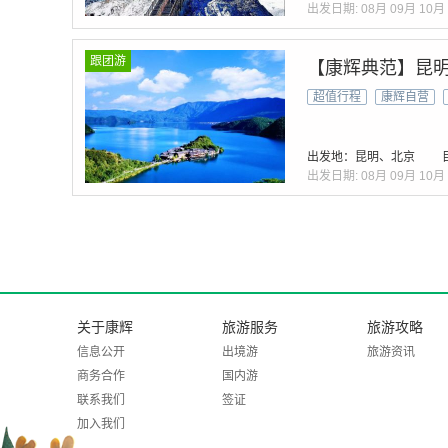
出发日期:
08月
09月
10月
跟团游
【康辉典范】昆明
超值行程
康辉自营
出发地：昆明、北京
出发日期:
08月
09月
10月
关于康辉
旅游服务
旅游攻略
信息公开
出境游
旅游资讯
商务合作
国内游
联系我们
签证
加入我们