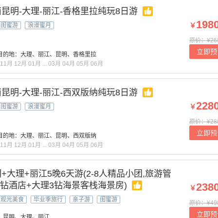
昆明-大理-丽江-香格里拉纯玩8日游
198
￥
闺蜜游
浪漫蜜月
原价：¥26
立即预
目的地：大理、丽江、昆明、香格里拉
11月
12月
01月
...
03月
04月
05月
06月
昆明-大理-丽江-西双版纳纯玩8日游
228
￥
闺蜜游
浪漫蜜月
原价：¥28
立即预
目的地：大理、丽江、昆明、西双版纳
11月
12月
01月
...
03月
04月
05月
06月
大理+丽江5晚6天游(2-8人精品小团,旅游管
4钻酒店+大理3钻海景客栈海景房)
238
￥
观光美食
毕业季旅行
亲子游
闺蜜游
原价：¥49
立即预
：昆明、大理、丽江