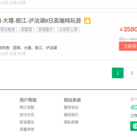
11月
12月
01月
-大理-丽江-泸沽湖8日高端纯玩游
358
￥
观光美食
闺蜜游
浪漫蜜月
父母安心游
原价：¥49
立即预
目的地：昆明、大理、丽江、泸沽湖
11月
12月
01月
1
2
用户帮助
网站条款
客
4
预订流程
服务协议
支付方式
版权指引
工作
投诉建议
隐私政策
郑重声明