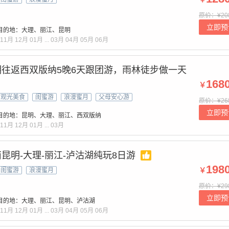
原价：¥20
立即预
目的地：大理、丽江、昆明
11月
12月
01月
...
03月
04月
05月
06月
往返西双版纳5晚6天跟团游，雨林徒步做一天
168
￥
观光美食
闺蜜游
浪漫蜜月
父母安心游
原价：¥26
立即预
目的地：昆明、大理、丽江、西双版纳
11月
12月
01月
...
03月
昆明-大理-丽江-泸沽湖纯玩8日游
198
￥
闺蜜游
浪漫蜜月
原价：¥29
立即预
目的地：大理、丽江、昆明、泸沽湖
11月
12月
01月
...
03月
04月
05月
06月