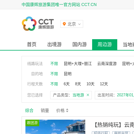
中国康辉旅游集团唯一官方网站 CCT.CN
北京
首页
出境游
国内游
周边游
当地
线路玩法
不限
昆明+大理+丽江
云南深度游
昆明+
目的地
不限
昆明
行程天数
不限
6天
8天
10天
12天
您已选择
产品类型：
当地游
出发时间：
2027年0
综合
销量
价格
跟团游
【热销纯玩】云南
超值行程
康辉自营