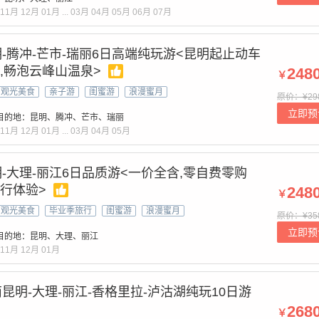
11月
12月
01月
...
03月
04月
05月
06月
07月
-腾冲-芒市-瑞丽6日高端纯玩游<昆明起止动车
店,畅泡云峰山温泉>
248
￥
观光美食
亲子游
闺蜜游
浪漫蜜月
原价：¥29
立即预
目的地：昆明、腾冲、芒市、瑞丽
11月
12月
01月
...
03月
04月
05月
-大理-丽江6日品质游<一价全含,零自费零购
旅行体验>
248
￥
观光美食
毕业季旅行
闺蜜游
浪漫蜜月
原价：¥35
立即预
目的地：昆明、大理、丽江
11月
12月
01月
昆明-大理-丽江-香格里拉-泸沽湖纯玩10日游
268
￥