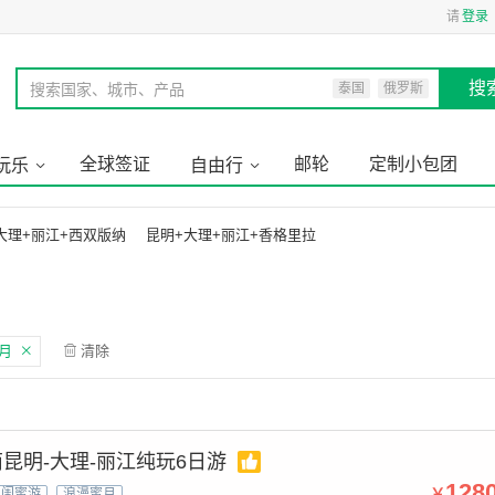
请
登录
搜
搜索国家、城市、产品
泰国
俄罗斯
全球签证
邮轮
定制小包团
玩乐
自由行
大理+丽江+西双版纳
昆明+大理+丽江+香格里拉
1月
清除
昆明-大理-丽江纯玩6日游
128
￥
闺蜜游
浪漫蜜月