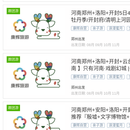
跟团游
河南郑州+洛阳+开封5日
牡丹季/开封府/清明上河
+趣玩手作（三彩/版画
康辉自营
亲子游
浪漫蜜月
中餐
郑州出发
出发日期:
08月
09月
10月
11月
跟团游
河南郑州+洛阳+开封+云
南 】只有河南·戏剧幻城 
晚云台山景区内 |龙门石
康辉自营
亲子游
浪漫蜜月
型】
郑州出发
出发日期:
08月
09月
10月
11月
跟团游
河南郑州+安阳+洛阳+开
推荐『殷墟+文字博物馆
家出游线路推荐】“童萌”V
康辉自营
亲子游
浪漫蜜月