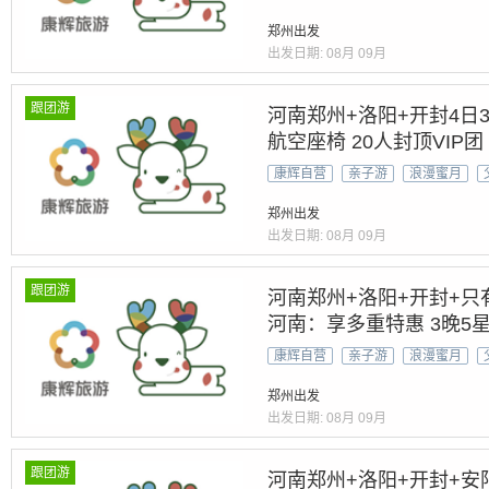
当地游
郑州出发
出发日期:
08月
09月
跟团游
河南郑州+洛阳+开封4日3
航空座椅 20人封顶VI
景河南&世遗5A景区&禅
康辉自营
亲子游
浪漫蜜月
郑州出发
出发日期:
08月
09月
跟团游
河南郑州+洛阳+开封+只
河南：享多重特惠 3晚5
上河园+挂壁公路+云台山
康辉自营
亲子游
浪漫蜜月
站
郑州出发
出发日期:
08月
09月
跟团游
河南郑州+洛阳+开封+安