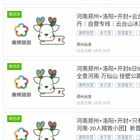
跟团游
河南郑州+洛阳+开封+云
丹｜自营专线｜云台山冰瀑
漫游河南
康辉自营
亲子游
浪漫蜜月
郑州出发
出发日期:
08月
09月
跟团游
河南郑州+洛阳+开封6日
全景河南·万仙山 挂壁公路
康辉自营
亲子游
浪漫蜜月
郑州出发
出发日期:
08月
09月
跟团游
河南郑州+洛阳+开封+只
河南·20人精致小团】新晋
景|深度玩转云台山水+龙
康辉自营
亲子游
浪漫蜜月