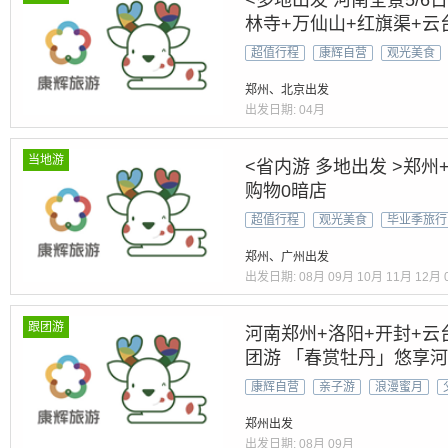
<多地出发 河南全景5/6
林寺+万仙山+红旗渠+云
超值行程
康辉自营
观光美食
郑州、北京出发
出发日期:
04月
当地游
<省内游 多地出发 >郑州
购物0暗店
超值行程
观光美食
毕业季旅行
郑州、广州出发
出发日期:
08月
09月
10月
11月
12月
跟团游
河南郑州+洛阳+开封+云
团游 「春赏牡丹」悠享河
上河园&龙门石窟&少林
康辉自营
亲子游
浪漫蜜月
郑州出发
出发日期:
08月
09月