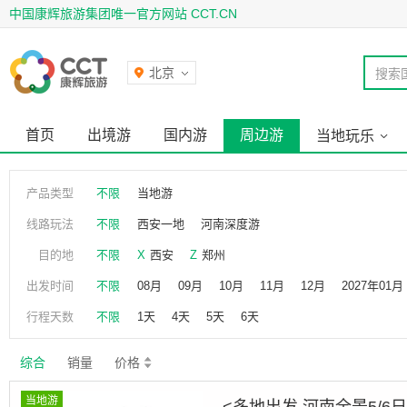
中国康辉旅游集团唯一官方网站 CCT.CN
北京
搜索
首页
出境游
国内游
周边游
当地玩乐
产品类型
不限
当地游
线路玩法
不限
西安一地
河南深度游
目的地
不限
X
西安
Z
郑州
出发时间
不限
08月
09月
10月
11月
12月
2027年01月
行程天数
不限
1天
4天
5天
6天
综合
销量
价格
当地游