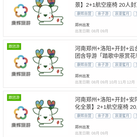
景】2+1航空座椅 20人
菜』【全景河南&世遗5A
康辉自营
亲子游
浪漫蜜月
郑州出发
出发日期:
08月
09月
跟团游
河南郑州+洛阳+开封+云
团含导游「踏歌中原赏花
龙门/隋唐洛阳城
康辉自营
亲子游
浪漫蜜月
郑州出发
出发日期:
08月
09月
10月
11月
12月
跟团游
河南郑州+洛阳+开封+安
化全景】2+1航空座椅 2
房豫菜』【全景河南&世遗
康辉自营
亲子游
浪漫蜜月
游
郑州出发
出发日期:
08月
09月