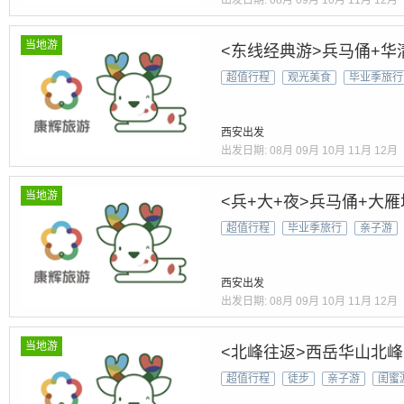
出发日期:
08月
09月
10月
11月
12月
当地游
<东线经典游>兵马俑+华
超值行程
观光美食
毕业季旅行
西安出发
出发日期:
08月
09月
10月
11月
12月
当地游
<兵+大+夜>兵马俑+大
超值行程
毕业季旅行
亲子游
西安出发
出发日期:
08月
09月
10月
11月
12月
当地游
<北峰往返>西岳华山北
超值行程
徒步
亲子游
闺蜜