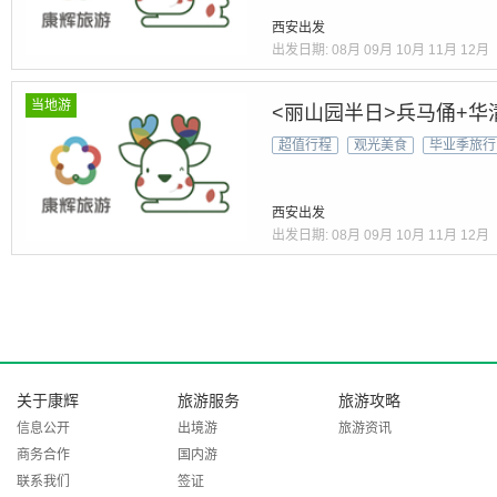
西安出发
出发日期:
08月
09月
10月
11月
12月
当地游
<丽山园半日>兵马俑+华
超值行程
观光美食
毕业季旅行
西安出发
出发日期:
08月
09月
10月
11月
12月
关于康辉
旅游服务
旅游攻略
信息公开
出境游
旅游资讯
商务合作
国内游
联系我们
签证