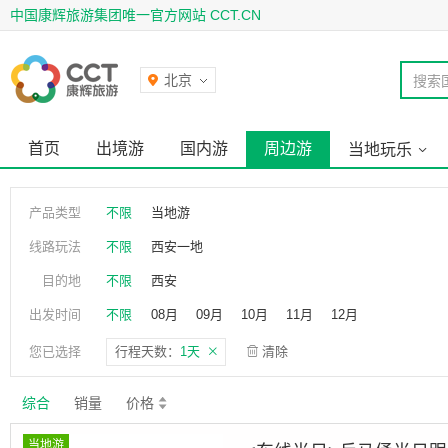
中国康辉旅游集团唯一官方网站 CCT.CN
北京
搜索
首页
出境游
国内游
周边游
当地玩乐
产品类型
不限
当地游
线路玩法
不限
西安一地
目的地
不限
西安
出发时间
不限
08月
09月
10月
11月
12月
您已选择
行程天数：
1天
清除
综合
销量
价格
当地游