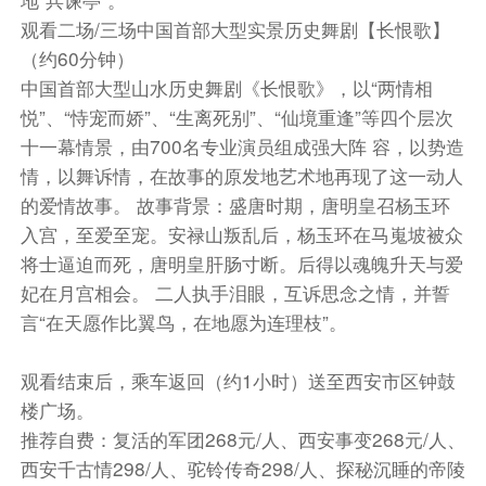
观看二场/三场中国首部大型实景历史舞剧【长恨歌】
（约60分钟）
中国首部大型山水历史舞剧《长恨歌》，以“两情相
悦”、“恃宠而娇”、“生离死别”、“仙境重逢”等四个层次
十一幕情景，由700名专业演员组成强大阵 容，以势造
情，以舞诉情，在故事的原发地艺术地再现了这一动人
的爱情故事。 故事背景：盛唐时期，唐明皇召杨玉环
入宫，至爱至宠。安禄山叛乱后，杨玉环在马嵬坡被众
将士逼迫而死，唐明皇肝肠寸断。后得以魂魄升天与爱
妃在月宫相会。 二人执手泪眼，互诉思念之情，并誓
言“在天愿作比翼鸟，在地愿为连理枝”。
观看结束后，乘车返回（约1小时）送至西安市区钟鼓
楼广场。
推荐自费：复活的军团268元/人、西安事变268元/人、
西安千古情298/人、驼铃传奇298/人、探秘沉睡的帝陵