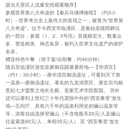
据当天景区人流量安排观看顺序】
参观世界第八大奇迹的【秦兵马俑博物馆】（约3小
时）--世界考古史上最伟大的发现之一，被誉为“世界第
八大奇迹”。位于今西安市临潼区，是秦始皇陵陪葬坑
的一部分，参观（1、2、3号坑）其规模宏大、数量众
多、塑造精美、神态各异，被列入世界文化遗产的保护
名录。
赠送特色午餐 （饺子宴/自助餐，约40分钟）
随后至临潼区游览皇家御花园避暑胜地—【华清宫】
（约1：30小时）--唐华清宫御汤遗址，可看到天下第
一温泉—唐御汤遗址、著名的九龙湖景区、唐玄宗与杨
贵妃七夕盟誓之地长生殿、皇家艺术学院梨园。 另外
还可以看到上世纪三十年代震惊中外的“西安事变”发生
地—五间厅、具有六千年的温泉利用史的骊山温泉等
等，游客自由选择登骊山（不含电瓶车20元/人及骊山
往返索道60元/人，单程35元/人） 至 “西安事变”发生
地“兵谏亭”。