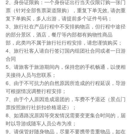
2、身份证限购：一个身份证出行当天仅限订购一张门
票（针对全部售票渠道限购），重复下单无效, 请勿重
复下单购买，多人出游，请提前多个证件号码；
3、旅行社在产品行程中不安排购物店，但行程中途径
的部分景区，酒店，餐厅等内部都有购物性商品
部，此类均不属于旅行社行程安排，请您谨慎购买；
4、旅行社客人请自行签订国内组团社合同或者一日游
合同
5、请旅客于旅游期间内，保持您的手机畅通，以便相
关接待人员与您联系；
6、由于不可抗力的自然原因所造成的行程延误，导游
可根据情况调整行程安排；
7、由于个人原因造成退团的，车费不予退还（景点门
票按照旅行社折扣价格退还）；
8、如遇路况原因等突发情况需要变更集合时间的，届
时以导游或随车人员公布为准；
9、请保管好随身物品，尽量不要携带贵重物品，如在