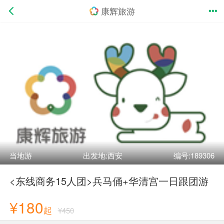
康辉旅游
当地游
出发地:西安
编号:189306
<东线商务15人团>兵马俑+华清宫一日跟团游
¥180
起
¥450