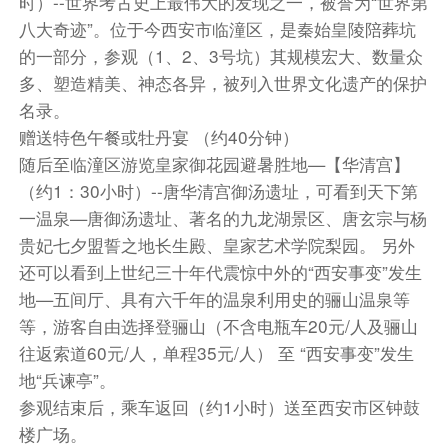
时）--世界考古史上最伟大的发现之一，被誉为“世界第
八大奇迹”。位于今西安市临潼区，是秦始皇陵陪葬坑
的一部分，参观（1、2、3号坑）其规模宏大、数量众
多、塑造精美、神态各异，被列入世界文化遗产的保护
名录。
赠送特色午餐或牡丹宴 （约40分钟）
随后至临潼区游览皇家御花园避暑胜地—【华清宫】
（约1：30小时）--唐华清宫御汤遗址，可看到天下第
一温泉—唐御汤遗址、著名的九龙湖景区、唐玄宗与杨
贵妃七夕盟誓之地长生殿、皇家艺术学院梨园。 另外
还可以看到上世纪三十年代震惊中外的“西安事变”发生
地—五间厅、具有六千年的温泉利用史的骊山温泉等
等，游客自由选择登骊山（不含电瓶车20元/人及骊山
往返索道60元/人，单程35元/人） 至 “西安事变”发生
地“兵谏亭”。
参观结束后，乘车返回（约1小时）送至西安市区钟鼓
楼广场。