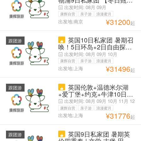
感受英伦圣诞】咨询客服<
出发时间:
08月
09月
赠大英博物馆拼团讲解2小
康辉自营
亲子游
浪漫蜜月
时> 机酒预算可调 | 全程专
¥
31200
出发地:南京
起
父母安心游
车·无缝衔接 | 畅游牛剑双学
府+哈利波特取景地+爱丁
英国10日私家团 暑期召
堡城堡 | 中文司机·小费全免
跟团游
唤！5日环岛+2日自由探索
·4-酒店
【优先戳旅行管家享立减/
出发时间:
08月
09月
10月
赠爱丁堡城堡门票】自营车
康辉自营
亲子游
浪漫蜜月
队安心游『畅游牛剑双学府
¥
31496
出发地:上海
起
父母安心游
+伦敦地标+爱丁堡古城+湖
区+科茨沃英式小镇』
英国伦敦+温德米尔湖
跟团游
+爱丁堡+约克+牛津10日拼
小团 拒签退】7-8座奔驰商
出发时间:
08月
09月
10月
11月
12
务车】6人精品小团+纯玩无
月
康辉自营
亲子游
浪漫蜜月
购物+苏格兰高地+格拉斯
¥
31776
出发地:上海
起
父母安心游
哥+达西庄园+牛津+剑桥
+全程四星酒店】送大英博
英国9日私家团 暑期英
物馆深度中文讲解【提前90
跟团游
伦四重奏 | 文学·古堡·田园·