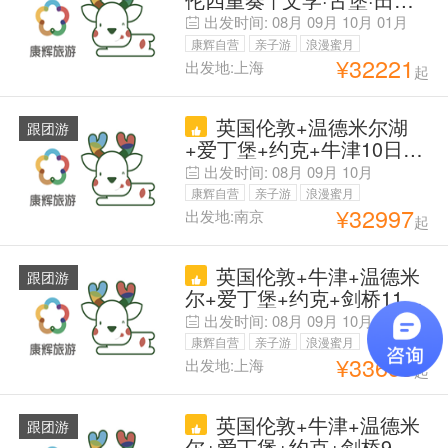
天预定/人】
足球一网打尽『咨询客服享
出发时间:
08月
09月
10月
01月
立减，按您的预算做方案，
康辉自营
亲子游
浪漫蜜月
满意再下单】可代订球票，
¥
32221
出发地:上海
起
父母安心游
代办签证 | 伦敦进·曼城出，
含伦敦/剑桥/约克/爱丁堡/
英国伦敦+温德米尔湖
湖区，自营车队·中文司机·
跟团游
+爱丁堡+约克+牛津10日拼
免小费
小团 拒签退】7-8座奔驰商
出发时间:
08月
09月
10月
务车】6人精品小团+纯玩无
康辉自营
亲子游
浪漫蜜月
购物+苏格兰高地+格拉斯
¥
32997
出发地:南京
起
父母安心游
哥+达西庄园+牛津+剑桥
+全程四星酒店】送大英博
英国伦敦+牛津+温德米
物馆深度中文讲解【提前90
跟团游
尔+爱丁堡+约克+剑桥11日
天预定立减600元/人】
拼小团 【旅行社国旅出
出发时间:
08月
09月
10月
11月
12
品】【自营2-6人VIP纯玩小
月
康辉自营
亲子游
浪漫蜜月
团】【保证成团】【每周
¥
33699
出发地:上海
起
父母安心游
三，六特价班，CD线为暑
期特价班】赠湖区小火车
英国伦敦+牛津+温德米
体验&大英伦敦市区中文讲
跟团游
尔+爱丁堡+约克+剑桥9日