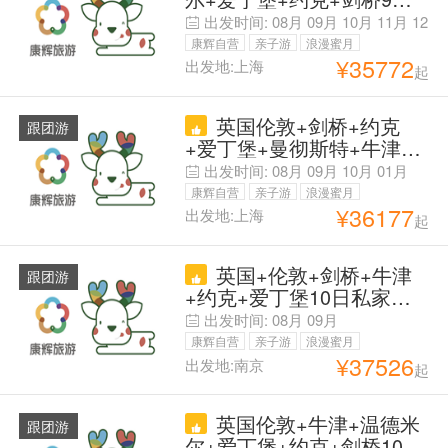
解|满四人独立成团
拼小团 【旅行社国旅出
出发时间:
08月
09月
10月
11月
12
品】【自营2-6人VIP纯玩小
月
康辉自营
亲子游
浪漫蜜月
团】【保证成团】【每周
¥
35772
出发地:上海
起
父母安心游
三，六特价班，CD线为暑
期特价班】赠湖区小火车体
英国伦敦+剑桥+约克
验&大英伦敦市区中文讲解|
跟团游
+爱丁堡+曼彻斯特+牛津9
满四人独立成团
日8晚私家团 <五一&暑期双
出发时间:
08月
09月
10月
01月
重优惠>大英博物馆私人独
康辉自营
亲子游
浪漫蜜月
立讲解+百年庄园下午茶体
¥
36177
出发地:上海
起
父母安心游
验·立减优惠详询客服·可提
供代办签证服务&免费规划
英国+伦敦+剑桥+牛津
心仪行程·全程行程管家独
跟团游
+约克+爱丁堡10日私家团
立服务·专属独立用车
【秋冬特促——咨询客服享
出发时间:
08月
09月
300优惠券】 另特赠大英博
康辉自营
亲子游
浪漫蜜月
物馆2h讲解 1单1团 不拼
¥
37526
出发地:南京
起
父母安心游
车！ 【中文司机兼导服 务 |
4-酒店 | 行程可定制】 专业
英国伦敦+牛津+温德米
线路规划师 多条线路可选
跟团游
尔+爱丁堡+约克+剑桥10日