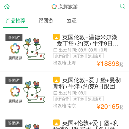
康辉旅游
产品推荐
跟团游
签证
英国伦敦+温德米尔湖
跟团游
+爱丁堡+约克+牛津9日跟
团游 拒签退】24小时中文
出发时间:
08月
09月
10月
专车接机】大英博物馆深度
康辉自营
亲子游
浪漫蜜月
讲解+牛津剑桥双学院+湖
¥
18898
出发地:上海
起
父母安心游
区乡村古堡哈利波特+中文
导游+纯玩无购物+重温童
英国伦敦+爱丁堡+曼彻
年魔法梦
跟团游
斯特+牛津+约克9日跟团游
【超值】全程四星酒店&伦
出发时间:
08月
敦2日半&大英博物馆入内 |
康辉自营
亲子游
浪漫蜜月
国航直飞免费联运 | 约克大
¥
20165
出发地:南京
起
父母安心游
教堂&爱丁堡城堡+牛津&温
德米尔湖区+老特拉德福球
英国+伦敦+爱丁堡+利
场 | 含签证费司导小费
跟团游
物浦9日私家团 【冬日甄选·