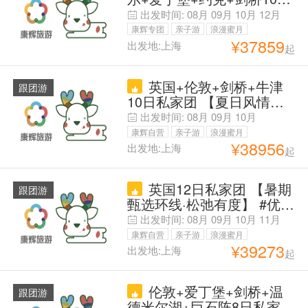
择~
拼小团 【自营2-6人VIP纯
出发时间:
08月
09月
10月
12月
玩小团】【保证成团】【每
康辉专团
亲子游
浪漫蜜月
周三，六特价班，CD线为
¥
37859
出发地:上海
起
父母安心游
暑期特价班】赠湖区小火车
体验&大英伦敦市区中文讲
英国+伦敦+剑桥+牛津
解|满四人独立成团
跟团游
10日私家团 【夏日风情专
线·可代办签证·出签抵团
出发时间:
08月
09月
10月
费】豪华酒店·英伦秘境奢
康辉自营
亲子游
浪漫蜜月
游【畅游约克古城-爱丁堡
¥
38956
出发地:上海
起
父母安心游
城堡-湖区光影-伦敦文艺慢
生活】享专属客服·中文司
英国12日私家团 【暑期
机·小费全含·行程可微调
跟团游
甄选环线·松弛有度】 #优先
点客服立减·享免费定制# 可
出发时间:
08月
09月
10月
11月
代办签证·代订球票| 15天退
康辉自营
亲子游
浪漫蜜月
改保障『名校+白崖+湖区
¥
39273
出发地:上海
起
父母安心游
+中世纪古城』一网打尽·另
有2天·性价比更高| 中文司
伦敦+爱丁堡+剑桥+温
机小费全含·4-酒店
跟团游
德米尔湖+巨石阵8日私家团