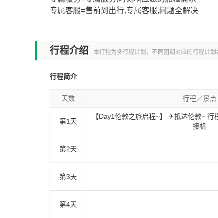
专属客服=售前到出行,专属客服,问题全解决
本线
行程介绍
本行程为多行程计划，不同团期对应的行程计划
行程简介
天数
行程／景点
【Day1伦敦之旅启程~】 ✈抵达伦敦~ 
第1天
接机
第2天
第3天
第4天