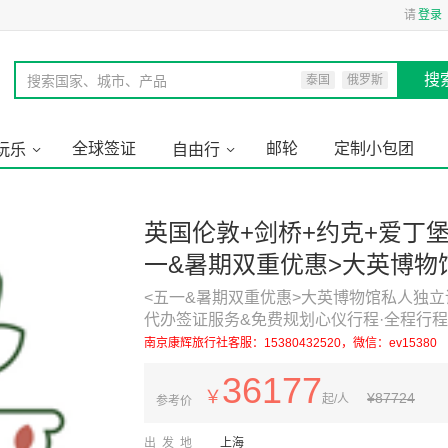
请
登录
搜
搜索国家、城市、产品
泰国
俄罗斯
全球签证
邮轮
定制小包团
玩乐
自由行
英国伦敦+剑桥+约克+爱丁堡
一&暑期双重优惠>大英博物
验·立减优惠详询客服·可提
<五一&暑期双重优惠>大英博物馆私人独立
代办签证服务&免费规划心仪行程·全程行程
全程行程管家独立服务·专属
南京康辉旅行社客服：15380432520，微信：ev15380
36177
￥
¥
87724
起/人
参考价
出发地
上海