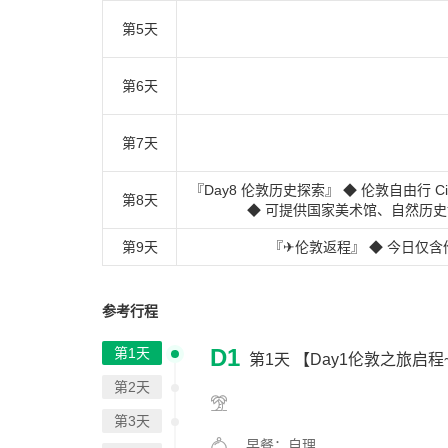
第5天
第6天
第7天
『Day8 伦敦历史探索』 ◆ 伦敦自由行 Ci
第8天
◆ 可提供国家美术馆、自然历
第9天
『✈伦敦返程』 ◆ 今日仅含
参考行程
D1
第1天
第1天
【Day1伦敦之旅启程
第2天
第3天
早餐：自理