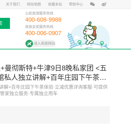
关于我们
网站地图
收藏本站
帮助中心
公民旅游服务热线:
400-608-9988
索
商旅会奖服务热线:
400-006-0907
进入商旅网站
+曼彻斯特+牛津9日8晚私家团 <五
馆私人独立讲解+百年庄园下午茶体
供代办签证服务&免费规划心仪行程·
讲解+百年庄园下午茶体验·立减优惠详询客服·可提供
管家独立服务·专属独立用车
独立用车