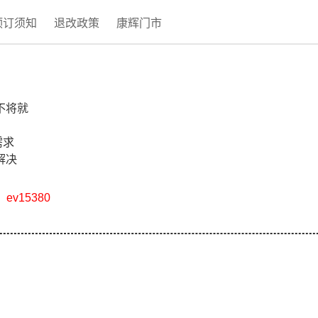
预订须知
退改政策
康辉门市
不将就
需求
解决
v15380