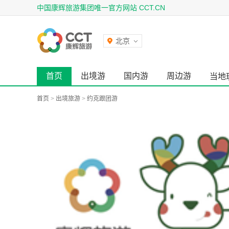
中国康辉旅游集团唯一官方网站 CCT.CN
北京
首页
出境游
国内游
周边游
当地
首页
>
出境旅游
>
约克跟团游