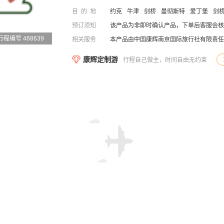
目的地
约克
牛津
剑桥
曼彻斯特
爱丁堡
剑
预订须知
该产品为非即时确认产品，下单后客服会核
行程编号 468639
相关服务
本产品由中国康辉南京国际旅行社有限责任
康辉定制游
行程自己做主，时间自由无约束