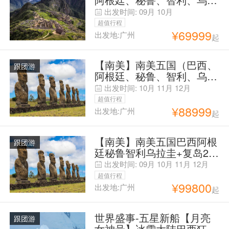
圭）深度探索MU23天4-10
出发时间:
09月
10月
超值行程
¥
69999
出发地:广州
起
【南美】南美五国（巴西、
跟团游
阿根廷、秘鲁、智利、乌拉
圭）26天-CA11-12含复岛
出发时间:
10月
11月
12月
超值行程
¥
88999
出发地:广州
起
【南美】南美五国巴西阿根
跟团游
廷秘鲁智利乌拉圭+复岛25
天TK9-12
出发时间:
09月
10月
11月
12月
超值行程
¥
99800
出发地:广州
起
世界盛事-五星新船【月亮
跟团游
女神号】冰雪大陆巴西狂欢