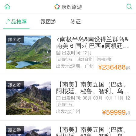
康辉旅游
产品推荐
跟团游
签证
<南极半岛&南设得兰群岛&
跟团游
南美 6 国>( 巴西●阿根廷●
智利●秘鲁●玻利维亚●乌拉
出发时间:
12月
圭 )全国各地可出发 42日探
超值行程
康辉自营
休闲购物
险之旅
¥
236488
出发地:深圳、广州
起
观光美食
毕业季旅行
亲子游
【南美】南美五国（巴西、
跟团游
阿根廷、秘鲁、智利、乌拉
圭）18天不含复岛MU5-12
出发时间:
08月
09月
10月
11月
12
月
超值行程
¥
59999
出发地:广州
起
【南美】南美五国（巴西、
跟团游
阿根廷、秘鲁、智利、乌拉