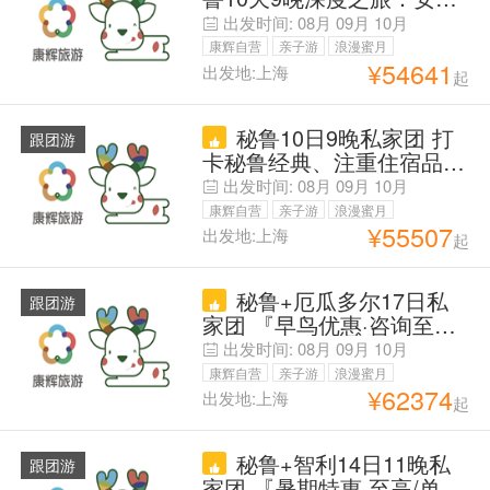
斯山脉与亚马逊雨林
出发时间:
08月
09月
10月
康辉自营
亲子游
浪漫蜜月
¥
54641
出发地:上海
起
父母安心游
秘鲁10日9晚私家团 打
跟团游
卡秘鲁经典、注重住宿品质
与节奏舒适的旅行者
出发时间:
08月
09月
10月
康辉自营
亲子游
浪漫蜜月
¥
55507
出发地:上海
起
父母安心游
秘鲁+厄瓜多尔17日私
跟团游
家团 『早鸟优惠·咨询至高/
单』【秘鲁&厄瓜多尔著名
出发时间:
08月
09月
10月
景点一途尽览 | 全程四&酒
康辉自营
亲子游
浪漫蜜月
店随心选】印加遗址+太阳
¥
62374
出发地:上海
起
父母安心游
神殿+印加博物馆+马丘比
丘+亚马逊雨林
秘鲁+智利14日11晚私
跟团游
家团 『暑期特惠·至高/单 |