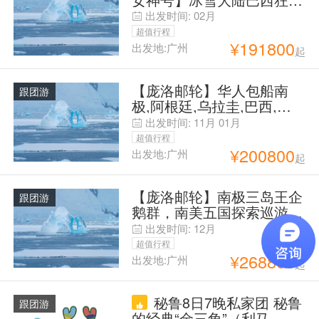
节+南极+南美五国旅游30
出发时间:
02月
天
超值行程
¥
191800
出发地:广州
起
【庞洛邮轮】华人包船南
跟团游
极,阿根廷,乌拉圭,巴西,智
利,秘鲁35天31晚
出发时间:
11月
01月
超值行程
¥
200800
出发地:广州
起
【庞洛邮轮】南极三岛王企
跟团游
鹅群，南美五国探索巡游42
天38晚
出发时间:
12月
超值行程
¥
268800
出发地:广州
起
秘鲁8日7晚私家团 秘鲁
跟团游
的经典“金三角”（利马、库