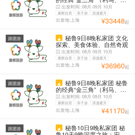
斯科、马丘比丘）
出发时间:
08月
09月
10月
康辉自营
亲子游
浪漫蜜月
¥
33448
出发地:上海
起
父母安心游
秘鲁9日8晚私家团 文化
跟团游
探索、美食体验、自然奇观
出发时间:
08月
09月
10月
康辉自营
亲子游
浪漫蜜月
¥
36960
出发地:上海
起
父母安心游
秘鲁9日8晚私家团 秘鲁
跟团游
的经典“金三角”（利马、库
斯科、马丘比丘）
出发时间:
08月
09月
10月
康辉自营
亲子游
浪漫蜜月
¥
41170
出发地:上海
起
父母安心游
秘鲁10日9晚私家团 秘
跟团游
鲁10天9晚深度之旅：安第