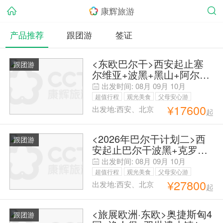
康辉旅游
产品推荐
跟团游
签证
<东欧巴尔干>西安起止塞
跟团游
尔维亚+波黑+黑山+阿尔巴
尼亚四国10日跟团游
出发时间:
08月
09月
10月
超值行程
观光美食
父母安心游
¥
17600
出发地:西安、北京
起
红色之旅
休闲购物
毕业季旅行
<2026年巴尔干计划二>西
跟团游
安起止巴尔干波黑+克罗地
亚+斯洛文尼亚......13日跟
出发时间:
08月
09月
10月
团游
超值行程
观光美食
父母安心游
¥
27800
出发地:西安、北京
起
红色之旅
休闲购物
亲子游
<旅展欧洲·东欧>奥捷斯匈4
跟团游