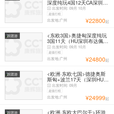
深度纯玩4国12天CA深圳7-
10
出发时间:
09月
10月
超值行程
¥
22800
出发地:广州
起
<东欧3国>奥捷匈深度纯玩
跟团游
3国11天（HU深圳布达佩
斯/维也纳）
出发时间:
09月
10月
超值行程
¥
24800
出发地:广州
起
<欧洲·东欧七国>德捷奥斯
跟团游
斯匈+波兰17天（深圳HU）
4-7
出发时间:
09月
超值行程
¥
24999
出发地:广州
起
<欧洲·东欧大巴尔干>环游
跟团游