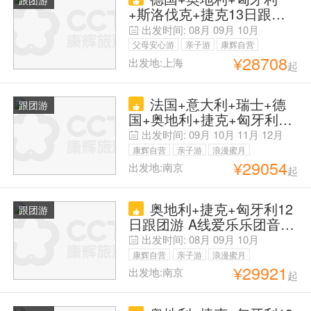
+斯洛伐克+捷克13日跟团
游 旅行社国旅自营|25人|直
出发时间:
08月
09月
10月
飞+联运|10大世遗6大老城|
父母安心游
亲子游
康辉自营
金色大厅|多特色餐|全程+温
¥
28708
出发地:上海
起
浪漫蜜月
泉酒店
法国+意大利+瑞士+德
跟团游
国+奥地利+捷克+匈牙利
+斯洛伐克+斯洛文尼亚+克
出发时间:
09月
10月
11月
12月
罗地亚15日跟团游 【环游
康辉自营
亲子游
浪漫蜜月
东西欧&含全餐】异地录指
¥
29054
出发地:南京
起
父母安心游
纹&拒签全退&酒店｜塞纳
河游船+巴黎双宫耳机讲解
奥地利+捷克+匈牙利12
&五渔村&金色山口列车&冰
跟团游
日跟团游 A线爱乐乐团音乐
川3000雪山&天空之城
会|布拉格酒店连住【湖区
出发时间:
08月
09月
10月
酒店】金色大厅入内【米其
康辉自营
亲子游
浪漫蜜月
林推荐餐厅+纽约咖啡馆下
¥
29921
出发地:南京
起
父母安心游
午茶】上海航空往返直飞
+梅尔克修道院+哈尔施塔