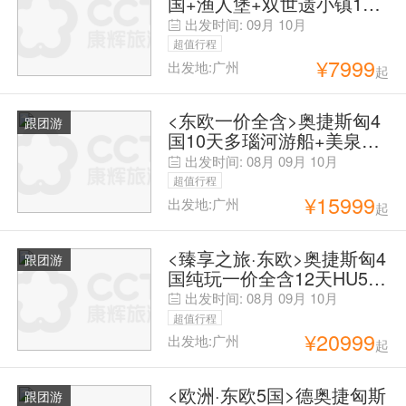
国+渔人堡+双世遗小镇10
天CZ广6910
出发时间:
09月
10月
超值行程
¥
7999
出发地:广州
起
<东欧一价全含>奥捷斯匈4
跟团游
国10天多瑙河游船+美泉宫
布拉格入内CZ广5-10
出发时间:
08月
09月
10月
超值行程
¥
15999
出发地:广州
起
<臻享之旅·东欧>奥捷斯匈4
跟团游
国纯玩一价全含12天HU5-
10
出发时间:
08月
09月
10月
超值行程
¥
20999
出发地:广州
起
<欧洲·东欧5国>德奥捷匈斯
跟团游