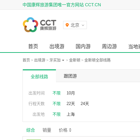
中国康辉旅游集团唯一官方网站 CCT.CN
北京
首页
出境游
国内游
周边游
当地
首页
>
出境游
>
牙买加
>
金斯顿
>
金斯顿全部线路
跟团游
全部线路
出发时间
不限
10月
行程天数
不限
22天
24天
出发地
不限
上海
综合
销量
价格