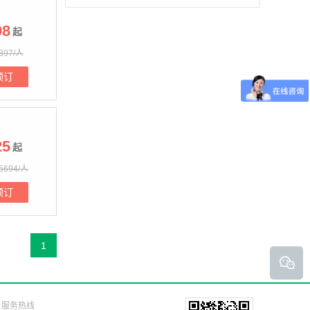
98
起
397/人
预订
25
起
694/人
预订
1
户服务热线