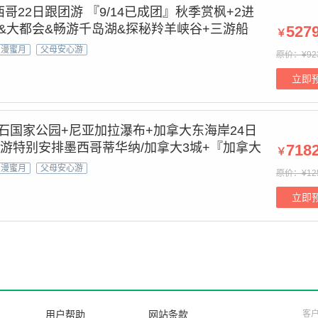
哥22日跟团游 『9/14已成团』秋季赏枫+2进
&大都会&畅游千岛湖&探秘羚羊峡谷+三游船
527
￥
浪漫蜜月
父母安心游
原价：¥92
立即
石国家公园+尼亚加拉瀑布+加拿大东海岸24日
国游特别安排墨西哥蒂华纳/加拿大3城+『加拿大
718
￥
+三大摄影胜地
浪漫蜜月
父母安心游
原价：¥125
立即
用户帮助
网站条款
客