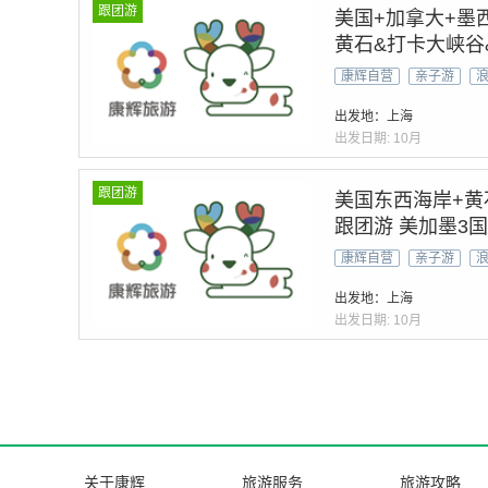
跟团游
美国+加拿大+墨西
黄石&打卡大峡谷
康辉自营
亲子游
出发地：上海
出发日期:
10月
跟团游
美国东西海岸+黄
跟团游 美加墨3
段看瀑布』双游船
康辉自营
亲子游
出发地：上海
出发日期:
10月
关于康辉
旅游服务
旅游攻略