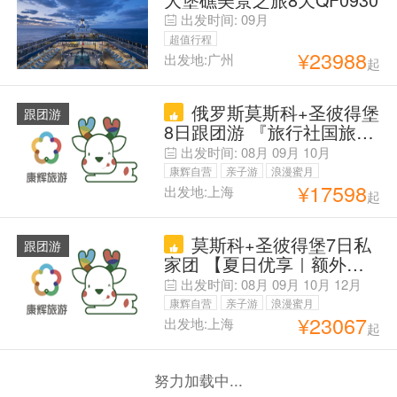
出发时间:
09月
超值行程
¥
23988
出发地:广州
起
俄罗斯莫斯科+圣彼得堡
跟团游
8日跟团游 『旅行社国旅』
4宫入内含讲解+冬宫快通
出发时间:
08月
09月
10月
+金环小镇|境内高铁|酒店|
康辉自营
亲子游
浪漫蜜月
八菜团餐+俄式大餐
¥
17598
出发地:上海
起
父母安心游
莫斯科+圣彼得堡7日私
跟团游
家团 【夏日优享｜额外领
券限每日咨询前20名】限时
出发时间:
08月
09月
10月
12月
免签 丨金环小镇/武装力量
康辉自营
亲子游
浪漫蜜月
2选1丨美学四宫 克叶夏冬
¥
23067
出发地:上海
起
父母安心游
丨换城高铁【1单1团 SVIP
专享用车｜中文司机 沟通
无忧】更多精彩 尽在客服
努力加载中...