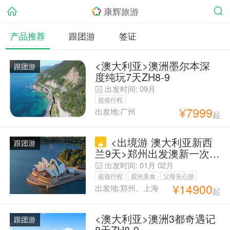
康辉旅游
产品推荐
跟团游
签证
<澳大利亚>澳洲墨尔本深
跟团游
度纯玩7天ZH8-9
出发时间:
09月
超值行程
¥
7999
出发地:广州
起
<出境游 澳大利亚新西
跟团游
兰9天>郑州出发澳新一次游
两国；悉尼/墨尔本/奥克兰/
出发时间:
01月
02月
罗托鲁瓦，悉尼、新金山各
超值行程
观光美食
父母安心游
一天自由活动，随心搭配
¥
14900
出发地:郑州、上海
起
亲子游
康辉自营
毕业季旅行
<澳大利亚>澳洲3都奇遇记
跟团游
8天ZH8-9