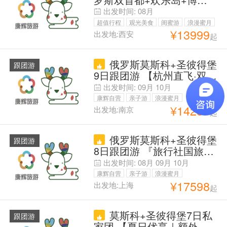
馆暑假亲子文化之旅双飞9
出发时间:
08月
日跟团游
超值行程
观光美食
闺蜜游
浪漫蜜月
¥
13999
出发地:西安
起
父母安心游
红色之旅
俄罗斯莫斯科+圣彼得堡
跟团游
9日跟团游 【杭州直飞·双
导】纯玩&特惠&升级游/三
出发时间:
09月
10月
宫一花园+金环小镇+涅瓦
康辉自营
亲子游
浪漫蜜月
河游船+特色大教堂+地下
¥
14237
出发地:南京
起
父母安心游
宫殿+红场自由活动~俄式
特色风味餐；体验传统服饰
俄罗斯莫斯科+圣彼得堡
&烤肉餐+含导服费+酒店
跟团游
8日跟团游 『旅行社国旅』
4宫入内含讲解+冬宫快通
出发时间:
08月
09月
10月
+金环小镇|境内高铁|酒店|
康辉自营
亲子游
浪漫蜜月
八菜团餐+俄式大餐
¥
17598
出发地:上海
起
父母安心游
莫斯科+圣彼得堡7日私
跟团游
家团 【夏日优享｜额外领