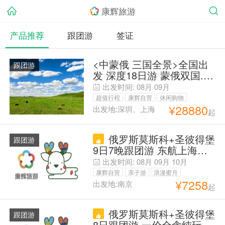
康辉旅游
产品推荐
跟团游
签证
<中蒙俄 三国全景>全国出
跟团游
发 深度18日游 蒙俄双国.蒙
俄跨国列车+西伯利亚大铁
出发时间:
08月
09月
路俄罗斯双首都+伊尔库茨
超值行程
康辉自营
休闲购物
克+新西伯利亚全景
¥
28880
出发地:深圳、上海
起
观光美食
毕业季旅行
免签出游
俄罗斯莫斯科+圣彼得堡
跟团游
9日7晚跟团游 东航上海直
飞 免费联运 精品小团25人
出发时间:
08月
09月
10月
【A线不含小费1500/人：冬
康辉自营
亲子游
浪漫蜜月
宫+夏宫花园+谢镇；B线：
¥
7258
出发地:南京
起
父母安心游
四大宫+谢镇+游船；C线|四
大宫+谢镇+军港+大马戏
俄罗斯莫斯科+圣彼得堡
+游船，升级高铁】【四星
跟团游
8日跟团游 一价全含纯玩〓