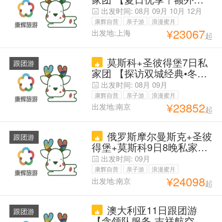
券限每日咨询前20名】限时
出发时间:
08月
09月
10月
12月
免签 丨金环小镇/武装力量
康辉自营
亲子游
浪漫蜜月
2选1丨美学四宫 克叶夏冬
¥
23067
出发地:上海
起
父母安心游
丨换城高铁【1单1团 SVIP
专享用车｜中文司机 沟通
莫斯科+圣彼得堡7日私
无忧】更多精彩 尽在客服
跟团游
家团 【探访双城经典•冬季
定制
免代办电子签手续费】金环
出发时间:
08月
09月
小镇/武装力量 2选1丨美学
康辉自营
亲子游
浪漫蜜月
四宫 克叶夏冬丨浪漫
¥
23852
出发地:南京
起
父母安心游
Moscow 游船体验+换城高
铁【1单1团 SVIP专享用车
俄罗斯摩尔曼斯克+圣彼
｜中文司导 沟通无忧】更
跟团游
得堡+莫斯科9日8晚私家团
多精彩 尽在客服定制
三城游记·上帝烟火「坦克
出发时间:
09月
+射击体验·观鲸·3晚追光·莫
康辉自营
亲子游
浪漫蜜月
斯科游船」冬宫+夏宫+叶
¥
24098
出发地:南京
起
父母安心游
宫+兔子岛+圣以撒教堂+北
极圈坐标+新老捷里+克里
澳大利亚11日跟团游
姆林宫+推荐Tom熊拍照
跟团游
【含领队服务-吉祥航空】