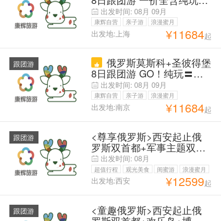
住宿+俄式品尝餐】
跟团免签【抢！限时预售-
出发时间:
08月
09月
送联运送中转住宿】军事迪
康辉自营
亲子游
浪漫蜜月
斯尼乐园+库宾卡坦克博物
¥
11684
出发地:上海
起
父母安心游
馆+武装力量大教堂〓克宫
+叶宫+冬宫+夏宫花园【升
俄罗斯莫斯科+圣彼得堡
级 | 飞翔荷兰号+特色熏鱼
跟团游
8日跟团游 GO！纯玩〓跟
餐+俄罗斯家访】
团免签【抢！金秋时节-送
出发时间:
08月
09月
联运送中转住宿】军事迪斯
康辉自营
亲子游
浪漫蜜月
尼乐园+库宾卡坦克博物馆
¥
11684
出发地:南京
起
父母安心游
+武装力量大教堂〓克宫
+叶宫+冬宫+夏宫花园【升
<尊享俄罗斯>西安起止俄
级 | 俄罗斯烤肉餐+埃尔金
跟团游
罗斯双首都+军事主题双飞9
岛+涅瓦河漫步】
日跟团游
出发时间:
08月
超值行程
观光美食
闺蜜游
浪漫蜜月
¥
12599
出发地:西安
起
父母安心游
红色之旅
<童趣俄罗斯>西安起止俄
跟团游
罗斯双首都+欢乐岛+博物