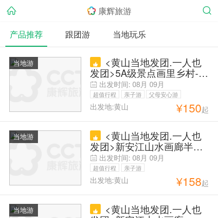
康辉旅游
产品推荐
跟团游
当地玩乐
<黄山当地发团.一人也
当地游
发团>5A级景点画里乡村-宏
村半日游
出发时间:
08月
09月
超值行程
亲子游
父母安心游
¥
150
出发地:黄山
起
游学/研修
<黄山当地发团.一人也
当地游
发团>新安江山水画廊半日
游（散拼纯玩团）
出发时间:
08月
09月
超值行程
亲子游
¥
158
出发地:黄山
起
<黄山当地发团.一人也
当地游