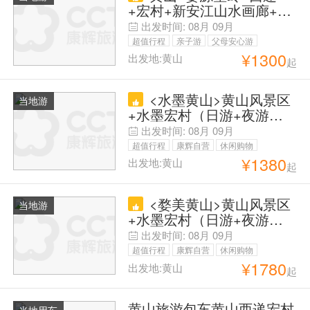
+宏村+新安江山水画廊+徽
州古城五日游（散客拼团天
出发时间:
08月
09月
天发）
超值行程
亲子游
父母安心游
¥
1300
出发地:黄山
起
游学/研修
<水墨黄山>黄山风景区
当地游
+水墨宏村（日游+夜游）
高端定制3 日游（12人团）
出发时间:
08月
09月
超值行程
康辉自营
休闲购物
¥
1380
出发地:黄山
起
观光美食
亲子游
闺蜜游
<婺美黄山>黄山风景区
当地游
+水墨宏村（日游+夜游）
+绿野仙踪西溪南+碧山文
出发时间:
08月
09月
艺村私家定制4日游（私家
超值行程
康辉自营
休闲购物
团12人团）
¥
1780
出发地:黄山
起
观光美食
亲子游
闺蜜游
黄山旅游包车黄山西递宏村
当地用车