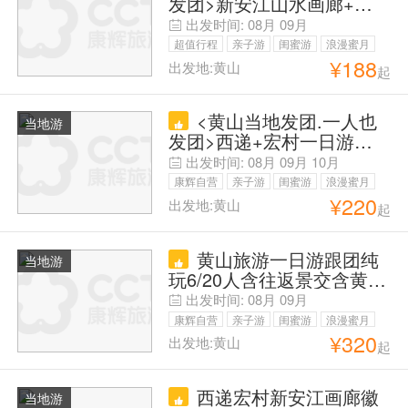
发团>新安江山水画廊+徽
州古城一日游（散拼纯玩
出发时间:
08月
09月
团）
超值行程
亲子游
闺蜜游
浪漫蜜月
¥
188
出发地:黄山
起
父母安心游
游学/研修
<黄山当地发团.一人也
当地游
发团>西递+宏村一日游
（散拼纯玩团）
出发时间:
08月
09月
10月
康辉自营
亲子游
闺蜜游
浪漫蜜月
¥
220
出发地:黄山
起
父母安心游
夏令营
黄山旅游一日游跟团纯
当地游
玩6/20人含往返景交含黄山
门票
出发时间:
08月
09月
康辉自营
亲子游
闺蜜游
浪漫蜜月
¥
320
出发地:黄山
起
父母安心游
西递宏村新安江画廊徽
当地游