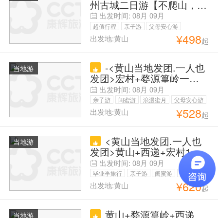
州古城二日游【不爬山，纯
玩休闲团】
出发时间:
08月
09月
超值行程
亲子游
父母安心游
¥
498
出发地:黄山
起
-<黄山当地发团.一人也
当地游
发团>宏村+婺源篁岭一日
游（散拼纯玩团）
出发时间:
08月
09月
亲子游
闺蜜游
浪漫蜜月
父母安心游
¥
528
出发地:黄山
起
<黄山当地发团.一人也
当地游
发团>黄山+西递+宏村1晚2
日游（散拼纯玩团）
出发时间:
08月
09月
毕业季旅行
亲子游
闺蜜游
浪漫蜜月
¥
620
出发地:黄山
起
父母安心游
黄山+婺源篁岭+西递
当地游