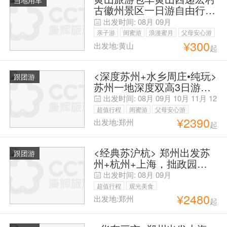
古徽州景区一日游自由行包
车含司机服务
出发时间:
08月
09月
亲子游
闺蜜游
浪漫蜜月
父母安心游
¥
300
出发地:黄山
起
<深度苏州+水乡周庄•纯玩>
跟团游
苏州一地深度双高3日游，
观•园林之首拙政园、看•吴
出发时间:
08月
09月
10月
11月
12
中虎丘、乘•山塘游船或苏
月
01月
超值行程
闺蜜游
父母安心游
州游船 读•苏州博物馆、品•
¥
2390
出发地:郑州
起
寒山寺、逛•网红平江路+山
塘街、玩•水乡周庄 提灯走
<经典苏沪杭> 郑州出发苏
桥 全程严选•四钻酒店•一晚
跟团游
州+杭州+上海，拙政园
周庄外3日游
（或狮子林+寒山寺素斋）
出发时间:
08月
09月
+寒山寺+乌镇西栅+灵隐飞
超值行程
观光美食
来峰（或西溪湿地） +西湖
¥
2480
出发地:郑州
起
+雷峰塔+外滩南京路 纯玩
双高四日游，住宿网评四钻