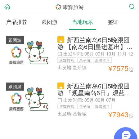
康辉旅游
产品推荐
跟团游
当地玩乐
签证
新西兰南岛6日5晚跟团
跟团游
游 【南岛6日|皇进基出】铁
发!2晚升钻&20年一手地接 |
出发时间:
08月
09月
10月
11月
12
蒂阿娜+但尼丁+奥马鲁+库
月
01月
02月
03月
04月
05月
06月
康辉自营
亲子游
浪漫蜜月
克山+特卡波 |打卡冰湖小镇
¥
7575
出发地:皇后镇
起
父母安心游
&毛利圆石&企鹅归巢&加赠
特色餐2晚1午(岩石烧烤/三
新西兰南岛6日5晚跟团
文鱼/特色黑金鲍)可选米尔
跟团游
游 『观星南岛6日』观蓝眼
福德峡湾
企鹅，2晚升钻+送特色餐，
出发时间:
05月
06月
07月
A线星空小镇+冰川直升
康辉自营
亲子游
浪漫蜜月
机，B线南端小镇
¥
7943
出发地:基督城
起
父母安心游