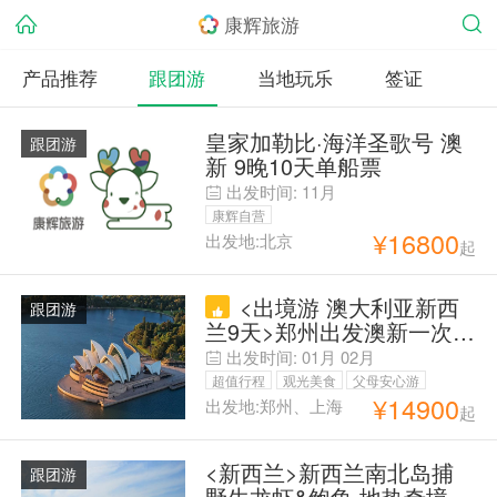
康辉旅游
产品推荐
跟团游
当地玩乐
签证
皇家加勒比·海洋圣歌号 澳
跟团游
新 9晚10天单船票
出发时间:
11月
康辉自营
¥
16800
出发地:北京
起
<出境游 澳大利亚新西
跟团游
兰9天>郑州出发澳新一次游
两国；悉尼/墨尔本/奥克兰/
出发时间:
01月
02月
罗托鲁瓦，悉尼、新金山各
超值行程
观光美食
父母安心游
一天自由活动，随心搭配
¥
14900
出发地:郑州、上海
起
亲子游
康辉自营
毕业季旅行
<新西兰>新西兰南北岛捕
跟团游
野生龙虾&鲍鱼·地热奇境·