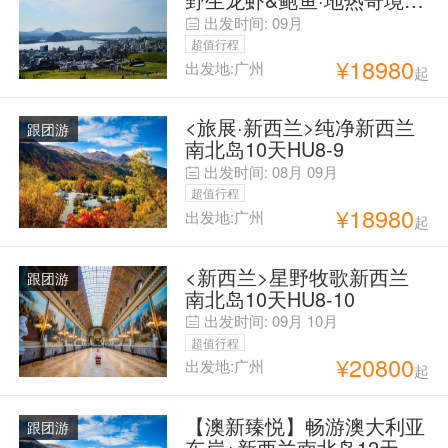
皇家牧场10天HU89
出发时间:
09月
超值行程
¥
18980
出发地:广州
起
<旅展·新西兰>纯净新西兰
跟团游
南北岛10天HU8-9
出发时间:
08月
09月
超值行程
¥
18980
出发地:广州
起
<新西兰>星野牧歌新西兰
跟团游
南北岛10天HU8-10
出发时间:
09月
10月
超值行程
¥
20800
出发地:广州
起
【澳新臻悦】畅游澳大利亚
跟团游
东岸+新西兰南北岛12天