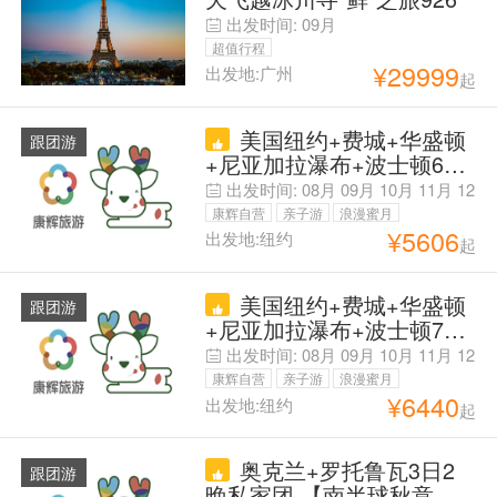
出发时间:
09月
超值行程
¥
29999
出发地:广州
起
美国纽约+费城+华盛顿
跟团游
+尼亚加拉瀑布+波士顿6日
5晚跟团游 美东5城 纽约2
出发时间:
08月
09月
10月
11月
12
日 金融财富之旅+尼亚加拉
月
01月
02月
03月
04月
05月
06月
康辉自营
亲子游
浪漫蜜月
07月
瀑布夜景+美国第1之旅「均
¥
5606
出发地:纽约
起
父母安心游
需另付」
美国纽约+费城+华盛顿
跟团游
+尼亚加拉瀑布+波士顿7日
6晚跟团游 游览美东经典五
出发时间:
08月
09月
10月
11月
12
城 | 两天时间游览纽约打卡
月
01月
02月
03月
04月
05月
06月
康辉自营
亲子游
浪漫蜜月
07月
地标+观赏自然奇迹+纽约
¥
6440
出发地:纽约
起
父母安心游
奥克兰+罗托鲁瓦3日2
跟团游
晚私家团 【南半球秋意浓