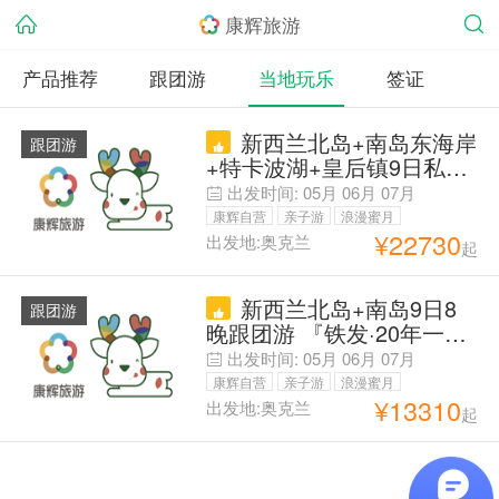
康辉旅游
产品推荐
跟团游
当地玩乐
签证
新西兰北岛+南岛东海岸
跟团游
+特卡波湖+皇后镇9日私家
团 【南半球秋意浓 澳新赏
出发时间:
05月
06月
07月
秋季】【北岛+南岛中线
康辉自营
亲子游
浪漫蜜月
+东海岸 】凯库拉观鲸+霍
¥
22730
出发地:奥克兰
起
父母安心游
比特村+萤火虫洞+羊驼牧
场+企鹅归巢
新西兰北岛+南岛9日8
跟团游
晚跟团游 『铁发·20年一手
地接·』蓝眼小企鹅※皇后镇
出发时间:
05月
06月
07月
连住2晚※住星空小镇&冰湖
康辉自营
亲子游
浪漫蜜月
镇蒂阿娜|可冰川直升机|北
¥
13310
出发地:奥克兰
起
父母安心游
岛全景游览霍比特村|萤火
虫洞|天然地热公园|爱歌顿
牧场