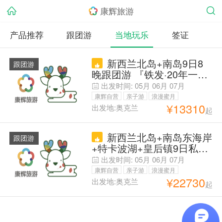
康辉旅游
产品推荐
跟团游
当地玩乐
签证
新西兰北岛+南岛9日8
跟团游
晚跟团游 『铁发·20年一手
地接·』蓝眼小企鹅※皇后镇
出发时间:
05月
06月
07月
连住2晚※住星空小镇&冰湖
康辉自营
亲子游
浪漫蜜月
镇蒂阿娜|可冰川直升机|北
¥
13310
出发地:奥克兰
起
父母安心游
岛全景游览霍比特村|萤火
虫洞|天然地热公园|爱歌顿
新西兰北岛+南岛东海岸
牧场
跟团游
+特卡波湖+皇后镇9日私家
团 【南半球秋意浓 澳新赏
出发时间:
05月
06月
07月
秋季】【北岛+南岛中线
康辉自营
亲子游
浪漫蜜月
+东海岸 】凯库拉观鲸+霍
¥
22730
出发地:奥克兰
起
父母安心游
比特村+萤火虫洞+羊驼牧
场+企鹅归巢