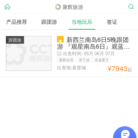
康辉旅游
产品推荐
跟团游
当地玩乐
签证
新西兰南岛6日5晚跟团
跟团游
游 『观星南岛6日』观蓝眼
企鹅，2晚升钻+送特色餐，
出发时间:
05月
06月
07月
A线星空小镇+冰川直升
康辉自营
亲子游
浪漫蜜月
机，B线南端小镇
¥
7943
出发地:基督城
起
父母安心游