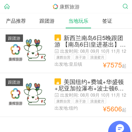
康辉旅游
产品推荐
跟团游
当地玩乐
签证
新西兰南岛6日5晚跟团
跟团游
游 【南岛6日|皇进基出】铁
发!2晚升钻&20年一手地接 |
出发时间:
08月
09月
10月
11月
12
蒂阿娜+但尼丁+奥马鲁+库
月
01月
02月
03月
04月
05月
06月
康辉自营
亲子游
浪漫蜜月
克山+特卡波 |打卡冰湖小镇
¥
7575
出发地:皇后镇
起
父母安心游
&毛利圆石&企鹅归巢&加赠
特色餐2晚1午(岩石烧烤/三
美国纽约+费城+华盛顿
文鱼/特色黑金鲍)可选米尔
跟团游
+尼亚加拉瀑布+波士顿6日
福德峡湾
5晚跟团游 美东5城 纽约2
出发时间:
08月
09月
10月
11月
12
日 金融财富之旅+尼亚加拉
月
01月
02月
03月
04月
05月
06月
康辉自营
亲子游
浪漫蜜月
07月
瀑布夜景+美国第1之旅「均
¥
5606
出发地:纽约
起
父母安心游
需另付」