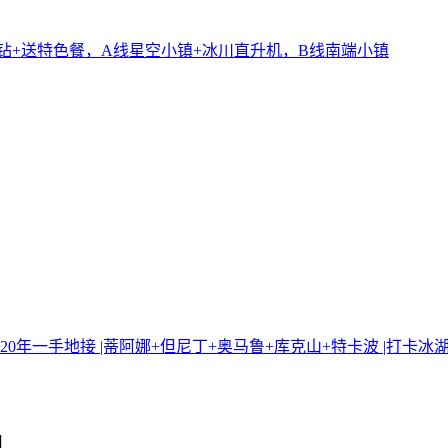
升钻+送特色餐，A线星空小镇+冰川直升机，B线南端小镇
20年一手地接 |蒂阿娜+但尼丁+奥马鲁+库克山+特卡波 |打卡
月