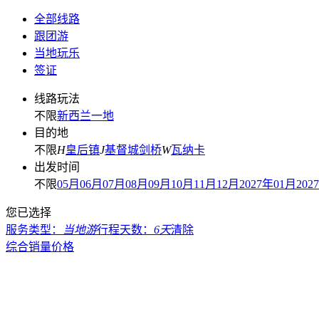
全部线路
跟团游
当地玩乐
签证
线路玩法
不限
新西兰一地
目的地
不限
H
皇后镇
J
基督城
剑桥
W
瓦纳卡
出发时间
不限
05月
06月
07月
08月
09月
10月
11月
12月
2027年01月
202
您已选择
服务类型：
当地游
行程天数：
6天
清除
综合
销量
价格