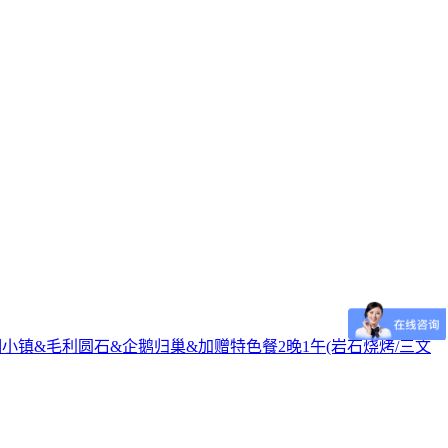
冰湖小镇&毛利圆石&企鹅归巢&加赠特色餐2晚1午(岩石烧烤/三文