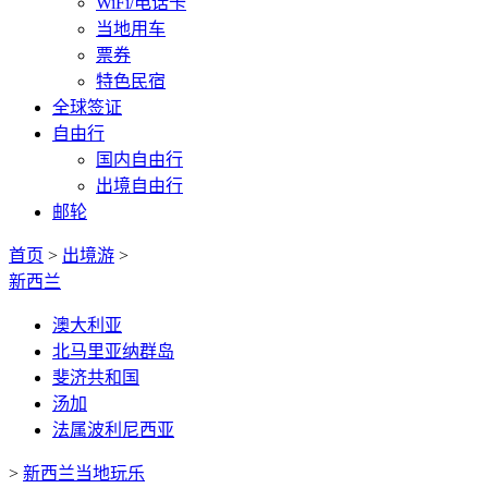
WiFi/电话卡
当地用车
票券
特色民宿
全球签证
自由行
国内自由行
出境自由行
邮轮
首页
>
出境游
>
新西兰
澳大利亚
北马里亚纳群岛
斐济共和国
汤加
法属波利尼西亚
>
新西兰当地玩乐