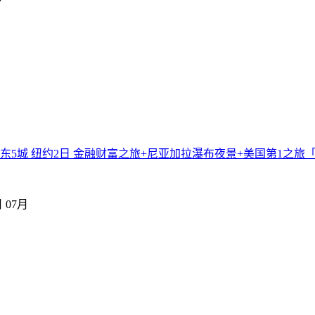
美东5城 纽约2日 金融财富之旅+尼亚加拉瀑布夜景+美国第1之旅
月
07月