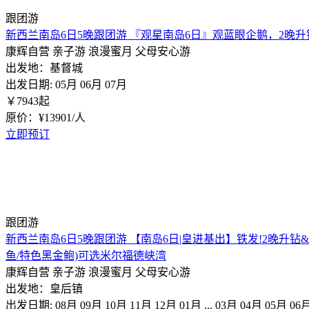
跟团游
新西兰南岛6日5晚跟团游 『观星南岛6日』观蓝眼企鹅，2晚
康辉自营
亲子游
浪漫蜜月
父母安心游
出发地：基督城
出发日期:
05月
06月
07月
￥
7943
起
原价：¥13901/人
立即预订
跟团游
新西兰南岛6日5晚跟团游 【南岛6日|皇进基出】铁发!2晚升钻&
鱼/特色黑金鲍)可选米尔福德峡湾
康辉自营
亲子游
浪漫蜜月
父母安心游
出发地：皇后镇
出发日期:
08月
09月
10月
11月
12月
01月
...
03月
04月
05月
06