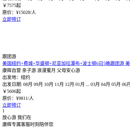
￥
7575
起
原价：¥15028/人
立即预订
跟团游
美国纽约+费城+华盛顿+尼亚加拉瀑布+波士顿6日5晚跟团游 
康辉自营
亲子游
浪漫蜜月
父母安心游
出发地：纽约
出发日期:
08月
09月
10月
11月
12月
01月
...
03月
04月
05月
06
￥
5606
起
原价：¥9811/人
立即预订
1
放心游 我们在
康辉专属客服时刻陪伴您