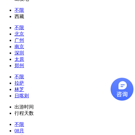
不限
西藏
不限
北京
广州
南京
深圳
太原
郑州
不限
拉萨
林芝
日喀则
出游时间
行程天数
不限
08月