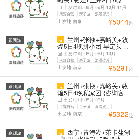
数+外籍可订>
小团 每周五出发班期安排
出发时间:
08月
09月
10月
11月
导游 【解锁4大湖】<青海
康辉自营
亲子游
浪漫蜜月
湖vs茶卡盐湖vs察尔汗盐湖
¥
5044
出发地:南京
起
父母安心游
vs翡翠湖>莫高窟提前30天
升A票<上限8人 +市区+限
兰州+张掖+嘉峪关+敦
时升沙漠露营 +出行前随时
跟团游
煌5日4晚拼小团 早定买贵
无损退（除机票）
退【双霞恋plus】【独】提
出发时间:
08月
09月
10月
前30天预定 <莫高窟下单即
康辉自营
亲子游
浪漫蜜月
升A票>每团至多8人【赠】
¥
5291
出发地:南京
起
父母安心游
儿童早餐 【享】出行前随
时无损退（除机票）+穿越
兰州+张掖+嘉峪关+敦
河西走廊+单人拼房+外籍
跟团游
煌5日4晚私家团 {咨询客服
可订.双飞
解锁专属优惠}【招牌丝路·
出发时间:
08月
09月
性价比河西行】一车到底 A
康辉自营
亲子游
浪漫蜜月
线兰进敦出 B线直飞敦煌
¥
5322
出发地:南京
起
父母安心游
莫高窟A类票 5座SUV起 外
宾可报 纯玩无购物 重走甘
西宁+青海湖+茶卡盐湖
肃河西走廊 探秘河西
跟团游
+敦煌+张掖7日6晚拼小团