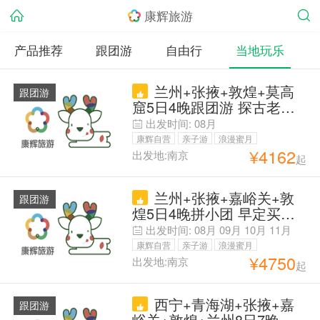
康辉旅游
产品推荐
跟团游
自由行
当地玩乐
兰州+张掖+敦煌+莫高
跟团游
窟5日4晚跟团游 探古老丝
绸之路-真纯玩【甄选酒
出发时间:
08月
店】鸣沙山月牙泉-七彩丹
康辉自营
亲子游
浪漫蜜月
霞-天下雄关&嘉峪关—深度
¥
4162
出发地:南京
起
父母安心游
体验西北美景、人文敦煌、
丝路佛窟—【玩转甘肃全线
兰州+张掖+嘉峪关+敦
+24H旅行管家+优秀导游】
跟团游
煌5日4晚拼小团 早定买贵
退【咨询下单享优惠·双霞
出发时间:
08月
09月
10月
11月
恋plus】 <含6大景区门票
康辉自营
亲子游
浪漫蜜月
和必含小交通>8人团+出行
¥
4750
出发地:南京
起
父母安心游
前1天无损退（除机票）<精
选市区+单人可拼房+儿童
西宁+青海湖+张掖+嘉
赠早+行李箱不限大小和件
跟团游
峪关+敦煌+兰州8日7晚拼