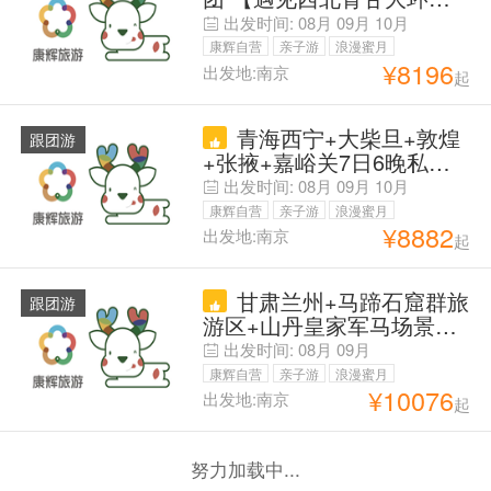
·360度网红5湖大赏】探索
出发时间:
08月
09月
10月
青甘大环线“千年佛窟”莫高
康辉自营
亲子游
浪漫蜜月
窟+网红315U型公路+水上
¥
8196
出发地:南京
起
父母安心游
雅丹 经典甘青【丹霞+湖泊
+草原+戈壁+雅丹】【旅行
青海西宁+大柴旦+敦煌
社自营爆品】
跟团游
+张掖+嘉峪关7日6晚私家
团 【金秋特惠！咨询即领
出发时间:
08月
09月
10月
豪华礼包&高额立减&行程
康辉自营
亲子游
浪漫蜜月
灵活调整】莫高窟专业讲解
¥
8882
出发地:南京
起
父母安心游
&赠茶卡小火车|含一动车|精
华景点遍览【青海三湖+莫
甘肃兰州+马蹄石窟群旅
高窟+月牙泉+七彩丹霞】&
跟团游
游区+山丹皇家军马场景区
赠送氧气瓶
+张掖七彩丹霞旅游景区
出发时间:
08月
09月
+榆林窟+嘉峪关嘉峪关关
康辉自营
亲子游
浪漫蜜月
城+敦煌7日6晚私家团 【丝
¥
10076
出发地:南京
起
父母安心游
路故事·梦幻河西行】文化
瑰宝·榆林窟&马蹄寺 三大
地质奇观·大峡谷&七彩丹霞
努力加载中...