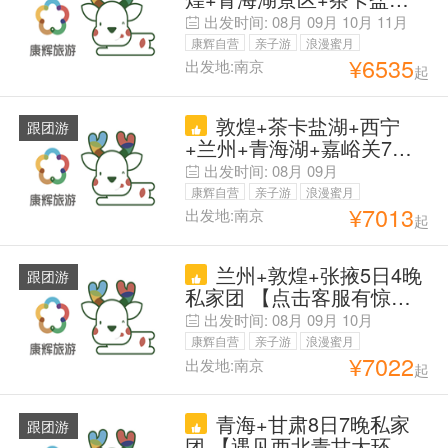
日7晚拼小团 咨询享惊喜丨
出发时间:
08月
09月
10月
11月
提前订莫高窟升A票【满6
康辉自营
亲子游
浪漫蜜月
人免费升级九座车&满8人
¥
6535
出发地:南京
起
父母安心游
全团配导游】赠专车接送机
&甘青大环线 水上雅丹 单
敦煌+茶卡盐湖+西宁
人保证拼房& 提前30天下单
跟团游
+兰州+青海湖+嘉峪关7日6
保证A票
晚私家团 【咨询立享现金
出发时间:
08月
09月
优惠】『兰州进西宁出|快
康辉自营
亲子游
浪漫蜜月
速青甘大环线』「全程高分
¥
7013
出发地:南京
起
父母安心游
酒店」【赠】沙漠活动体验
+限时无人机航拍 〖翡翠湖
兰州+敦煌+张掖5日4晚
+莫高窟+鸣沙山+青海湖
跟团游
私家团 【点击客服有惊
+茶卡盐湖〗
喜】【敦进兰出】 全程臻
出发时间:
08月
09月
10月
选酒店 玩沙赏窟 A线产品
康辉自营
亲子游
浪漫蜜月
指定酒店 B线兰州进敦煌出
¥
7022
出发地:南京
起
父母安心游
24小时目的地专车接送机
+24小时微信客服管家【爆
青海+甘肃8日7晚私家
品】
跟团游
团 【遇见西北青甘大环线