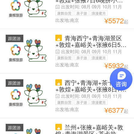
提前一天无损退(除机票)8
出发时间:
08月
09月
10月
11月
人VIP小团,提前30天报名升
康辉自营
亲子游
浪漫蜜月
莫高窟A票,翡翠湖航拍<青
¥
5572
出发地:南京
起
父母安心游
甘大环线+青海三湖+1号公
路+人文敦煌+祁连山><柴
青海西宁+青海湖景区
达木盆地+丹霞地貌+天空
跟团游
+敦煌+嘉峪关+张掖6日5晚
之境>可带28寸行李箱
拼小团 早定买贵退（除机
出发时间:
08月
09月
10月
11月
票）【省时甘青PLUS】封
康辉自营
亲子游
浪漫蜜月
顶8人团#特种兵之甘青环线
¥
5932
出发地:南京
起
父母安心游
#优选 区间升1段动车 省时
不少景『兰州西宁升级万达
西宁+青海湖+茶卡盐湖
文华』儿童赠早【景点大门
跟团游
+敦煌+嘉峪关+张掖8日7晚
票全含】单人可拼房
跟团游 【必含】20人封顶
出发时间:
08月
09月
10月
11月
团+茶卡升氧气房 赠团队航
康辉自营
亲子游
浪漫蜜月
拍 含9大景区 宿2大省会豪
¥
6377
出发地:南京
起
父母安心游
华|保拼房 『满档升2+1大
巴』 提前30天订莫高窟升A
兰州+张掖+嘉峪关+敦
票 行前1天无损退除机票
跟团游
煌+青海湖景区+茶卡盐湖8