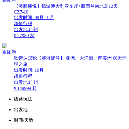
跟团游
【澳新臻悦】畅游澳大利亚东岸+新西兰南北岛12天
CZ7-10
出发时间:
09月
10月
超值行程
出发地:广州
¥
27980
起
跟团游
歌诗达邮轮【赛琳娜号】 亚洲、大洋洲、南美洲 66天环
球之旅
出发时间:
10月
超值行程
出发地:广州
¥
149999
起
线路玩法
出发地
时间/天数