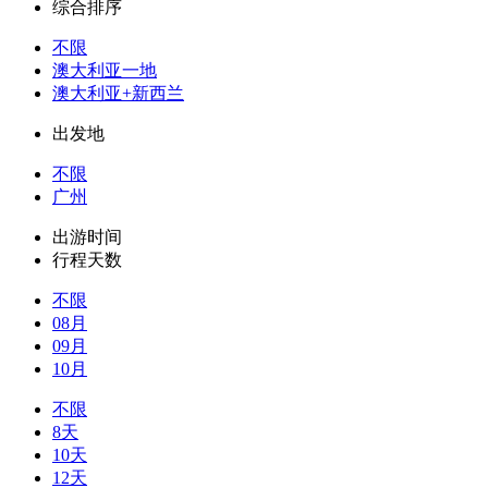
综合排序
不限
澳大利亚一地
澳大利亚+新西兰
出发地
不限
广州
出游时间
行程天数
不限
08月
09月
10月
不限
8天
10天
12天