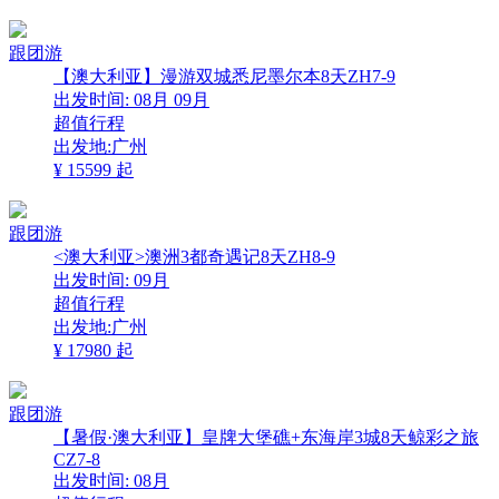
跟团游
【澳大利亚】漫游双城悉尼墨尔本8天ZH7-9
出发时间:
08月
09月
超值行程
出发地:广州
¥
15599
起
跟团游
<澳大利亚>澳洲3都奇遇记8天ZH8-9
出发时间:
09月
超值行程
出发地:广州
¥
17980
起
跟团游
【暑假·澳大利亚】皇牌大堡礁+东海岸3城8天鲸彩之旅
CZ7-8
出发时间:
08月