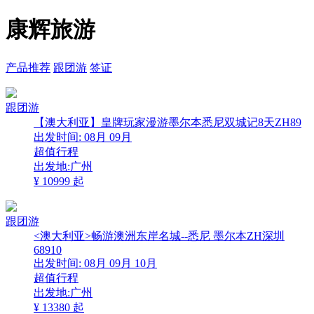
康辉旅游
产品推荐
跟团游
签证
跟团游
【澳大利亚】皇牌玩家漫游墨尔本悉尼双城记8天ZH89
出发时间:
08月
09月
超值行程
出发地:广州
¥
10999
起
跟团游
<澳大利亚>畅游澳洲东岸名城--悉尼 墨尔本ZH深圳
68910
出发时间:
08月
09月
10月
超值行程
出发地:广州
¥
13380
起