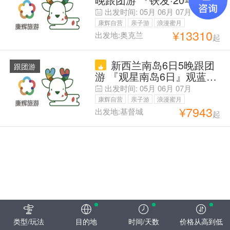
地接·』蓝眼小企鹅※皇后镇
出发时间:
05月
06月
07月
连住2晚※住星空小镇&冰湖
康辉自营
亲子游
浪漫蜜月
镇蒂阿娜|可冰川直升机|北
¥
13310
出发地:奥克兰
起
父母安心游
岛全景游览霍比特村|萤火
虫洞|天然地热公园|爱歌顿
新西兰南岛6日5晚跟团
牧场
跟团游
游 『观星南岛6日』观蓝眼
企鹅，2晚升钻+送特色餐，
出发时间:
05月
06月
07月
A线星空小镇+冰川直升
康辉自营
亲子游
浪漫蜜月
机，B线南端小镇
¥
7943
出发地:基督城
起
父母安心游
类型/玩法
目的地
时间/天数
价格从高到低