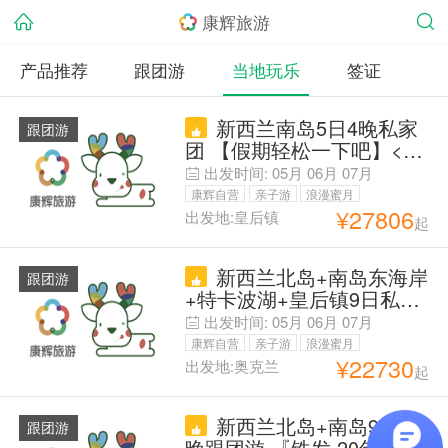
康辉旅游
产品推荐
跟团游
当地玩乐
签证
新西兰南岛5日4晚私家
跟团游
团 【假期轻松一下吧】<3
人行 每人省3K> 射击体验
出发时间:
05月
06月
07月
+喷射快艇+特卡波观星+库
康辉自营
亲子游
浪漫蜜月
克山步道徒步+皇后镇天空
¥
27806
出发地:皇后镇
起
父母安心游
缆车&三圈滑板车Luge+孤
独的树*瓦纳卡+格林诺奇
新西兰北岛+南岛东海岸
【住】：4/酒店
跟团游
+特卡波湖+皇后镇9日私家
团 【南半球秋意浓 澳新赏
出发时间:
05月
06月
07月
秋季】【北岛+南岛中线
康辉自营
亲子游
浪漫蜜月
+东海岸 】凯库拉观鲸+霍
¥
22730
出发地:奥克兰
起
父母安心游
比特村+萤火虫洞+羊驼牧
场+企鹅归巢
新西兰北岛+南岛9日8
跟团游
晚跟团游 『铁发·20年一手