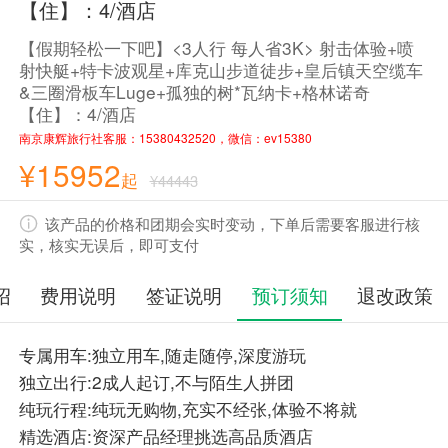
【住】：4/酒店
【假期轻松一下吧】<3人行 每人省3K> 射击体验+喷
射快艇+特卡波观星+库克山步道徒步+皇后镇天空缆车
&三圈滑板车Luge+孤独的树*瓦纳卡+格林诺奇
【住】：4/酒店
南京康辉旅行社客服：15380432520，微信：ev15380
¥15952
起
¥44443
该产品的价格和团期会实时变动，下单后需要客服进行核
实，核实无误后，即可支付
绍
费用说明
签证说明
预订须知
退改政策
专属用车:独立用车,随走随停,深度游玩
独立出行:2成人起订,不与陌生人拼团
纯玩行程:纯玩无购物,充实不经张,体验不将就
精选酒店:资深产品经理挑选高品质酒店