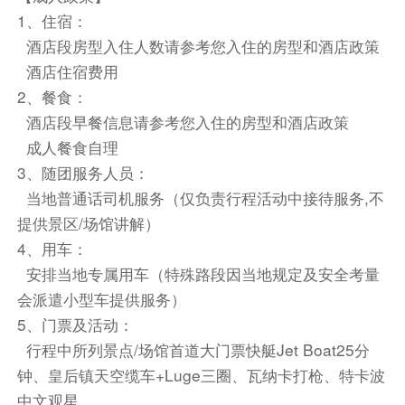
系客服。
1、住宿：
餐饮
酒店段房型入住人数请参考您入住的房型和酒店政策
早餐：自理
中餐：自理
晚餐：自理
酒店住宿费用
2、餐食：
住宿
酒店段早餐信息请参考您入住的房型和酒店政策
自选酒店(4钻及以上)
成人餐食自理
第2天
3、随团服务人员：
以所选酒店为准
当地普通话司机服务（仅负责行程活动中接待服务,不
提供景区/场馆讲解）
前往景点（已含小费）
4、用车：
乘坐高速喷射快艇，飞驰在瓦卡蒂普湖的碧波之上
安排当地专属用车（特殊路段因当地规定及安全考量
会派遣小型车提供服务）
午餐请自理
5、门票及活动：
来到《指环王》取景地——格林诺奇，徜徉在这片
行程中所列景点/场馆首道大门票快艇Jet Boat25分
大自然的奇迹之中，感受中土世界的神秘与震撼
钟、皇后镇天空缆车+Luge三圈、瓦纳卡打枪、特卡波
登上天空缆车，270度俯瞰皇后镇、瓦卡蒂普湖和
中文观星