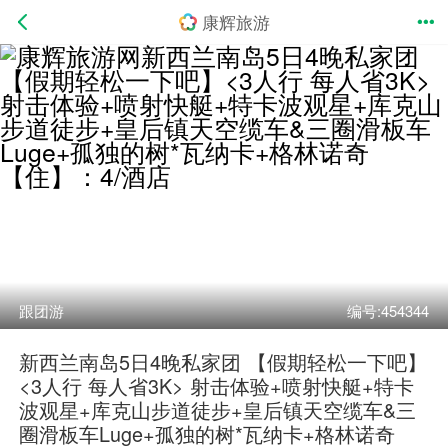
康辉旅游
跟团游
编号:454344
新西兰南岛5日4晚私家团 【假期轻松一下吧】
<3人行 每人省3K> 射击体验+喷射快艇+特卡
波观星+库克山步道徒步+皇后镇天空缆车&三
圈滑板车Luge+孤独的树*瓦纳卡+格林诺奇