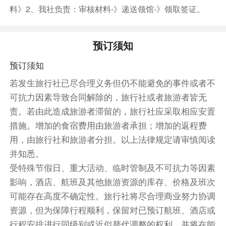
料》2、我社负责：审核材料-》递送领馆-》领取签证。
瓦纳卡湖的湖面如镜般清澈，映照着远处巍峨的雪
山和纯净的蓝天。这里不仅适合静谧的湖边漫步，
更是摄影爱好者捕捉大自然静美瞬间的理想之地。
预订须知
晚餐请自理
预订须知
1、选择您的出行日期和出行人数后，系统默认提
若发生旅行社已尽合理义务但仍不能避免的事件或者不
供酒店供您选择入住，您也可以自行选择其他酒店
可抗力因素导致合同解除的，旅行社或者旅游者皆无
入住。
责。若由此造成旅游者滞留的，旅行社应采取相应安置
2、在点击【立即预订】后，页面将向下滑动并显
措施。增加的食宿费用由旅游者承担；增加的返程费
示系统默认的酒店。如果您想查看其他酒店选项，
用，由旅行社和旅游者分担。以上法律规定请审慎阅读
请点击【更换酒店】，根据个人喜好选择合适的酒
并知悉。
店。确认选择后，即代表您最终选择的实际入住酒
受特殊节假日、重大活动、临时管制及不可抗力等因素
店。
影响，酒店、航班及其他旅游资源的库存、价格及班次
3、在选择酒店时，请仔细查看早餐数量、房型和
可能存在高度不确定性。旅行社将尽合理商业努力协调
房间数量等信息。如果有任何不符之处，请及时联
资源，但为保障行程顺利，保留对已预订航班、酒店或
系客服。
行程安排进行同级别或近似替代调整的权利，并将在能