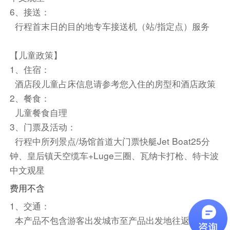
远处连绵的山脉。结束视觉盛宴后，挑战刺激的
6、接送：
Luge滑板车，三圈欢笑不断，满载惊喜。
行程首末日的目的地专车接送机（站/指定点）服务
【含体验-往返缆车+3圈滑板车】
【儿童政策】
晚餐请自理
1、住宿：
1、选择您的出行日期和出行人数后，系统默认提
酒店段儿童占床信息请参考您入住的房型和酒店政策
供酒店供您选择入住，您也可以自行选择其他酒店
2、餐食：
入住。
儿童餐食自理
2、在点击【立即预订】后，页面将向下滑动并显
3、门票及活动：
示系统默认的酒店。如果您想查看其他酒店选项，
行程中所列景点/场馆首道大门票快艇Jet Boat25分
请点击【更换酒店】，根据个人喜好选择合适的酒
钟、皇后镇天空缆车+Luge三圈、瓦纳卡打枪、特卡波
店。确认选择后，即代表您最终选择的实际入住酒
中文观星
店。
费用不含
3、在选择酒店时，请仔细查看早餐数量、房型和
房间数量等信息。如果有任何不符之处，请及时联
1、交通：
系客服。
本产品不包含游客出发城市至产品出发地往返大交