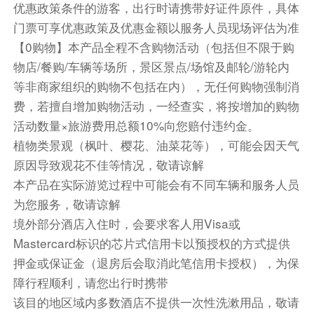
优惠政策条件的游客，出行时请携带好证件原件，具体
早餐：自理
中餐：自理
晚餐：自理
门票可享优惠政策及优惠金额以服务人员现场评估为准
住宿
【0购物】本产品全程不含购物活动（包括但不限于购
自选酒店(4钻及以上)
物店/餐购/车辆等场所，景区景点/场馆及邮轮/游轮内
等非商家组织的购物不包括在内），无任何购物强制消
第5天
费，若擅自增加购物活动，一经查实，将按增加的购物
乘车前往基督城（已含小费）
活动数量×旅游费用总额10%向您赔付违约金。
午餐请自理
植物类景观（枫叶、樱花、油菜花等），可能会因天气
原因导致观花不佳等情况，敬请谅解
根据航班时间，适时前往机场送机。请选择当天
本产品在实际游览过程中可能会有不同车辆和服务人员
15:00以后得航班哦~ 若您的航班时间为17:00以
为您服务，敬请谅解
后，我们将根据实际情况赠送基督城市区观光。
境外部分酒店入住时，会要求客人用Visa或
送机
Mastercard标识的芯片式信用卡以预授权的方式提供
押金或保证金（退房后会取消此笔信用卡授权），为保
餐饮
障行程顺利，请您出行时携带
早餐：自理
中餐：自理
晚餐：自理
该目的地区域内多数酒店不提供一次性洗漱用品，敬请
住宿