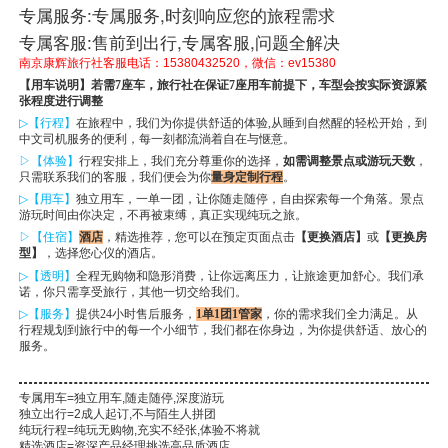
专属服务:专属服务,时刻响应您的旅程需求
专属客服:售前到出行,专属客服,问题全解决
南京康辉旅行社客服电话：15380432520，微信：ev15380
【用车说明】若需7座车，旅行社在保证7座用车前提下，车型会按实际资源紧
张程度进行调整
▷
【行程】
在旅程中，我们为你提供舒适的体验,从睡到自然醒的轻松开始，到
中文司机服务的便利，每一刻都流淌着自在与惬意。
▷【体验】
行程安排上，我们充分尊重你的选择，
如需
调整景点或游玩天数
，
只需联系我们的客服，我们便会为你
量身定制行程
。
▷
【用车】
独立用车，一单一团，让你随走随停，自由探索每一个角落。景点
游玩时间由你决定，不再被束缚，真正实现纯玩之旅。
▷【住宿】
酒店
，精选推荐，您可以在预定页面点击
【更换酒店】
或
【更换房
型】
，选择您心仪的酒店。
▷
【透明】
全程
无购物
和隐形消费，让你远离压力，让旅途更加舒心。我们承
诺，你只需享受旅行，其他一切交给我们。
▷
【服务】
提
供
24小时售后服务，
1
单1团1管家
，你的需求我们全力满足。从
行程规划到旅行中的每一个小细节，我们都在你身边，为你提供舒适、放心的
服务。
专属用车=独立用车,随走随停,深度游玩
独立出行=2成人起订,不与陌生人拼团
纯玩行程=纯玩无购物,充实不经张,体验不将就
精选酒店=资深产品经理挑选高品质酒店