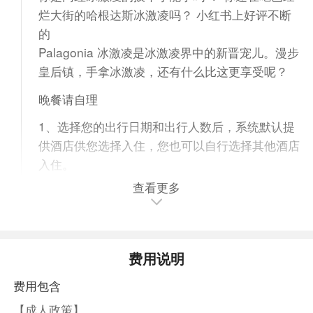
烂大街的哈根达斯冰激凌吗？ 小红书上好评不断
的
Palagonia 冰激凌是冰激凌界中的新晋宠儿。漫步
皇后镇，手拿冰激凌，还有什么比这更享受呢？
晚餐请自理
1、选择您的出行日期和出行人数后，系统默认提
供酒店供您选择入住，您也可以自行选择其他酒店
入住。
2、在点击【立即预订】后，页面将向下滑动并显
查看更多
示系统默认的酒店。如果您想查看其他酒店选项，
请点击【更换酒店】，根据个人喜好选择合适的酒
店。确认选择后，即代表您最终选择的实际入住酒
费用说明
店。
3、在选择酒店时，请仔细查看早餐数量、房型和
费用包含
房间数量等信息。如果有任何不符之处，请及时联
【成人政策】