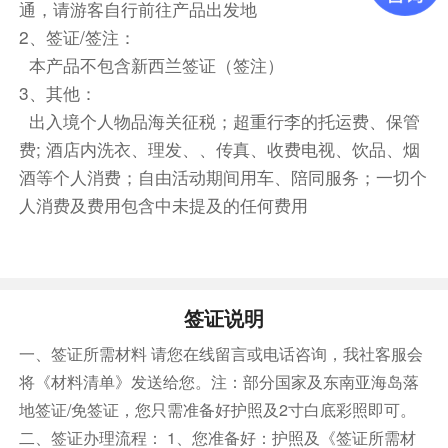
通，请游客自行前往产品出发地
餐饮
2、签证/签注：
早餐：自理
中餐：自理
晚餐：自理
本产品不包含新西兰签证（签注）
住宿
3、其他：
自选酒店(4钻及以上)
出入境个人物品海关征税；超重行李的托运费、保管
费; 酒店内洗衣、理发、、传真、收费电视、饮品、烟
第3天
酒等个人消费；自由活动期间用车、陪同服务；一切个
以所选酒店为准
人消费及费用包含中未提及的任何费用
前往景点
午餐请自理
套餐包含了靶场费，教官费，安全培训和射击培
签证说明
训，射击培训包含理论课程+射击练习两部分。
一、签证所需材料 请您在线留言或电话咨询，我社客服会
在瓦纳卡的射击场地，您将体验一次充满肾上腺素
将《材料清单》发送给您。注：部分国家及东南亚海岛落
的射击运动。不论是新手还是射击爱好者，专业教
地签证/免签证，您只需准备好护照及2寸白底彩照即可。
练都会为您提供详细的指导，让您享受击中目标的
成就感。
二、签证办理流程： 1、您准备好：护照及《签证所需材