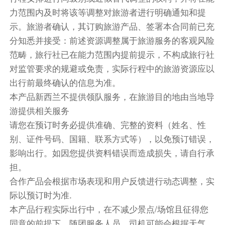
力范围内及时将该等调整对旅游者进行明确通知和提
餐饮
示。旅游者确认，其订购旅游产品、签署本合同前已充
早餐：自理
中餐：自理
晚餐：自理
分知悉并接受：前述资源调整属于旅游服务的客观风险
住宿
范畴，旅行社已在能力范围内提前提示，不构成旅行社
自选酒店(4钻及以上)
对监管要求的规避或免责，实际行程中的旅游资源应以
第4天
出行前最终确认的信息为准。
本产品新西兰不提供领队服务，在旅游目的地由当地导
以所选酒店为准
游提供相关服务
乘车前往库克山（已含小费）
请您在预订时务必提供准确、完整的资料（姓名、性
塔斯曼冰川步道是新西兰南岛库克山国家公园内的
别、证件号码、国籍、联系方式等），以免预订错误，
一条短途徒步路线，适合大多数游客，能近距离欣
影响出行。如因您提供资料错误而造成损失，请自行承
赏壮观的塔斯曼冰川及冰川末端的塔斯曼湖，往返
担。
总路程约1.5公里，徒步时长40~1小时左右（视停
合作产品会根据市场表现和用户反馈进行动态调整，实
留时间而定）
际以预订时为准.
本产品行程实际出行中，在不减少景点/场馆且征得您
午餐请自理
同意的前提下，随团服务人员、司机可能会根据天气、