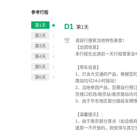
参考行程
D1
第1天
第1天
第2天
请自行搜索当地特色美食！
第3天
【出团信息】
本行程在出游前一天行程管家会
第4天
第5天
【用车信息】
1、已含大交通的产品，根据您的
第6天
南站均可24小时接站！
2、当地参团产品，您需自行预
京禄口机场/南京站/南京南站均可
3、由于华东地区部分路段车牌
【温馨提示】：
1、由于南京部分景点（如总统
逢周一不开放的，则安排与其它