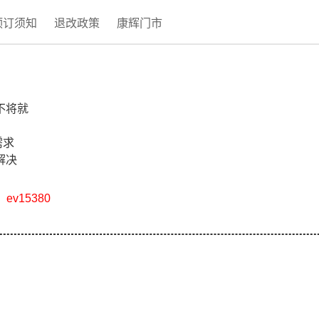
预订须知
退改政策
康辉门市
不将就
需求
解决
v15380