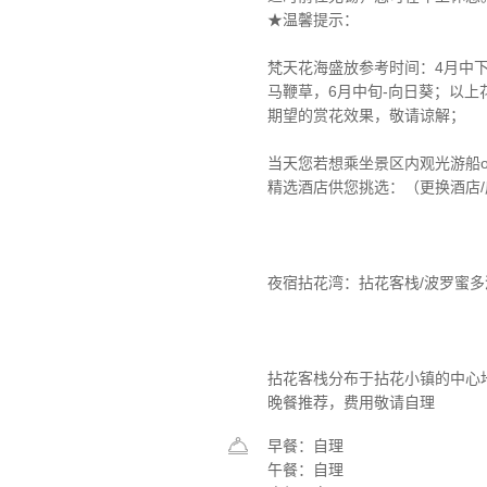
★温馨提示：
梵天花海盛放参考时间：4月中下
马鞭草，6月中旬-向日葵；以
期望的赏花效果，敬请谅解；
当天您若想乘坐景区内观光游船
精选酒店供您挑选：（更换酒店/
夜宿拈花湾：拈花客栈/波罗蜜多
拈花客栈分布于拈花小镇的中心
晚餐推荐，费用敬请自理
早餐：自理
午餐：自理