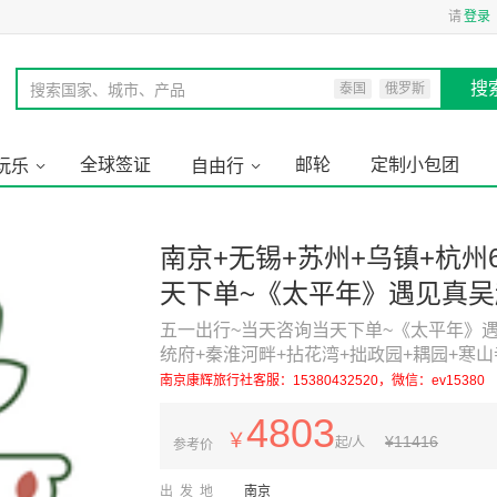
请
登录
搜
搜索国家、城市、产品
泰国
俄罗斯
全球签证
邮轮
定制小包团
玩乐
自由行
南京+无锡+苏州+乌镇+杭州
天下单~《太平年》遇见真吴
出行~游总统府+秦淮河畔+
五一出行~当天咨询当天下单~《太平年》遇
统府+秦淮河畔+拈花湾+拙政园+耦园+寒山
栅+西湖+灵隐飞来峰
南京康辉旅行社客服：15380432520，微信：ev15380
4803
￥
¥
11416
起/人
参考价
出发地
南京