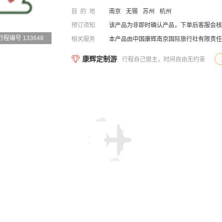
目的地
南京
无锡
苏州
杭州
预订须知
该产品为非即时确认产品，下单后客服会核
行程编号 133648
相关服务
本产品由中国康辉南京国际旅行社有限责任
康辉定制游
行程自己做主，时间自由无约束