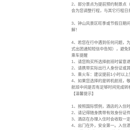
2、部分景点为提前预约制景点
会为您调整行程，与其它行程日
3、钟山风景区旺季或节假日期
解！
4、若您在行中遇到任何问题，
式出团通知短信中告知），避免
乘车提醒
1、请您购买所选择航班时留意
2、请携带实际出行人身份证或
3、乘火车：建议提前1小时以上
4、如果您选择的是转机航班，
航班中间是否有足够时间完成转
【温馨提示】
1、按照国际惯例，酒店的入住时
2、请记得随身携带有效身份证
3、酒店在办理入住时会收取一
4、出门在外，安全第一。入住