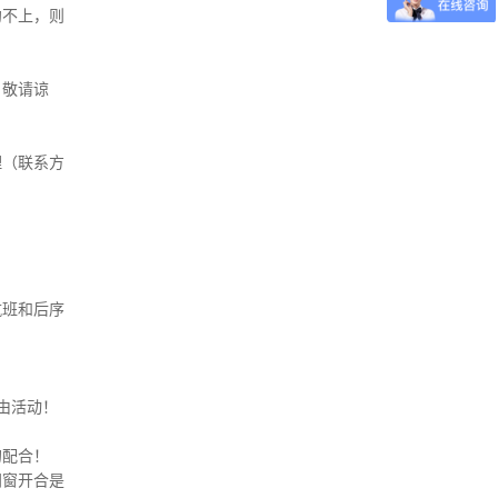
约不上，则
，敬请谅
理（联系方
航班和后序
由活动！
的配合！
门窗开合是