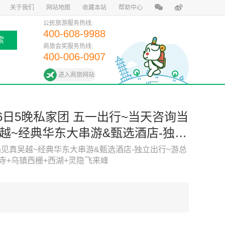
关于我们
网站地图
收藏本站
帮助中心
公民旅游服务热线:
400-608-9988
索
商旅会奖服务热线:
400-006-0907
进入商旅网站
6日5晚私家团 五一出行~当天咨询当
越~经典华东大串游&甄选酒店-独立
拈花湾+拙政园+耦园+寒山寺+乌镇西
见真吴越~经典华东大串游&甄选酒店-独立出行~游总
寺+乌镇西栅+西湖+灵隐飞来峰