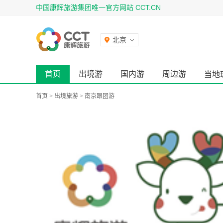
中国康辉旅游集团唯一官方网站 CCT.CN
北京
首页
出境游
国内游
周边游
当地
首页
>
出境旅游
>
南京跟团游