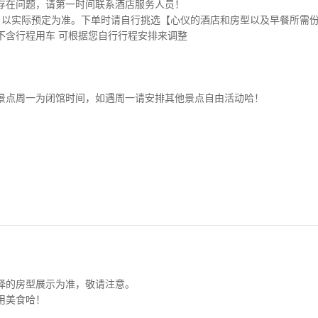
存在问题，请第一时间联系酒店服务人员！
，以实际预定为准。下单时请自行挑选【心仪的酒店和房型以及早餐所需
不含行程用车 可根据您自行行程安排来调整
景点周一为闭馆时间，如遇周一请安排其他景点自由活动哈！
择的房型展示为准，敬请注意。
用美食哈！
。