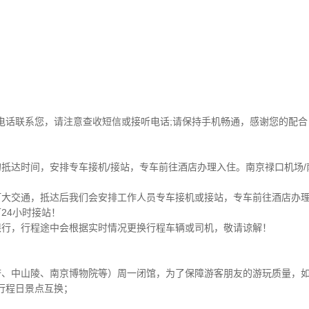
电话联系您，请注意查收短信或接听电话;请保持手机畅通，感谢您的配合
抵达时间，安排专车接机/接站，专车前往酒店办理入住。南京禄口机场/
订大交通，抵达后我们会安排工作人员专车接机或接站，专车前往酒店办
24小时接站！
限行，行程途中会根据实时情况更换行程车辆或司机，敬请谅解！
府、中山陵、南京博物院等）周一闭馆，为了保障游客朋友的游玩质量，
行程日景点互换；