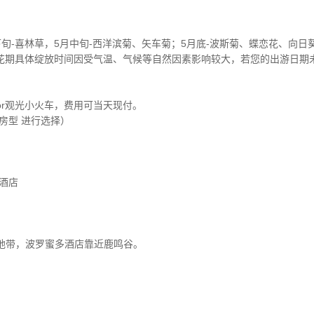
旬-喜林草，5月中旬-西洋滨菊、矢车菊；5月底-波斯菊、蝶恋花、向日葵
上花期具体绽放时间因受气温、气候等自然因素影响较大，若您的出游日期
or观光小火车，费用可当天现付。
房型 进行选择）
酒店
地带，波罗蜜多酒店靠近鹿鸣谷。