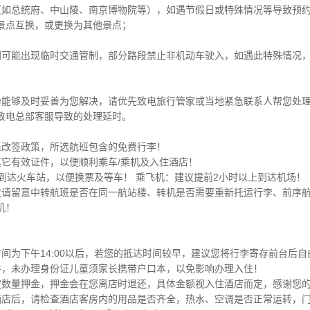
（如总统府、中山陵、南京博物院等），如遇节假日或特殊情况等导致预
景点互换，或更换为其他景点；
间可能出现临时交通管制，部分路段禁止非机动车驶入，如遇此特殊情况
为能够及时妥善为您解决，请优先致电旅行管家或当地紧急联系人帮您处
致电总部客服导致的处理延时。
退改签政策，所选航班包含的免费行李！
其它有效证件，以便顺利乘车/乘机及入住酒店！
到达火车站，以便换票及等车！ 乘飞机：建议提前2小时以上到达机场！
敬请留意中转航班是否在同一航站楼、转机是否需要重新托运行李、前序
机！
间为下午14:00以后，若您的抵达时间较早，建议您将行李寄存前台后自
件，未办理身份证儿童须家长携带户口本，以免影响办理入住！
定数量押金，押金会在您离店时退还，具体金额视入住酒店而定，感谢您
酒店后，请检查酒店客房内的用品是否齐全，热水、空调是否正常运转，