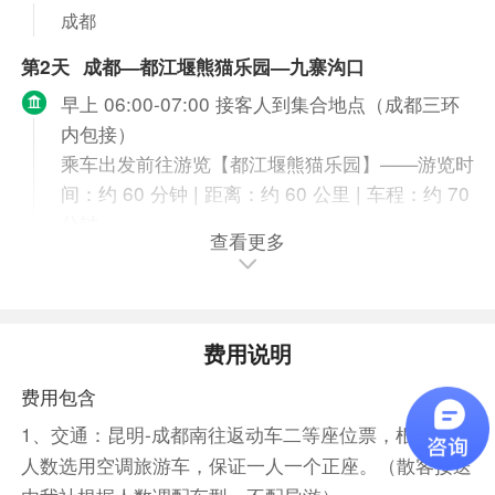
成都
第2天
成都—都江堰熊猫乐园—九寨沟口
早上 06:00-07:00 接客人到集合地点（成都三环
内包接）
乘车出发前往游览【都江堰熊猫乐园】——游览时
间：约 60 分钟 | 距离：约 60 公里 | 车程：约 70
分钟
查看更多
中午享用特色午餐【熊猫主题盛宴】/或【川西农
家宴】——用餐时间：约 40 分钟午餐后驱车前往
九寨沟沟口——距离：约 360 公里 | 车程：约
380 分钟
费用说明
享用晚餐——赠送走进【藏民家访活动】跟热情的
费用包含
九寨沟藏族同胞一起喝酒吃肉，载歌载舞——用餐
时间：约 60 分钟
1、交通：昆明-成都南往返动车二等座位票，根据实际
景点介绍
人数选用空调旅游车，保证一人一个正座。（散客接送
都江堰熊猫乐园：