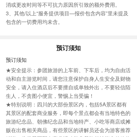
多，原始森林遍布，栖息着大熊猫等十多种稀有和
消或更改时间等不可抗力原因所引致的额外费用。
珍贵野生动物。远望雪峰林立，高耸云天，终年白
3、其他/以上“服务提供项目—报价包含内容”里未提及
雪皑皑，加上藏家木楼、晾架经幡、栈桥、磨房、
包含的一切费用均未含。
传统习俗及神话传说构成的人文景观，被誉为“美
丽的童话世界”。这里是众多的影视剧的拍摄地，
经历一场灾难之后，九寨沟如今重新回归，再一次
预订须知
美新的境界。集翠海、叠溪、彩林、雪峰和藏族风
预订须知
情于一体，九寨以其自然天成的风光将震人心魄的
★安全提示：参团旅游的上车前、下车后，均为自由活
景致完美呈现；这五彩斑谰、绚丽奇绝、神奇梦幻
动和自主游览时间，请您注意保护自身人生安全及财物
的人间仙境将不负“九寨归来不看水”的美誉，等您
去静赏它的美。
安全，请入住酒店后不要擅自或单独外出，不要轻信陌
温馨提示：
生人，不贪图小便宜，警惕上当受骗！
1.出发前请务必携带好身份证件，景区采取身份证
★特别说明：四川的大部份景区内，包括5A景区都有
验证入园。
其景区的配套商业服务，即每个景点都会有当地特色的
2.不含九寨沟景区观光车淡季 80 元/人，旺季 90
旅游纪念品、朝佛纪念品和当地特产、小吃等商店或摊
元/人（旺季时间：4 月 1 日-11 月 15 日）必须产
贩在出售相关商品，有些景区的讲解员还会为游客推荐
生，景区保险 10 元/人，费用自理。