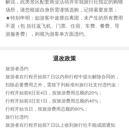
解说，此类景区配套商业活动并非我旅行社指定的购物
3.当日午餐沟内自理，游客可在景区内的诺日朗餐
场所，请您根据自身所需谨慎选购，记得索要发票；
厅享用自助午餐，60-98-138 元/人不等，费用自
★特别申明：如游客中途擅自离团，未产生的所有费用
理，可自备一些干粮饮用水。
不退（包 括往返飞机、门票、住宿、车费、餐费、导
4.九寨沟景区海拔 2500-3100 米，户外游览时间
游服务费），则视为游客单方面违约。
较长，日照充足，紫外线较强，请备好太阳镜，太
阳伞、防晒霜等物品。
5.请遵守景区管理制度，不准乱丢垃圾，景区严格
退改政策
禁止抽烟、违者罚款 500 元起。
旅游者违约
餐饮
旅游者在行程开始前7 日以内和行程中提出解除合同的，
早餐：包含
中餐：敬请自理
晚餐：包含
扣除必要费用之外，需按下列标准向旅行社支付违约金：
行程开始前6日至4日，按旅游费用总额的20%；
住宿
行程开始前3日至1日，按旅游费用总额的40%；
九寨沟口
行程开始当日，按旅游费用总额的60%；
第4天
九寨沟口—黄龙风景区—成都
旅行社违约
在酒店享用早餐后出发——用餐时间：约 30 分钟
旅游者在行程开始前7 日以上收到旅行社不能成团通知