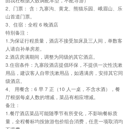
由我社根据人数调配车型，不配导游）
按照绿色建筑三星奖的标准设计，同时紧邻大熊猫
2、门票： 含：九寨沟、黄龙、熊猫乐园、峨眉山、乐
栖息地世界遗产区域，拥有适宜大熊猫生活的气候
山首道门票。
和自然环境。这里，有方竹、拐棍竹、箭竹等可供
3、住宿：全程 6 晚酒店
大熊猫的食用竹，可以说衣食无忧。目前，首批从
特别备注：
野外救助以及伤残疗养的 10 只大熊猫率先入住基
1.为保证行程质量，酒店不接受加床及三人间，单数客
地，而今后这里能够满足 40 只大熊猫的救护。
人请自补单房差。
藏民家访藏式土火锅：牦牛骨熬的汤营养丰富，配
2.酒店房满期间，调整为同级的其它酒店。
有当地特有的牦牛肉，藏香猪肉片等，加上野山菌
3.住宿条件：九寨段酒店提倡环保，不提供一次性洗漱
和各种素菜煮在一起，配上各种药材，让您充分的
用品，建议客人自带洗漱用品，如遇满房，安排其它同
感受高原不同的风味，与藏族同胞一起歌舞。（此
级酒店。
项目为赠送项目，如因疫情等不可抗力因素造成不
4、 用餐含：6 早 7 正（10 人一桌，不含水酒），餐
能享用，则取消此项目，不退费不等换同价项目，
厅根据每桌人数的增减，菜品有相应增减。
敬请谅解。）
备注：
温馨提示：
1.餐厅酒店菜品可能随季节有所变化，不影响餐标质
1.因早上小车师傅接客人数较多，住的地方离集合
量，全程餐标均按旅游包价组合消费，任意一项取消均
地点远的客人会接的比较早，接驳过程可能会有一