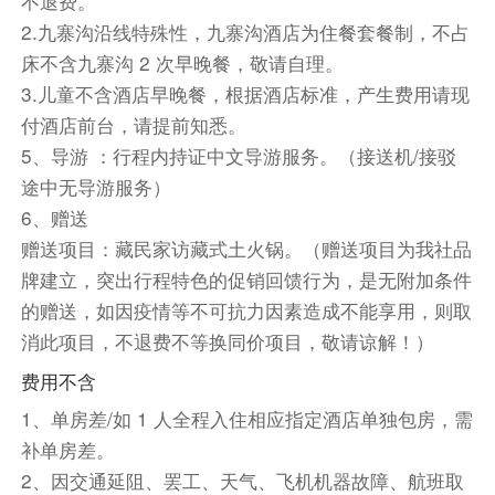
不退费。
段时间的等待，具体的时间出发前一晚师傅或者导
2.九寨沟沿线特殊性，九寨沟酒店为住餐套餐制，不占
游会与您联系，请保持电话畅通。
床不含九寨沟 2 次早晚餐，敬请自理。
2.高原地区早晚温差大，天气变化异常请备好保暖
3.儿童不含酒店早晚餐，根据酒店标准，产生费用请现
衣物、雨伞、防晒霜，太阳镜等物品。
付酒店前台，请提前知悉。
餐饮
5、导游 ：行程内持证中文导游服务。（接送机/接驳
早餐：包含
中餐：包含
晚餐：包含
途中无导游服务）
6、赠送
住宿
赠送项目：藏民家访藏式土火锅。（赠送项目为我社品
九寨沟口
牌建立，突出行程特色的促销回馈行为，是无附加条件
第3天
童话世界：九寨沟风景区深度一日游
的赠送，如因疫情等不可抗力因素造成不能享用，则取
在酒店享用早餐后出发——用餐时间：约 30 分钟
消此项目，不退费不等换同价项目，敬请谅解！）
前往游览【九寨沟风景区】——游览时间：深度一
费用不含
日游 | 距离：约 5 公里 | 车程：约 10 分钟
1、单房差/如 1 人全程入住相应指定酒店单独包房，需
景点介绍
补单房差。
九寨沟风景区：
2、因交通延阻、罢工、天气、飞机机器故障、航班取
九寨沟四季景色迷人。动植物资源丰富，种类繁