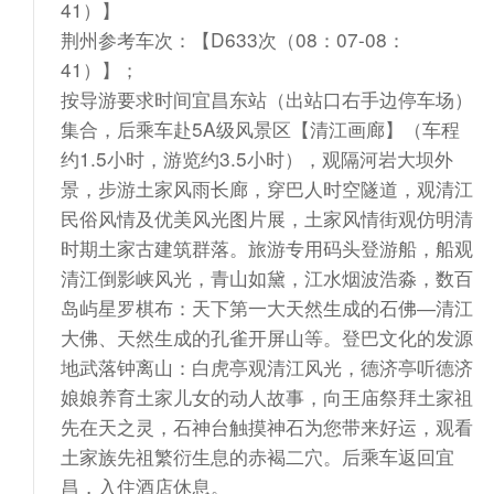
41）】
荆州参考车次：【D633次（08：07-08：
41）】；
按导游要求时间宜昌东站（出站口右手边停车场）
集合，后乘车赴5A级风景区【清江画廊】（车程
约1.5小时，游览约3.5小时），观隔河岩大坝外
景，步游土家风雨长廊，穿巴人时空隧道，观清江
民俗风情及优美风光图片展，土家风情街观仿明清
时期土家古建筑群落。旅游专用码头登游船，船观
清江倒影峡风光，青山如黛，江水烟波浩淼，数百
岛屿星罗棋布：天下第一大天然生成的石佛―清江
大佛、天然生成的孔雀开屏山等。登巴文化的发源
地武落钟离山：白虎亭观清江风光，德济亭听德济
娘娘养育土家儿女的动人故事，向王庙祭拜土家祖
先在天之灵，石神台触摸神石为您带来好运，观看
土家族先祖繁衍生息的赤褐二穴。后乘车返回宜
昌，入住酒店休息。