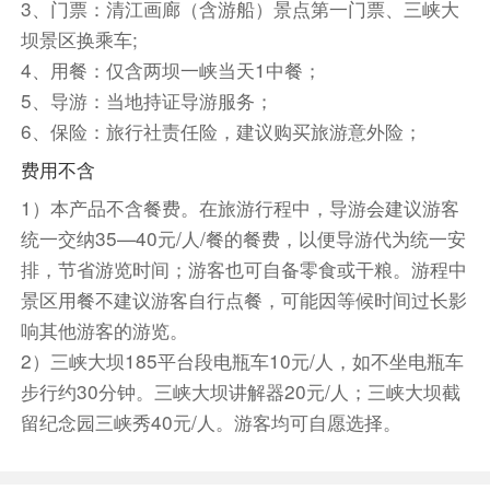
【三峡大坝】（游览约3时）：三峡工程制高点
3、门票：清江画廊（含游船）景点第一门票、三峡大
【坛子岭】俯瞰整个坝区，一睹三峡大坝恢弘气
坝景区换乘车;
势；于【196观光电梯】观世界上最大的内河船闸
4、用餐：仅含两坝一峡当天1中餐；
――双线五级连续阶梯式船闸的巧夺天工；【截流
5、导游：当地持证导游服务；
纪念园】观三峡大坝工程实物及影像资料，再现葛
6、保险：旅行社责任险，建议购买旅游意外险；
洲坝、三峡大坝截流的历史性画面。之后经三峡工
费用不含
程专用公路车送宜昌东站返回出发地，结束愉快的
1）本产品不含餐费。在旅游行程中，导游会建议游客
行程！（两坝一峡行程分车去船回和船去车回两
种，由船方决定，参观景点一样，只是先后顺序不
统一交纳35—40元/人/餐的餐费，以便导游代为统一安
同）。
排，节省游览时间；游客也可自备零食或干粮。游程中
武汉站参考车次：【D5824次（20:25-22:46）或
景区用餐不建议游客自行点餐，可能因等候时间过长影
者D5820次（19:22-21:45），比汉口票价+13元/
响其他游客的游览。
人】；
2）三峡大坝185平台段电瓶车10元/人，如不坐电瓶车
汉口参考车次：【D9310次（20:20-22:31）或者
步行约30分钟。三峡大坝讲解器20元/人；三峡大坝截
D5954次 (19:49-21:50)】；
留纪念园三峡秀40元/人。游客均可自愿选择。
天门南参考车次：【D5954次（19:49-21:13）】
荆州参考车次：【D5954次（19:49-20:24）或者