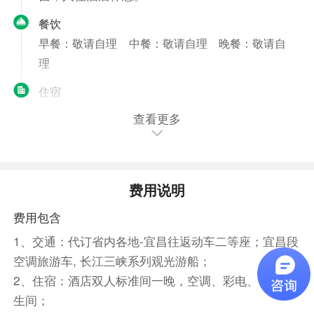
餐饮
早餐：敬请自理
中餐：敬请自理
晚餐：敬请自
理
住宿
已含
查看更多
第2天
宜昌—返程
晨宜昌港乘精品峡江游船——“长江三峡系列游
船”，08：30开航，船赏宜昌市沿江风光，进入葛
费用说明
洲坝船闸体验水涨船高的独特感受，观万里长江第
费用包含
一坝葛洲坝。过闸后船观原汁原味西陵峡下段风
光：南津关、三游洞、至喜亭、张飞擂鼓台、陈毅
1、交通：代订省内各地-宜昌往返动车二等座；宜昌段
题词、明月湾、灯影石、莲沱大桥、黄牛宽谷、剪
空调旅游车, 长江三峡系列观光游船；
刀峰、晒经坪、毛公山、黄陵庙等。下船午餐后，
2、住宿：酒店双人标准间一晚，空调、彩电、独立卫
乘车前往世界水利枢纽工程、国家5A级风景区
生间；