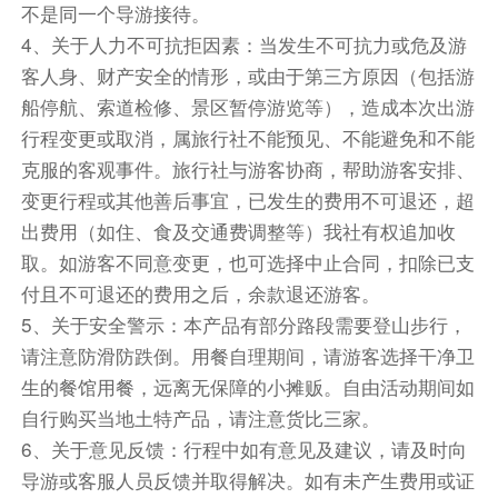
不是同一个导游接待。
4、关于人力不可抗拒因素：当发生不可抗力或危及游
客人身、财产安全的情形，或由于第三方原因（包括游
船停航、索道检修、景区暂停游览等），造成本次出游
行程变更或取消，属旅行社不能预见、不能避免和不能
克服的客观事件。旅行社与游客协商，帮助游客安排、
变更行程或其他善后事宜，已发生的费用不可退还，超
出费用（如住、食及交通费调整等）我社有权追加收
取。如游客不同意变更，也可选择中止合同，扣除已支
付且不可退还的费用之后，余款退还游客。
5、关于安全警示：本产品有部分路段需要登山步行，
请注意防滑防跌倒。用餐自理期间，请游客选择干净卫
生的餐馆用餐，远离无保障的小摊贩。自由活动期间如
自行购买当地土特产品，请注意货比三家。
6、关于意见反馈：行程中如有意见及建议，请及时向
导游或客服人员反馈并取得解决。如有未产生费用或证