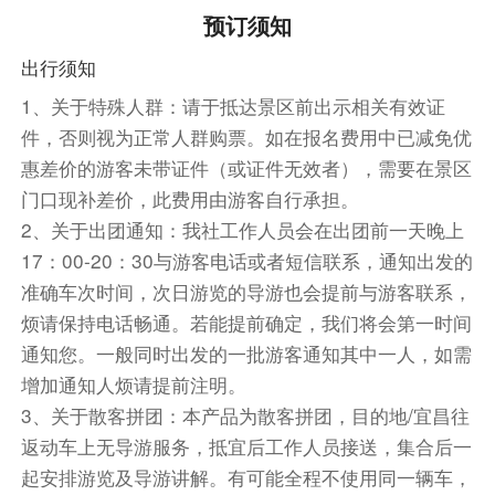
D9310次 (20:20-21:16)】。
预订须知
餐饮
出行须知
早餐：敬请自理
中餐：已含
晚餐：敬请自理
1、关于特殊人群：请于抵达景区前出示相关有效证
住宿
件，否则视为正常人群购票。如在报名费用中已减免优
敬请自理
惠差价的游客未带证件（或证件无效者），需要在景区
门口现补差价，此费用由游客自行承担。
2、关于出团通知：我社工作人员会在出团前一天晚上
17：00-20：30与游客电话或者短信联系，通知出发的
准确车次时间，次日游览的导游也会提前与游客联系，
烦请保持电话畅通。若能提前确定，我们将会第一时间
通知您。一般同时出发的一批游客通知其中一人，如需
增加通知人烦请提前注明。
3、关于散客拼团：本产品为散客拼团，目的地/宜昌往
返动车上无导游服务，抵宜后工作人员接送，集合后一
起安排游览及导游讲解。有可能全程不使用同一辆车，