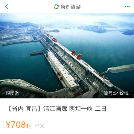
康辉旅游
跟团游
编号:344213
【省内 宜昌】清江画廊 两坝一峡 二日
¥708
起
¥708