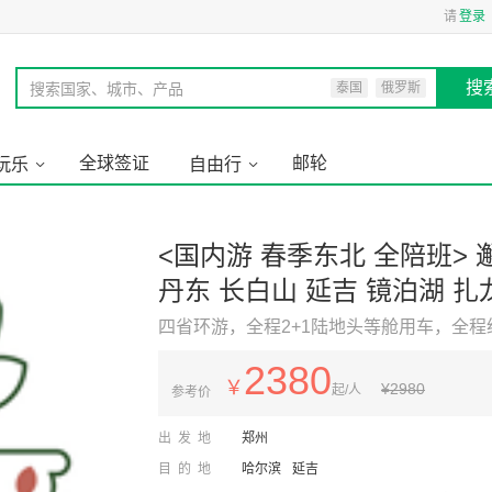
请
登录
搜
搜索国家、城市、产品
泰国
俄罗斯
全球签证
邮轮
玩乐
自由行
<国内游 春季东北 全陪班> 邂逅东北 中朝俄蒙四国全景，沈阳
丹东 长白山 延吉 镜泊湖 扎龙观鹤 呼伦贝尔大草原 满洲里口岸
四省环游，全程2+1陆地头等舱用车，全程
2380
￥
¥
2980
起/人
参考价
出发地
郑州
目的地
哈尔滨
延吉