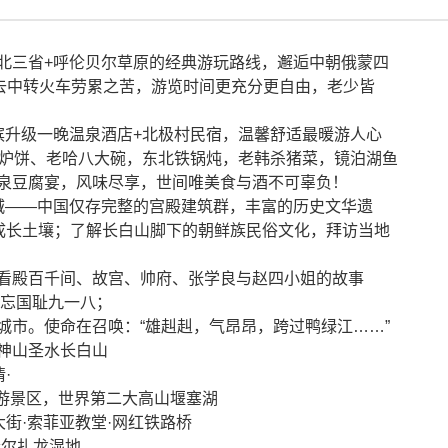
北三省+呼伦贝尔草原的经典游玩路线，邂逅中朝俄蒙四
免去中转火车劳累之苦，游览时间更充分更自由，老少皆
滨升级一晚温泉酒店+北极村民宿，温馨舒适最暖游人心
吊炉饼、老哈八大碗，东北铁锅炖，老韩杀猪菜，镜泊湖鱼
泉豆腐宴，风味尽享，世间唯美食与酒不可辜负！
城——中国仅存完整的宫殿建筑群，丰富的历史文华遗
的成长土壤；了解长白山脚下的朝鲜族民俗文化，拜访当地
看殿百千间、故宫、帅府、张学良与赵四小姐的故事
勿忘国耻九一八；
城市。使命在召唤：“雄赳赳，气昂昂，跨过鸭绿江……”
神山圣水长白山
·
旅游景区，世界第二大高山堰塞湖
大街·索菲亚教堂·网红铁路桥
哈尔扎龙湿地