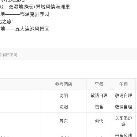
地，双湿地游玩+异域风情满洲里
居地———鄂温克驯鹿园
之旅”
胜地——五大连池风景区
会有所不同
参考酒店
早餐
午餐
沈阳
敬请自理
敬请自理
沈阳
包含
敬请自理
关东吊炉
丹东
包含
饼
丹东风味