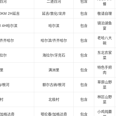
道白河
二道白河
包含
餐
0KM 2H延吉
延吉/敦化/龙井
包含
敬请自理
镜泊湖鱼
M 4H哈尔滨
哈尔滨
包含
宴
老哈八大
H齐齐哈尔
哈尔滨/齐齐哈尔
包含
碗
东北农家
海拉尔
海拉尔/牙克石
包含
菜
特色手把
洲里
满洲里
包含
肉
草原山野
纳/根河
额尔古纳/根河
包含
菜
林区山野
极村
北极村
包含
菜
小鸡炖蘑
春/加格达奇
鄂伦春/加格达奇
包含