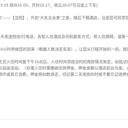
3.19.郑州15.03，开封16.17，商丘18.07可沿途上下车)
的”——【沈阳】，开启“大东北全景”之旅，随后下榻酒店，沿途您可欣赏
2天发送短信/打电话，告知入住酒店及司机联系方式，若入住障碍，请第
24小时恭候您的到来（根据人数决定车型）。让您从行程开始的一刻，就
正式入住时间是下午14点后，入住时间须视当时的用房情况来定，如抵达
后自由活动。（办理入住时需缴纳住房押金，押金金额以酒店前台为准，
损坏或其它消费，押金将如数退还，切记第二天退房的时候不要忘记退押