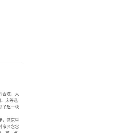
四合院、大
椅、床等选
现了赵一荻
年，盛京皇
对家乡念念