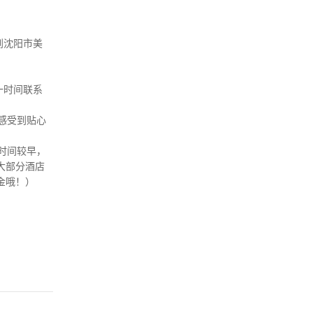
到沈阳市美
一时间联系
感受到贴心
时间较早，
大部分酒店
金哦！）