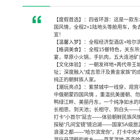
【度假首选】：四省环游：这是一款东
国风情，全程2+1陆地头等舱用车，
宜！
【温馨入梦】：全程经济型酒店+哈尔
【格调美食】：全程15餐特色，关东
宴，草原小火锅，手扒肉，五大连池矿
【文化体验】：一朝发祥地+两代帝王
址；深度融入“成吉思汗及黄金家族”
纯正的朝鲜族人家。
【潮玩亮点】：紫禁城中一线穿，观宫
中俄朝蒙四国风情 ，重温抗美援朝、
鸭绿江畔、美丽丹东，一个纯净如水的
长相思、到天池；长相守、到白头——
打卡“小首尔”延吉——体验朝鲜民族风情
探秘“凡间宝镜”镜泊湖——国家5A级
浪漫之都——“哈尔滨宠你”，打卡中央
游玩丹顶鹤的故乡——芦苇湿地·齐齐