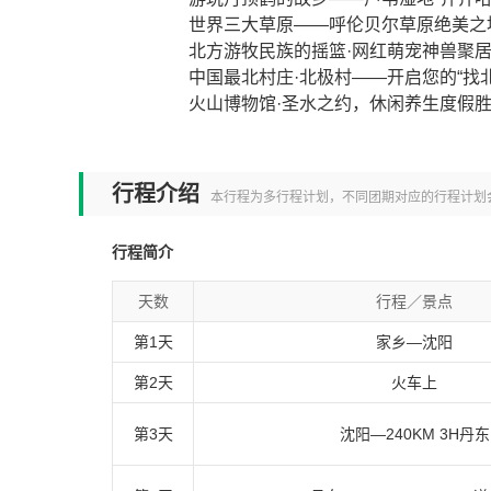
世界三大草原——呼伦贝尔草原绝美之
北方游牧民族的摇篮·网红萌宠神兽聚
中国最北村庄·北极村——开启您的“找北
火山博物馆·圣水之约，休闲养生度假
行程介绍
本行程为多行程计划，不同团期对应的行程计划
行程简介
天数
行程／景点
第1天
家乡—沈阳
第2天
火车上
第3天
沈阳—240KM 3H丹东