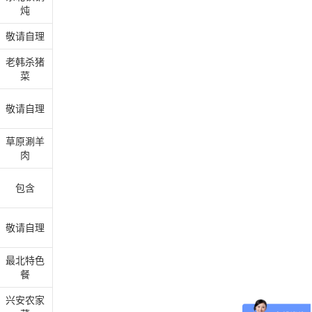
炖
敬请自理
老韩杀猪
菜
敬请自理
草原涮羊
肉
包含
敬请自理
最北特色
餐
兴安农家