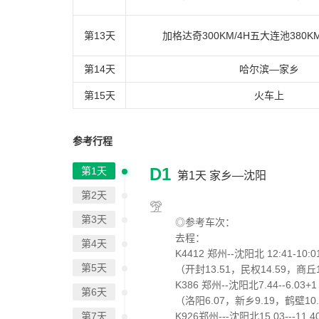
第13天
加格达奇300KM/4H五大连池380KM
第14天
哈尔滨—家乡
第15天
火车上
参考行程
D1
第1天
第1天
家乡—沈阳
第2天
第3天
◎参考车次：
去程：
第4天
K4412 郑州--沈阳北 12:41-10:0
第5天
（开封13.51，民权14.59，商丘
K386 郑州--沈阳北7.44--6.03+1
第6天
（洛阳6.07，新乡9.19，鹤壁1
第7天
K926郑州---沈阳北15.03---11.4