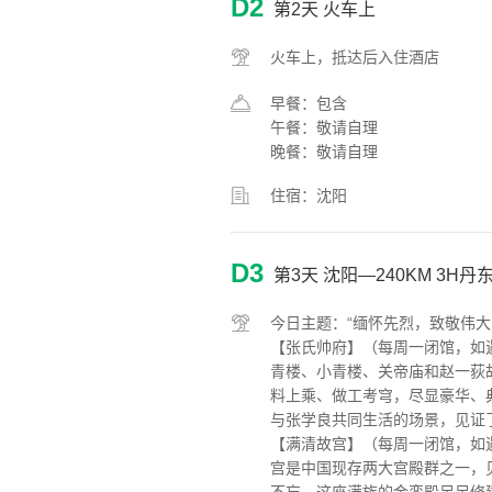
D2
第2天
火车上
火车上，抵达后入住酒店
早餐：包含
午餐：敬请自理
晚餐：敬请自理
住宿：沈阳
D3
第3天
沈阳—240KM 3H丹
今日主题：“缅怀先烈，致敬伟大
【张氏帅府】（每周一闭馆，如
青楼、小青楼、关帝庙和赵一荻
料上乘、做工考穹，尽显豪华、
与张学良共同生活的场景，见证
【满清故宫】（每周一闭馆，如
宫是中国现存两大宫殿群之一，