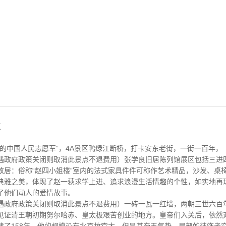
东
的中国人民志愿军”，4A景区鸭绿江断桥，打卡安东老街，一街一百年，
遇政府政策关闭则取消此景点不退费用）张学良旧居陈列馆展区包括三进
故居：俗称“赵四小姐楼”室内的法式家具件件可称作艺术精品，沙发、桌
典雅之美，体现了赵一荻求学上进、追求浪漫生活情趣的个性，如实地再
了他们动人的爱情故事。
遇政府政策关闭则取消此景点不退费用）一砖一瓦一红墙，两朝三世六百
见证清王朝初期努尔哈赤、皇太极艰苦创业的地方。皇帝们入关后，依然