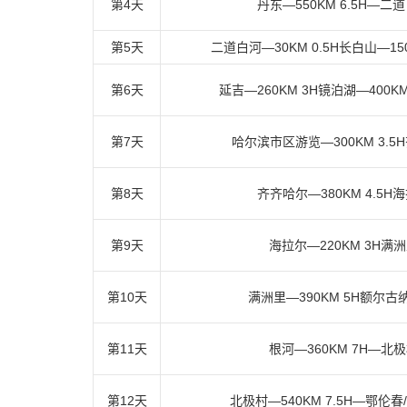
第4天
丹东—550KM 6.5H—二
第5天
二道白河—30KM 0.5H长白山—15
第6天
延吉—260KM 3H镜泊湖—400K
第7天
哈尔滨市区游览—300KM 3.5
第8天
齐齐哈尔—380KM 4.5H
第9天
海拉尔—220KM 3H满
第10天
满洲里—390KM 5H额尔古
第11天
根河—360KM 7H—北
第12天
北极村—540KM 7.5H—鄂伦