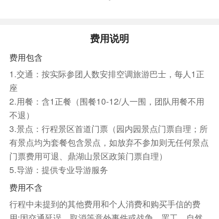
大门票。
· 身高 1.2 米（含）以下或不满 7 周岁的儿童。
· 现役军人及家属、退役军人、残疾人、烈士遗属
费用说明
等凭有效证件免票。
费用包含
· 新闻记者凭新闻出版总署颁发的记者证免票。
1.交通：按实际参团人数安排空调旅游巴士，每人1正
学生政策：广东省内在读全日制初中、中专、高
中、大专、本科、研究生（硕士 / 博士）
座
入园凭证：必须已注册的实体学生证（有照片、盖
2.用餐：含1正餐（围餐10-12/人一围，团队用餐不用
章）+ 身份证（以防查得严）
不退）
门票标准：说明：免票政策仅适用于景区大门票，
3.景点：行程景区首道门票（园内园景点门票自理；所
观光车、游船等二次消费项目需另行购票
有景点均为套餐包含景点，如放弃不参加则无任何景点
成人票：70 元 / 人
门票费用可退、鼎湖山景区政策门票自理）
优惠票：35 元 / 人（小学生、60-64 周岁外地长
5.导游：提供专业导游服务
者、非广东学生）
费用不含
· 证件必须带原件：入园时需要出示身份证原件，
行程中未提到的其他费用和个人消费和购买手信的费
照片、复印件一般不认可
用;因交通延误、取消等意外事件或战争、罢工、自然