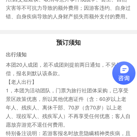
实际收费标准以景区现场为准。
灾害等不可抗力导致的额外费用；因游客违约、自身过
餐饮
错、自身疾病导致的人身财产损失而额外支付的费用。
早餐：敬请自理
中餐：已含
晚餐：敬请自理
住宿
预订须知
敬请自理
出行须知
本团20人成团，若不成团则提前两日通知，不另作赔
偿，报名则默认该条款。
【老人出行】
1，本团为活动团队，门票为旅行社团体采购，已享受
景区政策优惠，所以其他优惠证件（含：60岁以上老
年人、残疾人、离休干部、70岁（含70岁）以上老
人、现役军人、残疾军人）不再享受任何优惠；客人自
愿放弃游览不退任何费用。
特别备注说明：若游客报名时故意隐瞒精神类疾病，且