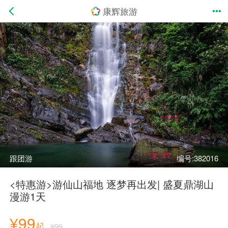
康辉旅游
跟团游
编号:382016
<特惠游>游仙山福地 逐梦再出发| 盛夏鼎湖山
漫游1天
¥99
起
¥99