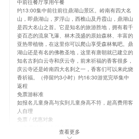
中前往餐厅享用午餐
约13:00集中前往前往鼎湖山景区。岭南有四大名
山，即鼎湖山，罗浮山，西樵山及丹霞山，鼎湖山
是四大名山之首。它是知名的旅游胜地，拥有着千
姿百态的流泉飞瀑、林木茂盛的原始森林、丰富的
亚热带植物，在这里你可以爬山享受森林氧吧。鼎
湖山还是有名的佛教圣地，这里有唐朝就已建立的
知名古刹白云寺和庆云寺，前来祈福的香客很多，
庆云寺还是岭南四大名刹之一，香客们可以来此烧
香祈福。（停留约3小时）约16:30游览完毕集中
返程
免票游标准
如报名儿童身高与实到儿童身高不符，超高费用客
人自理
免票 / 优惠对象
✅ 免票对象（含长者政策）
查看更多
· 外地市民 65 周岁（含）以上，凭有效身份证免