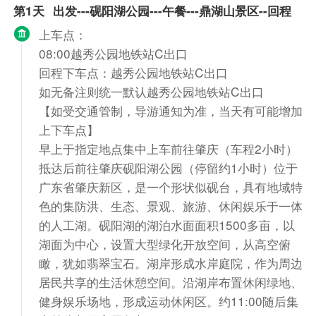
第1天
出发---砚阳湖公园---午餐---鼎湖山景区--回程
上车点：
08:00越秀公园地铁站C出口
回程下车点：越秀公园地铁站C出口
如无备注则统一默认越秀公园地铁站C出口
【如受交通管制，导游通知为准，当天有可能增加
上下车点】
早上于指定地点集中上车前往肇庆（车程2小时）
抵达后前往肇庆砚阳湖公园（停留约1小时）位于
广东省肇庆新区，是一个形状似砚台，具有地域特
色的集防洪、生态、景观、旅游、休闲娱乐于一体
的人工湖。砚阳湖的湖泊水面面积1500多亩，以
湖面为中心，设置大型绿化开放空间，从高空俯
瞰，犹如翡翠宝石。湖岸形成水岸庭院，作为周边
居民共享的生活休憩空间。沿湖岸布置休闲绿地、
健身娱乐场地，形成运动休闲区。约11:00随后集