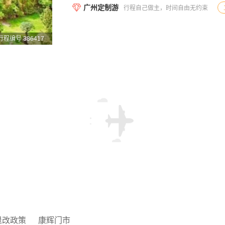
广州定制游
行程自己做主，时间自由无约束
行程编号 386417
退改政策
康辉门市