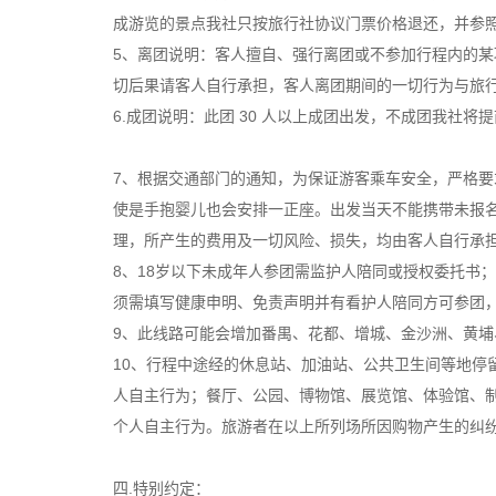
成游览的景点我社只按旅行社协议门票价格退还，并参
5、离团说明：客人擅自、强行离团或不参加行程内的
切后果请客人自行承担，客人离团期间的一切行为与旅
6.成团说明：此团 30 人以上成团出发，不成团我社将
7、根据交通部门的通知，为保证游客乘车安全，严格
使是手抱婴儿也会安排一正座。出发当天不能携带未报
理，所产生的费用及一切风险、损失，均由客人自行承
8、18岁以下未成年人参团需监护人陪同或授权委托书；
须需填写健康申明、免责声明并有看护人陪同方可参团
9、此线路可能会增加番禺、花都、增城、金沙洲、黄
10、行程中途经的休息站、加油站、公共卫生间等地停
人自主行为；餐厅、公园、博物馆、展览馆、体验馆、
个人自主行为。旅游者在以上所列场所因购物产生的纠
四.特别约定：