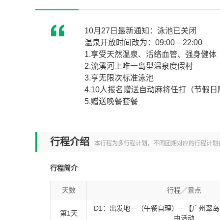
10月27日最新通知：泳池已关闭
温泉开放时间改为：09:00—22:00
1.享受天然温泉、活络血管、强身健体
2.流溪河上唯一岛型温泉度假村
3.亨无限次标准泳池
4.10人报名赠送自动麻将任打（节假日
5.赠送晚餐套餐
行程介绍
本行程为多行程计划，不同团期对应的行程计划
行程简介
天数
行程／景点
D1：出发地—（午餐自理）—【广州翠
第1天
由活动