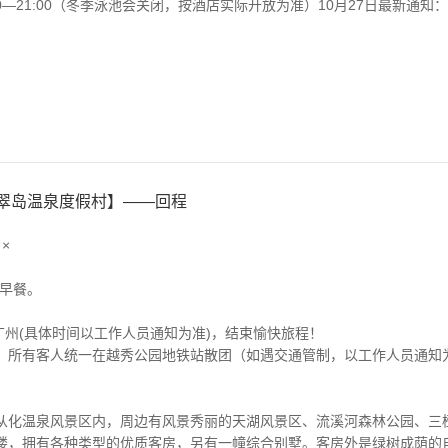
0—21:00（冬季泳池会关闭，按酒店实际开放为准）10月27日最新通知
翠岛温泉度假村】——回程
×
用早餐。
车返回广州(具体时间以工作人员通知为准)，结束愉快旅程！
，所有客人统一在越秀公园地铁站散团（如遇交通管制，以工作人员通知
从化温泉风景区内，周边有风景秀丽的天湖风景区、流溪河森林公园、三
楼，拥有各种类型的优质客房，另有一幢综合别墅。客房外是绿树成荫的