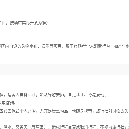
池会关闭，按酒店实际开放为准）
景区内自设的购物商铺、娱乐等项目，属于旅游者个人消费行为，如产生
车位，请客人自觉礼让，听从导游安排，自觉礼让、尊老爱幼；
致电咨询。
客应妥善保管个人财物，尤其是贵重物品，请随身携带，旅行社对财物丢失
震、洪水、恶劣天气等原因），造成行程变更或取消行程，不视为旅行社违