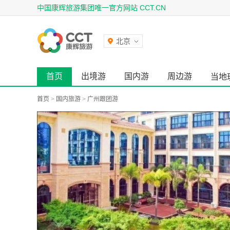
中国康辉旅游集团唯一官方网站 CCT.CN
北京
首页
出境游
国内游
周边游
当地
首页
>
国内旅游
>
广州跟团游