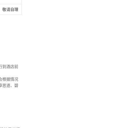
敬请自理
行到酒店前
会根据情况
卓思道、碧