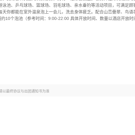
游泳池、乒乓球场、篮球场、羽毛球场、亲水垂钓等活动项目，可满足顾
每天你都能在室外温泉泡上一会儿，洗去身体疲乏。配合山峦曡翠、鸟语
约10个泡池（参考时间：9:00-22:00 具体开放时间、数量以酒店开放
请以最终协议与出团通知书为准