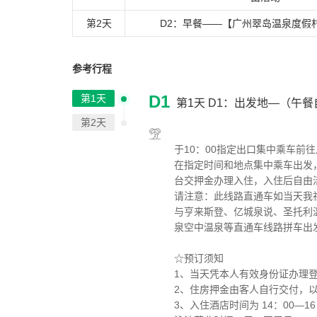
第2天
D2：早餐——【广州翠岛温泉度假
参考行程
D1
第1天
第1天
D1：出发地—（午餐
第2天
于10：00指定出口集中乘车前往
在指定时间和地点集中乘车出发
台交押金办理入住，入住后自由活
请注意：此线路直通车如当天我
与亨来斯登、亿城泉说、圣托利
泉空中温泉等直通车线路拼车出
☆预订须知
1、当天凭本人有效身份证办理
2、住房押金由客人自行交付，以酒
3、入住酒店时间为 14：00—