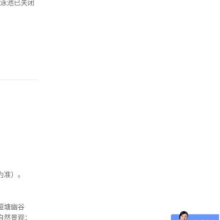
：泳池已关闭
为准）。
桠塘幽谷
自然景观；