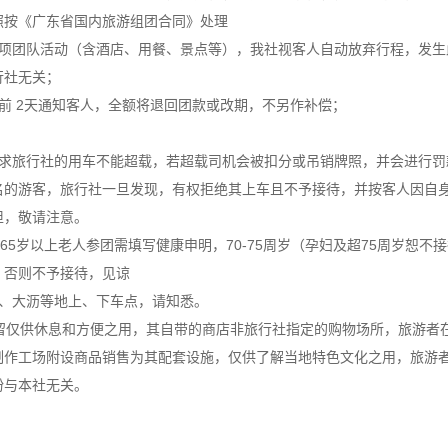
照按《广东省国内旅游组团合同》处理
某项团队活动（含酒店、用餐、景点等），我社视客人自动放弃行程，发生
行社无关；
提前 2天通知客人，全额将退回团款或改期，不另作补偿；
要求旅行社的用车不能超载，若超载司机会被扣分或吊销牌照，并会进行罚
名的游客，旅行社一旦发现，有权拒绝其上车且不予接待，并按客人因自
担，敬请注意。
65岁以上老人参团需填写健康申明，70-75周岁（孕妇及超75周岁恕不
，否则不予接待，见谅
埔、大沥等地上、下车点，请知悉。
留仅供休息和方便之用，其自带的商店非旅行社指定的购物场所，旅游者
制作工场附设商品销售为其配套设施，仅供了解当地特色文化之用，旅游
纷与本社无关。