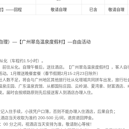
村】——回程
敬请自理
已含
敬请自理
自理）—【广州翠岛温泉度假村】—自由活动
从化（车程约1.5小时）。
，前往从化。自理午餐后，送往酒店。【广州翠岛温泉度假村】，客人自
动。1月赠送晚餐套餐（春节假期2月15-2月23日除外）
社人数不足，将会与广州地区其他旅行社从化增城共同拼车出发，旅行社
温泉庄园、广东温泉宾馆、从都国际庄园、云岭湖、夏湾拿、财富酒店、
发。届时会按顺路原则先后接送客人到酒店办理入住。
登记入住手续，小孩凭户口簿，否则不能办理入住酒店，后果自负；
店当天收取为准约 200-500 元/间，退房退回押金。
16：00 分之间，视酒店当天安排为准，敬请耐心等候！