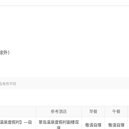
除外）
会有所不同
参考酒店
早餐
午餐
岛温泉度假村】—自
翠岛温泉度假村副楼双
敬请自理
敬请自理
床