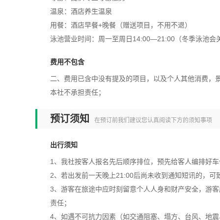
温泉：酒店养生温泉
用餐：酒店早餐+晚餐（赠送项目，不用不退）
泳池营业时间：周一至周日14:00—21:00（冬季泳
费用不包含
二、费用已含中没有提及的项目，以及个人其他消费，
本社不承担责任；
预订须知
在预订前我们建议您认真阅读下方的须知事项
出行须知
1、我社按客人报名先后顺序排位，预先给客人编排好
2、若出发前一天晚上21:00后尚未收到通知短讯的，可
3、游客在旅途中应时刻留意个人人身和财产安全，游
责任；
4、如遇不可抗力因素（如交通阻塞、塌方、台风、地