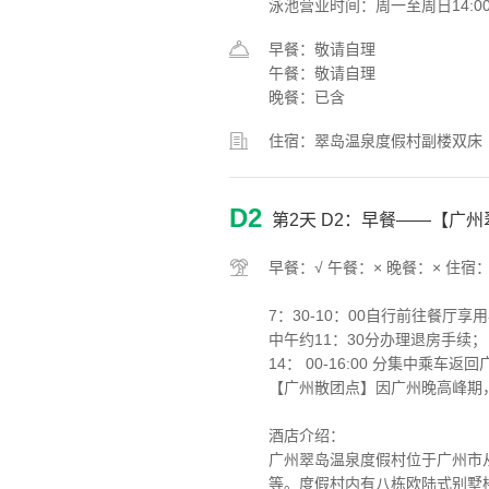
泳池营业时间：周一至周日14:0
早餐：敬请自理
午餐：敬请自理
晚餐：已含
住宿：翠岛温泉度假村副楼双床
D2
第2天
D2：早餐——【广州
早餐：√ 午餐：× 晚餐：× 住宿：
7：30-10：00自行前往餐厅享
中午约11：30分办理退房手续；
14： 00-16:00 分集中乘
【广州散团点】因广州晚高峰期
酒店介绍：
广州翠岛温泉度假村位于广州市
等。度假村内有八栋欧陆式别墅