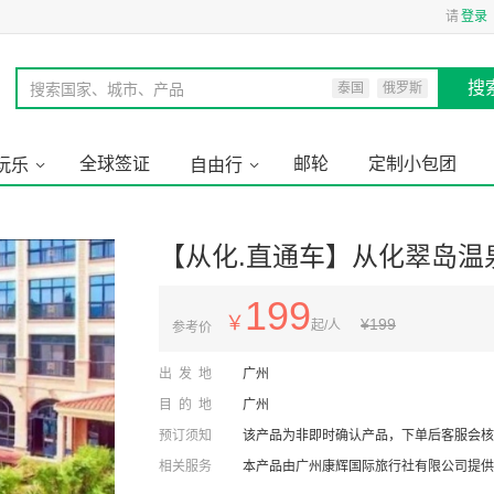
请
登录
搜
搜索国家、城市、产品
泰国
俄罗斯
全球签证
邮轮
定制小包团
玩乐
自由行
【从化.直通车】从化翠岛温
199
￥
¥
199
起/人
参考价
出发地
广州
目的地
广州
预订须知
该产品为非即时确认产品，下单后客服会核
相关服务
本产品由广州康辉国际旅行社有限公司提供