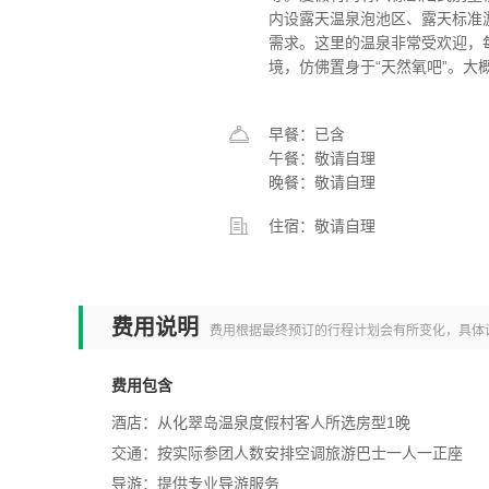
内设露天温泉泡池区、露天标准
需求。这里的温泉非常受欢迎，
境，仿佛置身于“天然氧吧”。大概
早餐：已含
午餐：敬请自理
晚餐：敬请自理
住宿：敬请自理
费用说明
费用根据最终预订的行程计划会有所变化，具体
费用包含
酒店：从化翠岛温泉度假村客人所选房型1晚
交通：按实际参团人数安排空调旅游巴士一人一正座
导游：提供专业导游服务