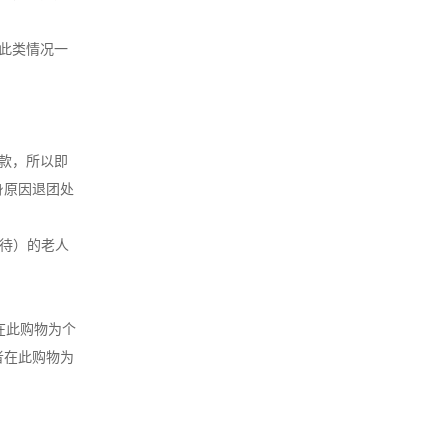
此类情况一
款，所以即
身原因退团处
接待）的老人
在此购物为个
者在此购物为