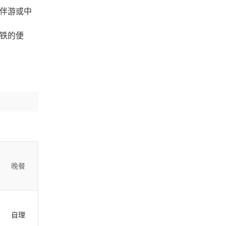
步伴游或中
。
高铁的便
旅行社”提
晚餐
自理