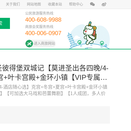
关于我们
网站地图
收藏本站
帮助中心
公民旅游服务热线:
400-608-9988
索
商旅会奖服务热线:
400-006-0907
进入商旅网站
圣彼得堡双城记【莫进圣出各四晚/4-
+叶卡宫殿+金环小镇【VIP专属用
飞机】【可加选大马戏和芭蕾舞剧】
4-酒店随心选】克宫+冬宫+夏宫+叶卡宫殿+金环小镇
飞机】【可加选大马戏和芭蕾舞剧】【1人成团，多人价