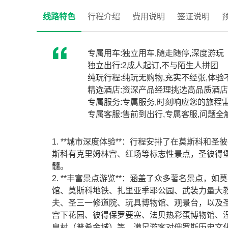
线路特色
行程介绍
费用说明
签证说明
专属用车:独立用车,随走随停,深度游玩
独立出行:2成人起订,不与陌生人拼团
纯玩行程:纯玩无购物,充实不经张,体验
精选酒店:资深产品经理挑选高品质酒店
专属服务:专属服务,时刻响应您的旅程
专属客服:售前到出行,专属客服,问题全
1. **城市深度体验**：行程安排了在莫斯科
斯科有克里姆林宫、红场等标志性景点，圣彼得
髓。
2. **丰富景点游览**：涵盖了众多著名景点
馆、莫斯科地铁、扎里亚季耶公园、武装力量大
夫、圣三一修道院、玩具博物馆、观景台，以及
宫下花园、彼得保罗要塞、法贝热彩蛋博物馆、
皇村（普希金城）等，满足游客对俄罗斯历史文