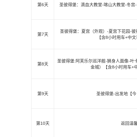
第6天
圣彼得堡：滴血大教堂-喀山大教堂-冬宫
圣彼得堡：夏宫（外观）-夏宫下花园-彼
第7天
【含8小时用车+中
圣彼得堡:阿芙乐尔巡洋舰-狮身人面像-叶
第8天
金城）【含8小时用车+
第9天
圣彼得堡-出发地【
第10天
返回温