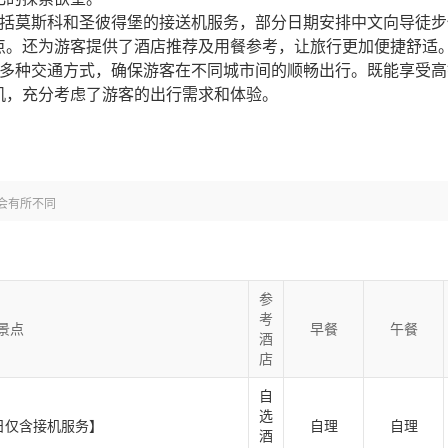
务，包括莫斯科和圣彼得堡的接送机服务，部分日期安排中文向导徒
点。还为游客提供了酒店推荐及用餐参考，让旅行更加便捷舒适
专车等多种交通方式，确保游客在不同城市间的顺畅出行。既能享受
机，充分考虑了游客的出行需求和体验。
本线路由“南京康辉国际
会有所不同
参
考
景点
早餐
午餐
酒
店
自
选
日仅含接机服务】
自理
自理
酒