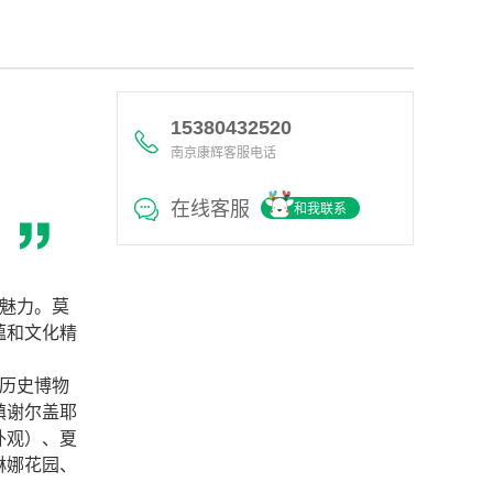
15380432520
南京康辉客服电话
在线客服
和我联系
特魅力。莫
蕴和文化精
家历史博物
镇谢尔盖耶
外观）、夏
琳娜花园、