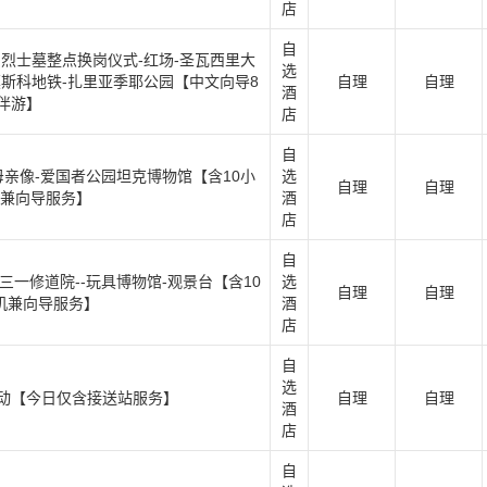
店
自
名烈士墓整点换岗仪式-红场-圣瓦西里大
选
莫斯科地铁-扎里亚季耶公园【中文向导8
自理
自理
酒
伴游】
店
自
母亲像-爱国者公园坦克博物馆【含10小
选
自理
自理
机兼向导服务】
酒
店
自
三一修道院--玩具博物馆-观景台【含10
选
自理
自理
机兼向导服务】
酒
店
自
选
活动【今日仅含接送站服务】
自理
自理
酒
店
自