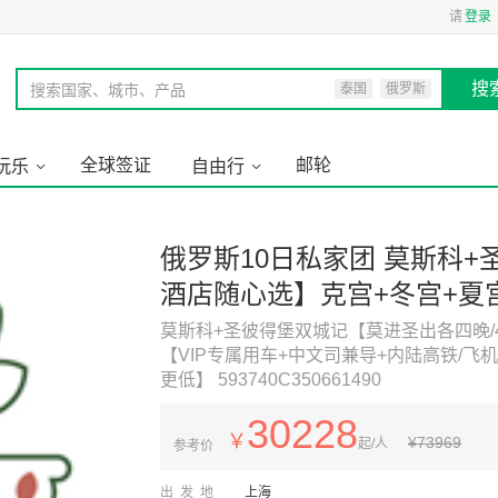
请
登录
搜
搜索国家、城市、产品
泰国
俄罗斯
全球签证
邮轮
玩乐
自由行
俄罗斯10日私家团 莫斯科+
酒店随心选】克宫+冬宫+夏宫
车+中文司兼导+内陆高铁/
莫斯科+圣彼得堡双城记【莫进圣出各四晚/
【VIP专属用车+中文司兼导+内陆高铁/
【1人成团，多人价更低】
更低】 593740C350661490
30228
￥
¥
73969
起/人
参考价
出发地
上海