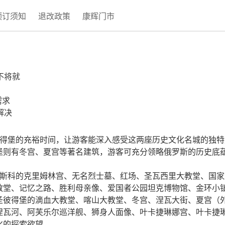
预订须知
退改政策
康辉门市
不将就
需求
解决
和圣彼得堡的充裕时间，让游客能深入感受这两座历史文化名城的独
堡则有冬宫、夏宫等著名建筑，游客可充分领略俄罗斯的历史底
，如莫斯科的克里姆林宫、无名烈士墓、红场、圣瓦西里大教堂、国
教堂、记忆之路、胜利母亲像、爱国者公园坦克博物馆、金环小
圣彼得堡的滴血大教堂、喀山大教堂、冬宫、涅瓦大街、夏宫（
涅瓦河、阿芙乐尔巡洋舰、狮身人面像、叶卡捷琳娜宫、叶卡捷
化的探索欲望。