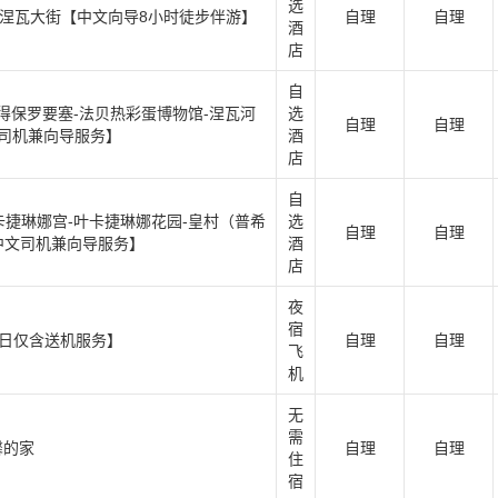
选
-涅瓦大街【中文向导8小时徒步伴游】
自理
自理
酒
店
自
得保罗要塞-法贝热彩蛋博物馆-涅瓦河
选
自理
自理
文司机兼向导服务】
酒
店
自
卡捷琳娜宫-叶卡捷琳娜花园-皇村（普希
选
自理
自理
中文司机兼向导服务】
酒
店
夜
宿
今日仅含送机服务】
自理
自理
飞
机
无
需
馨的家
自理
自理
住
宿