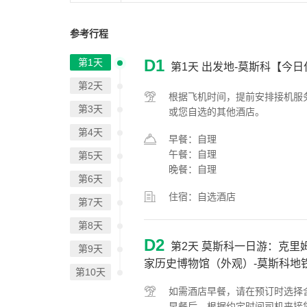
参考行程
D1
第1天
第1天
出发地-莫斯科【今日
第2天
根据飞机时间，提前安排接机服
第3天
或您自选的其他酒店。
第4天
早餐：自理
午餐：自理
第5天
晚餐：自理
第6天
住宿：自选酒店
第7天
第8天
D2
第2天
莫斯科一日游：克里姆
第9天
家历史博物馆（外观）-莫斯科地
第10天
如需酒店早餐，请在预订时选择
早餐后，根据约定时间司机来接