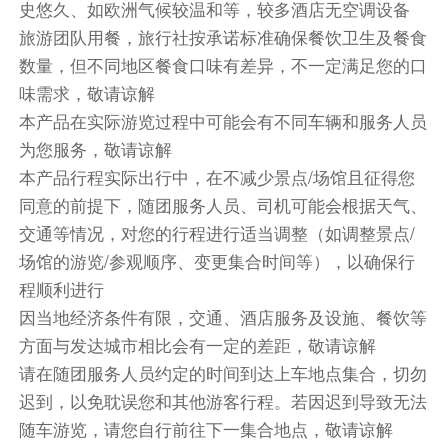
史悠久、如欧洲气候较温和等，较多酒店无空调设备
或Danubius 4* Bedbank 或 Danubius Hotel
旅游团队用餐，旅行社按承诺标准确保餐饮卫生及餐食
Hungaria City Center
数量，但不同地区餐食口味有差异，不一定满足您的口
味需求，敬请谅解
餐饮
本产品在实际游览过程中可能会有不同车辆和服务人员
早餐：自理
中餐：自理
晚餐：自理
为您服务，敬请谅解
住宿
本产品行程实际出行中，在不减少景点/场馆且征得您
Verdi Budapest Aquincum 或 多瑙比斯-匈牙利市中心
同意的前提下，随团服务人员、司机可能会根据天气、
酒店 或 恩萨纳大玛格丽特岛酒店 或 多瑙比斯-阿斯托
交通等情况，对您的行程进行适当调整（如调整景点/
里亚市中心酒店 或 布达佩斯市诺富特酒店和布达佩
场馆的游览/参观顺序、变更集合时间等），以确保行
斯国会中心 或 多瑙比斯-阿瑞纳酒店
程顺利进行
因当地经济条件有限，交通、酒店服务及设施、餐饮等
第10天
方面与发达城市相比会有一定的差距，敬请谅解
酒店内
请在随团服务人员约定的时间到达上车地点集合，切勿
牛肉汤
迟到，以免耽误您和其他游客行程。若因迟到导致无法
随车游览，请您自行前往下一集合地点，敬请谅解
●【布达佩斯自由活动】（游览不少于2小时）,布