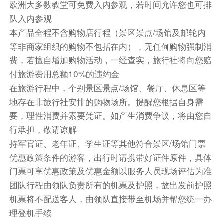
欧洲大多数教堂可免费入内参观，若时间允许您也可排
达佩斯有“东欧巴黎”和“多瑙河明珠”的美誉。重要
的名胜都位于多瑙河畔。多瑙河是隔绝布达和佩斯
队入内参观
这两座城市的惟一自然因素，但戏剧性的是，也正
本产品全程不含购物店行程（景区景点/场馆及邮轮内
是它，将这两座城市紧密的连结在一起。国会大
等非商家组织的购物不包括在内），无任何购物强制消
厦、博物馆、市政厅以及玛格丽特桥、链子桥、伊
费，若擅自增加购物活动，一经查实，旅行社将向您赔
丽莎白桥、自由桥、裴多菲桥等建筑蔚为壮观。
付旅游费用总额10%的违约金
在旅游行程中，个别景区景点/场馆、餐厅、休息区等
●【多瑙河游船】入内（游览不少于1小时）,多瑙
地存在非旅行社安排的购物场所。提醒您根据自身需
河是隔绝布达和佩斯这两座城市的惟一自然因素，
要，理性消费并索要凭证。如产生消费争议，将由您自
但戏剧性的是，也正是它，将这两座城市紧密的连
行承担，敬请谅解
结在一起。游弋于多瑙河上，国会大厦、博物馆、
持军官证、老年证、学生证等其他符合景区/场馆门票
市政厅以及玛格丽特桥、链子桥、伊丽莎白桥、自
优惠政策条件的游客，出行时请携带好证件原件，具体
由桥、裴多菲桥等建筑逐一映入眼帘，蔚为壮观。
门票可享优惠政策及优惠金额以服务人员现场评估为准
团餐
团队行程由领队负责所有的机票及护照，故出发前护照
或Danubius 4* Bedbank或Danubius Hotel
机票将不配送客人，由领队直接带至机场并帮您统一办
Hungaria City Center
理登机手续