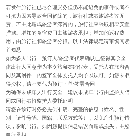
和奥匈帝国的首都及统治中心而闻名世界，在哈布
若发生旅行社已尽合理义务但仍不能避免的事件或者不
斯堡王朝几百年的统治时期，维也纳一度发展为欧
可抗力因素导致合同解除的，旅行社或者旅游者皆无
洲的文化和政治中心
责。若由此造成旅游者滞留的，旅行社应采取相应安置
敬请自理
措施。增加的食宿费用由旅游者承担；增加的返程费
用，由旅行社和旅游者分担。以上法律规定请审慎阅读
【施特劳斯沉浸式博物馆】入内（游览不少于1小
并知悉
时）
如为多人出行，预订人/旅游者代表确认已征得其余全
●【维也纳自由活动】（游览不少于2小时）,老城
体出行人同意作为本次旅游签约代表，受托人在旅游合
区以维也纳的灵魂——圣史蒂芬大教堂为中心，它
同及其附件上的签字全体委托人均予以认可。如您未取
旁边的几条主要街道都是步行者的天堂。在这里时
得授权，请不要代为预订下单/签署合同
髦的商店和咖啡馆并肩而立，一幢幢豪华的老建筑
为确保未成年人出行安全，建议未成年出行由监护人陪
诉说着哈布斯堡帝国曾经的繁荣。
同或同行者持监护人委托证明
炸猪排餐
请您在预订时务必提供准确、完整的信息（姓名、性
别、证件号码、国籍、联系方式等），以免产生预订错
或NH Vienna Airport Conference C或Hotel
误，影响出行。如因您提供信息错误而造成损失，由您
Rainers21
自行承担