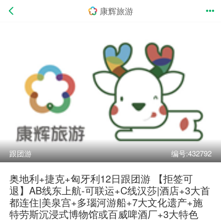
康辉旅游
跟团游
编号:432792
奥地利+捷克+匈牙利12日跟团游 【拒签可
退】AB线东上航-可联运+C线汉莎|酒店+3大首
都连住|美泉宫+多瑙河游船+7大文化遗产+施
特劳斯沉浸式博物馆或百威啤酒厂+3大特色