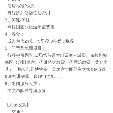
酒店内
酒店标准2人间
行程所列酒店住宿费用
洞穴餐厅
3、签证/签注：
【布杰约维采市政厅】外观
申根国团队旅游签证费用
【普热米斯尔·奥托卡二世广场】
4、餐食：
成人包含21次：9早餐 3午餐 9晚餐
团餐
5、门票及地面项目：
或Dvorak Hotel Ceske Budejovice
行程中所列景点/场馆首道大门票渔人城堡、布拉格城
堡区（含旧皇宫、圣维特大教堂、圣乔治教堂、黄金小
餐饮
巷）、施特劳斯博物馆、美泉宫大圈尊享之旅&后花园
早餐：自理
中餐：自理
晚餐：自理
&耳机讲解器、多瑙河游船；。
住宿
6、随团服务人员：
布杰约维采酒店 或 望大酒店 或 凯隆会议酒店-契斯凯
中文领队兼导游服务
巴德杰维契 或 萨沃伊酒店 或 维塔Spa酒店 或 Orea
Hotel Dvorak - Ceske Budejovice
【儿童政策】
第6天
1、交通：