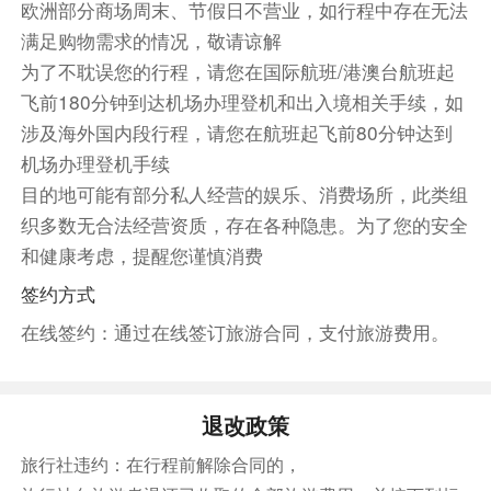
欧洲部分商场周末、节假日不营业，如行程中存在无法
餐饮
满足购物需求的情况，敬请谅解
早餐：自理
中餐：自理
晚餐：自理
为了不耽误您的行程，请您在国际航班/港澳台航班起
住宿
飞前180分钟到达机场办理登机和出入境相关手续，如
Verdi Budapest Aquincum 或 多瑙比斯-匈牙利市中心
涉及海外国内段行程，请您在航班起飞前80分钟达到
酒店 或 恩萨纳大玛格丽特岛酒店 或 布达佩斯市诺富
机场办理登机手续
特酒店和布达佩斯国会中心 或 多瑙比斯-阿瑞纳酒店
目的地可能有部分私人经营的娱乐、消费场所，此类组
或 多瑙比斯-阿斯托里亚市中心酒店
织多数无合法经营资质，存在各种隐患。为了您的安全
和健康考虑，提醒您谨慎消费
第11天
布达佩斯-✈️-上海❤️
签约方式
酒店内
在线签约：通过在线签订旅游合同，支付旅游费用。
敬请自理
参考航班：
FM870 BUD/PVG 1230/0540+1
退改政策
前往机场搭乘国际航班返回上海。
旅行社违约：在行程前解除合同的，
以实际开票为准