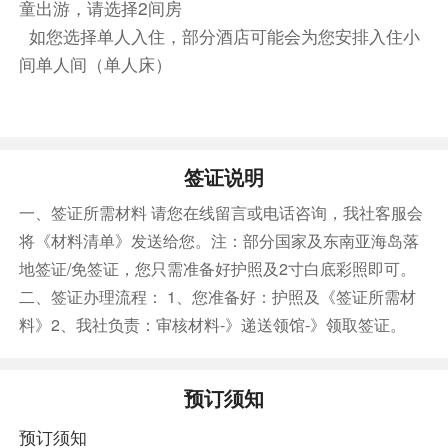
童出游，请选择2间房
Conference C
如您选择单人入住，部分酒店可能会为您安排入住小
餐饮
间单人间（单人床）
早餐：自理
中餐：自理
晚餐：自理
住宿
维也纳参议员酒店 或 维也纳波塞奥地利时尚酒店 或
签证说明
维也纳美泉宫希尔顿逸林酒店及度假村 或 奥地利潮
流酒店-维也纳多比奥 或 维也纳雷纳斯酒店 或 维也纳
一、签证所需材料 请您在线留言或电话咨询，我社客服会
凯艺酒店
将《材料清单》发送给您。注：部分国家及东南亚海岛落
地签证/免签证，您只需准备好护照及2寸白底彩照即可。
第8天
二、签证办理流程： 1、您准备好：护照及《签证所需材
酒店内
料》2、我社负责：审核材料-》递送领馆-》领取签证。
维也纳】（游览不少于2小时）,奥地利首都，欧洲
著名的大都市。这里古典音乐艺术气氛浓郁，被誉
预订须知
为“世界音乐之都”。自13世纪中期至20世纪初
期，维也纳曾分别作为神圣罗马帝国、奥地利帝国
预订须知