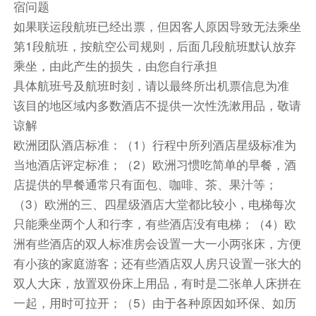
宿问题
殿拥有的历史重要性、独特的地面和华丽的家具而
如果联运段航班已经出票，但因客人原因导致无法乘坐
成为联合国教科文组织的文化遗产的一部分。
第1段航班，按航空公司规则，后面几段航班默认放弃
【美泉宫后花园】（游览不少于30分钟）
乘坐，由此产生的损失，由您自行承担
【潘多夫】（游览不少于3小时）购物村为典型的
具体航班号及航班时刻，请以最终所出机票信息为准
布尔根兰地区风格的建筑，崭新设计的广场内有
该目的地区域内多数酒店不提供一次性洗漱用品，敬请
600余家来自世界各地的品牌，常年提供30%到
谅解
70%的优惠，包括Armani, Adidas, Bally,
欧洲团队酒店标准：（1）行程中所列酒店星级标准为
Burberry, Gucci, Nike, Zegna等耳熟能详的品
当地酒店评定标准；（2）欧洲习惯吃简单的早餐，酒
牌。除此之外，游客在这里还有机会参与购物中心
店提供的早餐通常只有面包、咖啡、茶、果汁等；
举办的季节性娱乐活动。
（3）欧洲的三、四星级酒店大堂都比较小，电梯每次
由于奥特莱斯周日不营业，如果行程中逢到周日，
只能乘坐两个人和行李，有些酒店没有电梯；（4）欧
导游将根据实际情况，在不减少任何景点的前提下
洲有些酒店的双人标准房会设置一大一小两张床，方便
调整行程，敬请知悉
有小孩的家庭游客；还有些酒店双人房只设置一张大的
自理
双人大床，放置双份床上用品，有时是二张单人床拼在
一起，用时可拉开；（5）由于各种原因如环保、如历
团餐