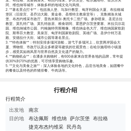
发、布拉格、克鲁姆洛夫、布杰约维采、萨尔茨堡、哈尔施塔特、圣沃尔夫
冈、维也纳等城市，体验多样的地域文化与风情。
2. **著名景点打卡**：包括渔人堡、马加什教堂、匈牙利国会大厦、布拉格城
堡区（旧皇宫、圣乔治大殿、黄金巷、圣维特主教座堂等）、克鲁姆洛夫城
堡、布杰约维采市政厅、普热米斯尔·奥托卡二世广场、参孙喷泉、圣尼古拉
教堂、莫扎特广场、莫扎特故居、粮食胡同、霍恩萨尔茨堡要塞、米拉贝尔花
园、维也纳城市公园、约翰施特劳斯雕像、维也纳金色大厅、维也纳国家歌剧
院、斯蒂芬大教堂、美泉宫、匈牙利国家歌剧院、英雄广场、圣伊什特万圣
殿、安德拉什大街、城市公园等著名景点。
3. **特色体验**：特别安排多瑙河游船，游弋于多瑙河上，欣赏两岸国会大
厦、博物馆、市政厅以及众多桥梁等建筑的壮观景色；在哈尔施塔特小镇漫
步，感受其如画风景与世界自然及文化遗产的魅力。
4. **购物机会**：在潘多夫购物村，有600余家来自世界各地的品牌，常年提
供30%到70%的优惠，可尽情享受购物乐趣。
5. **文化与美食之旅**：深入体验各地的文化特色，品尝当地美食，如团餐中
的餐食以及特色的炸猪排餐、牛肉汤等。
本线路由“南京康辉国际旅行社”提供
行程介绍
行程简介
出发地
南京
目的地
布达佩斯
维也纳
萨尔茨堡
布拉格
捷克布杰约维采
民丹岛