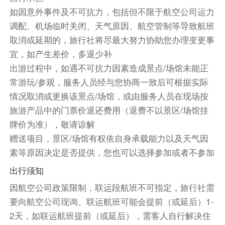
餐饮
如因意外事件及不可抗力，包括但不限于航空公司运力
早餐：自理
中餐：自理
晚餐：自理
调配、机场临时关闭、天气原因、航空管制等导致航班
取消或延期的，旅行社将尽最大努力协助您办理变更事
住宿
宜，如产生差价，多退少补
维也纳参议员酒店 或 维也纳波塞奥地利时尚酒店 或
出游过程中，如遇不可抗力因素造成景点/场馆未能正
奥地利潮流酒店-维也纳多比奥 或 维也纳雷纳斯酒店
常游玩/参观，服务人员经与您协商一致后可根据实际
或 维也纳美泉宫希尔顿逸林酒店及度假村 或 维也纳
情况取消或更换该景点/场馆，或由服务人员在现场按
凯艺酒店
旅游产品中的门票价退还费用（退费不以景区/场馆挂
第9天
牌价为准），敬请谅解
酒店内
赠送项目，景区/场馆有权依自身承载能力以及天气因
素等原因决定是否提供，您也可以选择参加或者不参加
【美泉宫】入内（游览不少于1小时）,（含大圈尊
享之旅&耳机讲解器）美泉宫被视为欧洲非常漂亮
出行须知
的巴洛克式宫殿之一，曾是哈布斯堡王朝的行宫。
因航空公司政策限制，联运段航班不可指定，旅行社需
1848年至1916年统治奥地利、后来与迷人的茜茜
要向航空公司现询。联运航班可能会提前（或延后）1-
公主结婚的皇帝弗朗茨·约瑟夫1830年曾在这里居
2天，如联运航班提前（或延后），需客人自行解决住
住，几乎在这个宫殿度过了晚年。目前，因为该宫