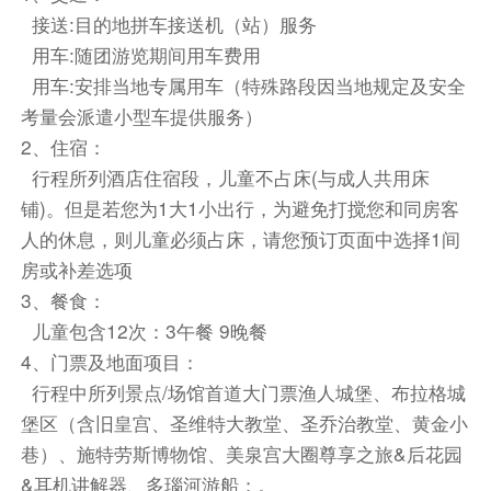
接送:目的地拼车接送机（站）服务
酒店内
用车:随团游览期间用车费用
自理
用车:安排当地专属用车（特殊路段因当地规定及安全
【萨尔茨堡城堡】远观
考量会派遣小型车提供服务）
2、住宿：
团餐
行程所列酒店住宿段，儿童不占床(与成人共用床
或FourSide Hotel Salzburg Messe.Trademark
铺)。但是若您为1大1小出行，为避免打搅您和同房客
collection by Wyndham
人的休息，则儿童必须占床，请您预订页面中选择1间
房或补差选项
餐饮
3、餐食：
早餐：自理
中餐：自理
晚餐：自理
儿童包含12次：3午餐 9晚餐
住宿
4、门票及地面项目：
阿玛德斯哈芬拉特酒店 或 萨尔茨堡市假日酒店 或 萨
行程中所列景点/场馆首道大门票渔人城堡、布拉格城
尔茨堡市NH精选酒店 或 萨尔茨堡多林特城市酒店 或
堡区（含旧皇宫、圣维特大教堂、圣乔治教堂、黄金小
萨尔茨堡机场莱昂纳多酒店 或 萨尔茨堡皮特伊姆劳
巷）、施特劳斯博物馆、美泉宫大圈尊享之旅&后花园
尔酒店
&耳机讲解器、多瑙河游船；。