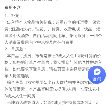
第7天
费用不含
酒店内
1、补充：
出入境个人物品海关征税；超重行李的托运费、保管
●【哈尔施塔特】（游览不少于1小时）,她被称为
费; 酒店内洗衣、理发、、传真、收费电视、饮品、烟
奥地利壮美迷人的部分，方圆3千多平方公里的萨
酒等个人消费；自由活动期间用车、陪同服务；一切个
尔茨卡莫古特，从19世纪中叶开始就是奥地利和
人消费及费用包含中未提及的任何费用
德国避暑和狩猎圣地，而哈尔施塔特则是萨尔茨卡
2、单房差：
莫古特湖区中一颗美丽的明珠，她是奥地利醉美的
本产品可拼房。报价是按照2成人入住1间房计算的价
小镇之一，更是被列入了世界自然及文化遗产，那
格，如您的订单产生单房，将安排您与其他同性拼房入
依山而建的古老市场，重重叠叠的木屋是这里的
特。您可以在风景如画的哈尔施塔特小城街道漫
住。如您要求享受单房，请在页面中选择所需房间数或
步。
单人房差选项
综合考量目前常规团队出行人群结构并考虑实际入住
敬请自理
体验等因素，本产品暂时无法提供3人间，也无法安排
团餐
3成人入住一间房
当地酒店政策原因，如2位成人携带2位或2位以上儿
或Rainers Hotel Vienna或NH Vienna Airport