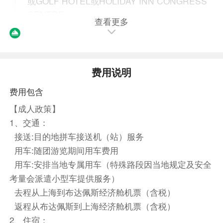
或GOLF HOTEL或HOLIDAY INN CONGRESS
CENTRE
查看更多
餐饮
早餐：自理
中餐：自理
晚餐：自理
住宿
费用说明
杜鸥酒店 或 布拉格嘹亮国会酒店 或 布拉格城市NH
费用包含
酒店 或 圣乔治酒店 或 彩虹工厂SPA酒店
【成人政策】
第4天
1、交通：
餐饮
接送:目的地拼车接送机（站）服务
早餐：自理
中餐：自理
晚餐：自理
用车:随团游览期间用车费用
用车:安排当地专属用车（特殊路段因当地规定及安全
住宿
考量会派遣小型车提供服务）
杜鸥酒店 或 布拉格嘹亮国会酒店 或 布拉格城市NH
去程从上海到布达佩斯经济舱机票（含税）
酒店 或 布拉格全景酒店 或 彩虹工厂SPA酒店
返程从布达佩斯到上海经济舱机票（含税）
第5天
2、住宿：