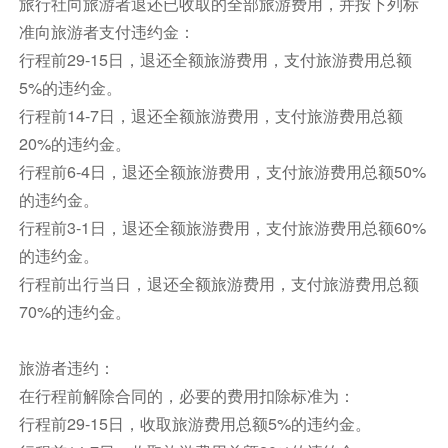
旅行社向旅游者退还已收取的全部旅游费用，并按下列标
敬请自理
准向旅游者支付违约金：
行程前29-15日，退还全额旅游费用，支付旅游费用总额
餐饮
5%的违约金。
早餐：自理
中餐：自理
晚餐：自理
行程前14-7日，退还全额旅游费用，支付旅游费用总额
住宿
20%的违约金。
夜宿飞机
行程前6-4日，退还全额旅游费用，支付旅游费用总额50%
的违约金。
第12天
上海❤️
行程前3-1日，退还全额旅游费用，支付旅游费用总额60%
敬请自理
的违约金。
申根领事馆规定：所有团员回国后须提供全程登机
行程前出行当日，退还全额旅游费用，支付旅游费用总额
牌及护照原件交使馆/领事馆办理销签（使领馆核
70%的违约金。
销签证工作日通常需要1-2周，核销完毕方可返还
护照原件，敬请留意！）
旅游者违约：
在行程前解除合同的，必要的费用扣除标准为：
餐饮
行程前29-15日，收取旅游费用总额5%的违约金。
早餐：自理
中餐：自理
晚餐：自理