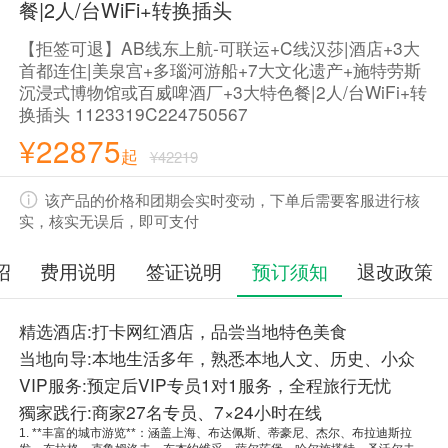
餐|2人/台WiFi+转换插头
【拒签可退】AB线东上航-可联运+C线汉莎|酒店+3大
首都连住|美泉宫+多瑙河游船+7大文化遗产+施特劳斯
沉浸式博物馆或百威啤酒厂+3大特色餐|2人/台WiFi+转
换插头 1123319C224750567
¥22875
起
¥42219
该产品的价格和团期会实时变动，下单后需要客服进行核
实，核实无误后，即可支付
绍
费用说明
签证说明
预订须知
退改政策
精选酒店:打卡网红酒店，品尝当地特色美食
当地向导:本地生活多年，熟悉本地人文、历史、小众
VIP服务:预定后VIP专员1对1服务，全程旅行无忧
獨家践行:商家27名专员、7×24小时在线
1. **丰富的城市游览**：涵盖上海、布达佩斯、蒂豪尼、杰尔、布拉迪斯拉