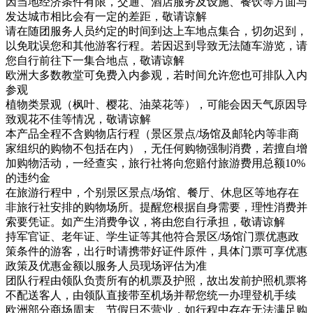
因当地经济条件有限，交通、酒店服务及设施、餐饮等方面与
发达城市相比会有一定的差距，敬请谅解
请在随团服务人员约定的时间到达上车地点集合，切勿迟到，
以免耽误您和其他游客行程。若因迟到导致无法随车游览，请
您自行前往下一集合地点，敬请谅解
欧洲大多数教堂可免费入内参观，若时间允许您也可排队入内
参观
植物类景观（枫叶、樱花、油菜花等），可能会因天气原因导
致观花不佳等情况，敬请谅解
本产品全程不含购物店行程（景区景点/场馆及邮轮内等非商
家组织的购物不包括在内），无任何购物强制消费，若擅自增
加购物活动，一经查实，旅行社将向您赔付旅游费用总额10%
的违约金
在旅游行程中，个别景区景点/场馆、餐厅、休息区等地存在
非旅行社安排的购物场所。提醒您根据自身需要，理性消费并
索要凭证。如产生消费争议，将由您自行承担，敬请谅解
持军官证、老年证、学生证等其他符合景区/场馆门票优惠政
策条件的游客，出行时请携带好证件原件，具体门票可享优惠
政策及优惠金额以服务人员现场评估为准
团队行程由领队负责所有的机票及护照，故出发前护照机票将
不配送客人，由领队直接带至机场并帮您统一办理登机手续
欧洲部分商场周末、节假日不营业，如行程中存在无法满足购