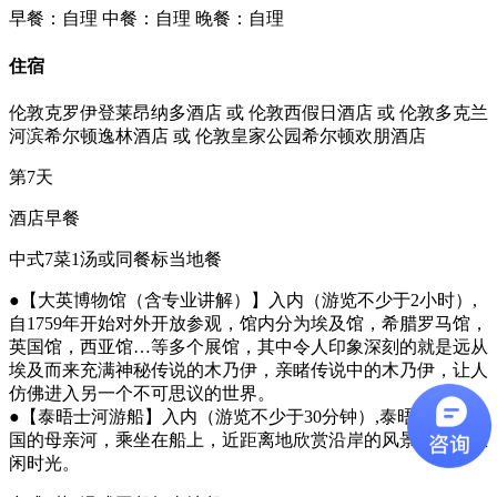
早餐：自理
中餐：自理
晚餐：自理
住宿
伦敦克罗伊登莱昂纳多酒店 或 伦敦西假日酒店 或 伦敦多克兰
河滨希尔顿逸林酒店 或 伦敦皇家公园希尔顿欢朋酒店
第7天
酒店早餐
中式7菜1汤或同餐标当地餐
●【大英博物馆（含专业讲解）】入内（游览不少于2小时）,
自1759年开始对外开放参观，馆内分为埃及馆，希腊罗马馆，
英国馆，西亚馆…等多个展馆，其中令人印象深刻的就是远从
埃及而来充满神秘传说的木乃伊，亲睹传说中的木乃伊，让人
仿佛进入另一个不可思议的世界。
●【泰晤士河游船】入内（游览不少于30分钟）,泰晤士河是英
国的母亲河，乘坐在船上，近距离地欣赏沿岸的风景，享受悠
闲时光。