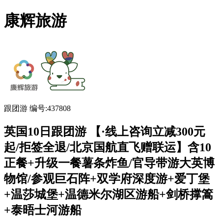
康辉旅游
跟团游
编号:437808
英国10日跟团游 【·线上咨询立减300元
起/拒签全退/北京国航直飞赠联运】含10
正餐+升级一餐薯条炸鱼/官导带游大英博
物馆/参观巨石阵+双学府深度游+爱丁堡
+温莎城堡+温德米尔湖区游船+剑桥撑篙
+泰晤士河游船