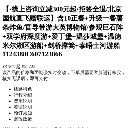
【·线上咨询立减300元起/拒签全退/北京
国航直飞赠联运】含10正餐+升级一餐薯
条炸鱼/官导带游大英博物馆/参观巨石阵
+双学府深度游+爱丁堡+温莎城堡+温德
米尔湖区游船+剑桥撑篙+泰晤士河游船
1124388C607123866
¥31841
起
¥55722
该产品的价格和团期会实时变动，下单后需要客服进行核实，
核实无误后，即可支付
线路特色
行程介绍
费用说明
签证说明
预订须知
退改政策