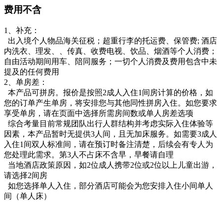
费用不含
1、补充：
出入境个人物品海关征税；超重行李的托运费、保管费; 酒店
内洗衣、理发、、传真、收费电视、饮品、烟酒等个人消费；
自由活动期间用车、陪同服务；一切个人消费及费用包含中未
提及的任何费用
2、单房差：
本产品可拼房。报价是按照2成人入住1间房计算的价格，如
您的订单产生单房，将安排您与其他同性拼房入住。如您要求
享受单房，请在页面中选择所需房间数或单人房差选项
综合考量目前常规团队出行人群结构并考虑实际入住体验等
因素，本产品暂时无提供3人间，且无加床服务。如需要3成人
入住1间双人标准间，请在预订时备注清楚，后续会有专人为
您处理此需求。第3人不占床不含早，早餐请自理
当地酒店政策原因，如2位成人携带2位或2位以上儿童出游，
请选择2间房
如您选择单人入住，部分酒店可能会为您安排入住小间单人
间（单人床）