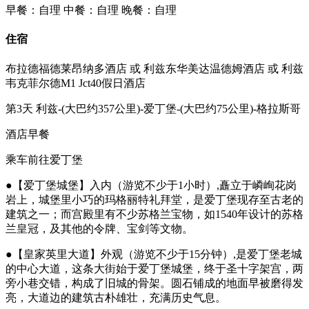
早餐：自理
中餐：自理
晚餐：自理
住宿
布拉德福德莱昂纳多酒店 或 利兹东华美达温德姆酒店 或 利兹
韦克菲尔德M1 Jct40假日酒店
第3天
利兹-(大巴约357公里)-爱丁堡-(大巴约75公里)-格拉斯哥
酒店早餐
乘车前往爱丁堡
●【爱丁堡城堡】入内（游览不少于1小时）,矗立于嶙峋花岗
岩上，城堡里小巧的玛格丽特礼拜堂，是爱丁堡现存至古老的
建筑之一；而宫殿里有不少苏格兰宝物，如1540年设计的苏格
兰皇冠，及其他的令牌、宝剑等文物。
●【皇家英里大道】外观（游览不少于15分钟）,是爱丁堡老城
的中心大道，这条大街始于爱丁堡城堡，终于圣十字架宫，两
旁小巷交错，构成了旧城的骨架。圆石铺成的地面早被磨得发
亮，大道边的建筑古朴雄壮，充满历史气息。