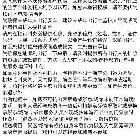
人同意作为本次旅游签约代表，受托人在旅游合同及其附件上
的签字全体委托人均予以认可。如您未取得授权，请不要代为
预订下单/签署合同
为确保未成年人出行安全，建议未成年出行由监护人陪同或同
行者持监护人委托证明
请您在预订时务必提供准确、完整的信息（姓名、性别、证件
号码、国籍、联系方式等），以免产生预订错误，影响出行。
如因您提供信息错误而造成损失，由您自行承担
为确保您能顺利出行，下单后，请及时提供所有出行人的护照
首页照片或扫描件，方法：APP右下角我的-选择您的订单-自
助服务-签证中上传
如因意外事件及不可抗力，包括但不限于航空公司运力调配、
机场临时关闭、天气原因、航空管制等导致航班取消或延期
的，旅行社将尽最大努力协助您办理变更事宜，如产生差价，
多退少补
出游过程中，如遇不可抗力因素造成景点/场馆未能正常游玩/
参观，服务人员经与您协商一致后可根据实际情况取消或更换
该景点/场馆，或由服务人员在现场按旅游产品中的门票价退
还费用（退费不以景区/场馆挂牌价为准），敬请谅解
赠送项目，景区/场馆有权依自身承载能力以及天气因素等原
因决定是否提供，您也可以选择参加或者不参加