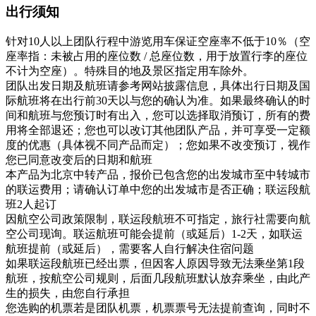
出行须知
针对10人以上团队行程中游览用车保证空座率不低于10％（空
座率指：未被占用的座位数 / 总座位数，用于放置行李的座位
不计为空座）。特殊目的地及景区指定用车除外。
团队出发日期及航班请参考网站披露信息，具体出行日期及国
际航班将在出行前30天以与您的确认为准。如果最终确认的时
间和航班与您预订时有出入，您可以选择取消预订，所有的费
用将全部退还；您也可以改订其他团队产品，并可享受一定额
度的优惠（具体视不同产品而定）；您如果不改变预订，视作
您已同意改变后的日期和航班
本产品为北京中转产品，报价已包含您的出发城市至中转城市
的联运费用；请确认订单中您的出发城市是否正确；联运段航
班2人起订
因航空公司政策限制，联运段航班不可指定，旅行社需要向航
空公司现询。联运航班可能会提前（或延后）1-2天，如联运
航班提前（或延后），需要客人自行解决住宿问题
如果联运段航班已经出票，但因客人原因导致无法乘坐第1段
航班，按航空公司规则，后面几段航班默认放弃乘坐，由此产
生的损失，由您自行承担
您选购的机票若是团队机票，机票票号无法提前查询，同时不