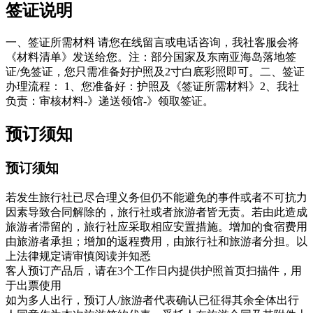
签证说明
一、签证所需材料 请您在线留言或电话咨询，我社客服会将
《材料清单》发送给您。注：部分国家及东南亚海岛落地签
证/免签证，您只需准备好护照及2寸白底彩照即可。二、签证
办理流程： 1、您准备好：护照及《签证所需材料》2、我社
负责：审核材料-》递送领馆-》领取签证。
预订须知
预订须知
若发生旅行社已尽合理义务但仍不能避免的事件或者不可抗力
因素导致合同解除的，旅行社或者旅游者皆无责。若由此造成
旅游者滞留的，旅行社应采取相应安置措施。增加的食宿费用
由旅游者承担；增加的返程费用，由旅行社和旅游者分担。以
上法律规定请审慎阅读并知悉
客人预订产品后，请在3个工作日内提供护照首页扫描件，用
于出票使用
如为多人出行，预订人/旅游者代表确认已征得其余全体出行