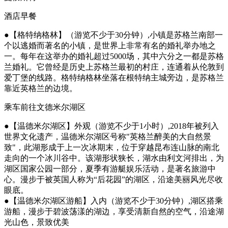
酒店早餐
●【格特纳格林】（游览不少于30分钟）,小镇是苏格兰南部一
个以逃婚而著名的小镇，是世界上非常有名的婚礼举办地之
一。每年在这举办的婚礼超过5000场，其中六分之一都是苏格
兰婚礼。它曾经是历史上苏格兰最初的村庄，连通着从伦敦到
爱丁堡的线路。格特纳格林坐落在根特纳主城旁边，是苏格兰
靠近英格兰的边境。
乘车前往文德米尔湖区
●【温德米尔湖区】外观（游览不少于1小时）,2018年被列入
世界文化遗产，温德米尔湖区号称"英格兰醉美的大自然景
致"，此湖形成于上一次冰期末，位于穿越昆布连山脉的南北
走向的一个冰川谷中。该湖形状狭长，湖水由利文河排出，为
湖区国家公园一部分，夏季有游艇娱乐活动，是著名旅游中
心。漫步于被英国人称为“后花园”的湖区，沿途美丽风光尽收
眼底。
●【温德米尔湖区游船】入内（游览不少于30分钟）,湖区搭乘
游船，漫步于碧波荡漾的湖边，享受清新自然的空气，沿途湖
光山色，景致优美