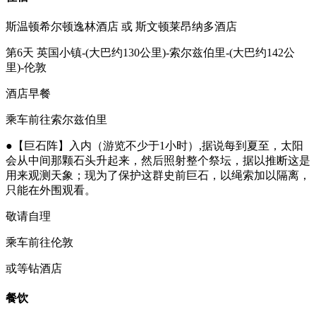
斯温顿希尔顿逸林酒店 或 斯文顿莱昂纳多酒店
第6天
英国小镇-(大巴约130公里)-索尔兹伯里-(大巴约142公
里)-伦敦
酒店早餐
乘车前往索尔兹伯里
●【巨石阵】入内（游览不少于1小时）,据说每到夏至，太阳
会从中间那颗石头升起来，然后照射整个祭坛，据以推断这是
用来观测天象；现为了保护这群史前巨石，以绳索加以隔离，
只能在外围观看。
敬请自理
乘车前往伦敦
或等钻酒店
餐饮