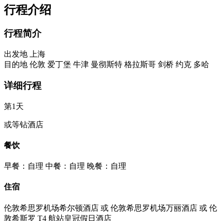
行程介绍
行程简介
出发地
上海
目的地
伦敦
爱丁堡
牛津
曼彻斯特
格拉斯哥
剑桥
约克
多哈
详细行程
第1天
或等钻酒店
餐饮
早餐：自理
中餐：自理
晚餐：自理
住宿
伦敦希思罗机场希尔顿酒店 或 伦敦希思罗机场万丽酒店 或 伦
敦希斯罗 T4 航站皇冠假日酒店