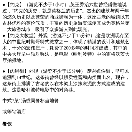
●【约克】（游览不少于1小时）,英王乔治六世曾经骄傲地说
过，“约克的历史，就是英格兰的历史”。杰出的建筑与两千年
的悠久历史以及繁荣的商业街融为一体，这座古老的城镇以其
古朴优雅的英伦气质，丰富的历史旅游资源使其成为英格兰第
二大旅游城市，吸引了众多游人到此观光。
●【约克大教堂】外观（游览不少于15分钟）,这是欧洲现存至
大的中世纪时期哥特式教堂之一，体现了精湛的设计和建筑艺
术，十分的宏伟庄严，耗费了200多年的时间才建成，其中的
中央大厅呈中轴对称法，是电影《哈利波特》中的霍格沃茨大
厅拍摄地。
●【肉铺街】外观（游览不少于15分钟）,即谢姆伯街，早可以
追溯到14世纪。这条街曾经以贩卖牲畜和肉类而出名。现在，
这条街上排满了古老的以在木架上涂抹灰泥的方式建成的建
筑。这是哈利波特电影中的对角巷。
中式7菜1汤或同餐标当地餐
或等钻酒店
餐饮