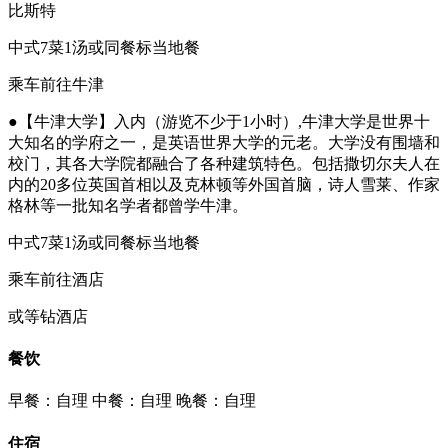
比斯特
中式7菜1汤或同餐标当地餐
乘车前往牛津
●【牛津大学】入内（游览不少于1小时）,牛津大学是世界十
大知名的学府之一，是英语世界大学的元老。大学没有围墙和
校门，其各大学院都融合了各种建筑特色。包括撒切尔夫人在
内的20多位英国首相以及克林顿等外国首脑，诗人雪莱、作家
格林等一批知名学者都曾学牛津。
中式7菜1汤或同餐标当地餐
乘车前往酒店
或等钻酒店
餐饮
早餐：自理
中餐：自理
晚餐：自理
住宿