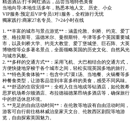
精选酒店:打卡网红酒店，品尝当地特色美食
当地向导:本地生活多年，熟悉本地人文、历史、小众
VIP服务:预定后VIP专员1对1服务，全程旅行无忧
獨家践行:商家27名专员、7×24小时在线
1. **丰富的城市与景点游览**：涵盖伦敦、剑桥、约克、爱丁
堡、格拉斯哥、温德米尔、曼彻斯特、牛津等多个英国重要城
市，以及剑桥大学、约克大教堂、爱丁堡城堡、巨石阵、大英
博物馆等众多著名景点，全面领略英国的历史文化、自然风光
与城市风貌。
2. **多样的交通方式**：采用飞机、大巴相结合的交通方式，
方便快捷地穿梭于各个城市之间，轻松实现英国多地的旅行。
3. **特色美食体验**：包含中式7菜1汤、当地餐、火锅餐等多
种餐食类型，让游客品尝到丰富多样的美食，感受不同风味。
4. **舒适的住宿安排**：全程入住当地或等钻酒店，如伦敦希
思罗机场希尔顿酒店、布拉德福德莱昂纳多酒店等，确保旅行
中的舒适休息环境。
5. **充足的自由活动时间**：在伦敦等地设有自由活动时间，
游客可自行前往格林威治皇家天文台、伦敦西区剧院等地游
览，自由探索英国魅力。
本线路由“南京康辉国际旅行社”提
供