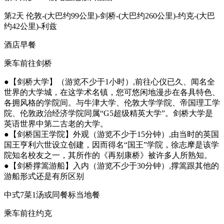
第2天
伦敦-(大巴约99公里)-剑桥-(大巴约260公里)-约克-(大巴
约42公里)-利兹
酒店早餐
乘车前往剑桥
●【剑桥大学】（游览不少于1小时）,前往心仪已久、闻名全
世界的大学城，在这学术名镇，您可悠闲地漫步在各具特色、
各拥风格的学院间。与牛津大学、伦敦大学学院、帝国理工学
院、伦敦政治经济学院同属“G5超级精英大学”。剑桥大学是
英语世界中第二古老的大学。
●【剑桥国王学院】外观（游览不少于15分钟）,由当时的英国
国王亨利六世设立创建，因而得名“国王”学院，徐志摩是该学
院知名校友之一，其所作的《再别康桥》被许多人所熟知。
●【剑桥撑篙游船】入内（游览不少于30分钟）,撑篙跟其他的
游船形式还是有所区别
中式7菜1汤或同餐标当地餐
乘车前往约克