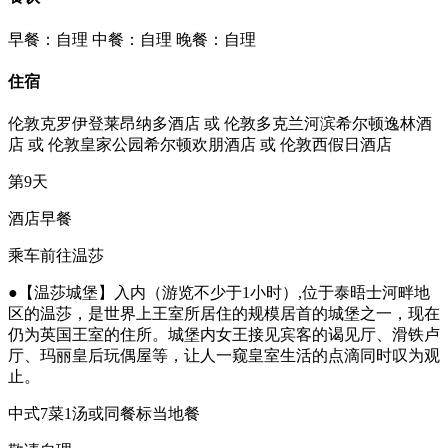
早餐：自理
中餐：自理
晚餐：自理
住宿
伦敦克罗伊登莱昂纳多酒店 或 伦敦多克兰河滨希尔顿逸林酒
店 或 伦敦皇家公园希尔顿欢朋酒店 或 伦敦西假日酒店
第9天
酒店早餐
乘车前往温莎
●【温莎城堡】入内（游览不少于1小时）,位于泰晤士河畔地
区的温莎，是世界上王室所居住的规模居首的城堡之一，现在
仍为英国王室的住所。城堡内女王接见宾客的谒见厅、滑铁卢
厅、玛丽皇后玩偶屋等，让人一窥皇室生活的点滴同时叹为观
止。
中式7菜1汤或同餐标当地餐