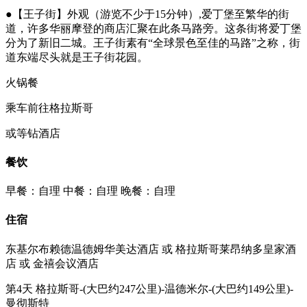
●【王子街】外观（游览不少于15分钟）,爱丁堡至繁华的街
道，许多华丽摩登的商店汇聚在此条马路旁。这条街将爱丁堡
分为了新旧二城。王子街素有“全球景色至佳的马路”之称，街
道东端尽头就是王子街花园。
火锅餐
乘车前往格拉斯哥
或等钻酒店
餐饮
早餐：自理
中餐：自理
晚餐：自理
住宿
东基尔布赖德温德姆华美达酒店 或 格拉斯哥莱昂纳多皇家酒
店 或 金禧会议酒店
第4天
格拉斯哥-(大巴约247公里)-温德米尔-(大巴约149公里)-
曼彻斯特