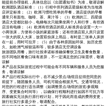
能提前办理值机，具体信息以《出团通知书》为准，敬请谅解
欧洲团队酒店标准：（1）行程中所列酒店星级标准为当地酒
店评定标准；（2）欧洲习惯吃简单的早餐，酒店提供的早餐
通常只有面包、咖啡、茶、果汁等；（3）欧洲的三、四星级
酒店大堂都比较小，电梯每次只能乘坐两个人和行李，有些酒
店没有电梯；（4）欧洲有些酒店的双人标准房会设置一大一
小两张床，方便有小孩的家庭游客；还有些酒店双人房只设置
一张大的双人大床，放置双份床上用品，有时是二张单人床拼
在一起，用时可拉开；（5）由于各种原因如环保、如历史悠
久、如欧洲气候较温和等，较多酒店无空调设备
旅游团队用餐，旅行社按承诺标准确保餐饮卫生及餐食数量，
但不同地区餐食口味有差异，不一定满足您的口味需求，敬请
谅解
本产品在实际游览过程中可能会有不同车辆和服务人员为您服
务，敬请谅解
本产品行程实际出行中，在不减少景点/场馆且征得您同意的
前提下，随团服务人员、司机可能会根据天气、交通等情况，
对您的行程进行适当调整（如调整景点/场馆的游览/参观顺
序、变更集合时间等），以确保行程顺利进行如因不可抗力等
因素确实无法执行原行程计划，对于因此而造成的费用变更，
旅行社实行多退少补，敬请配合。